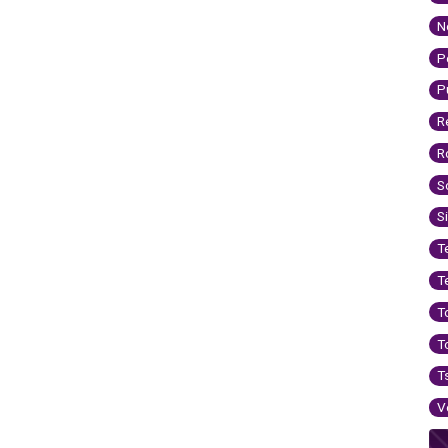
N
P
P
R
R
S
S
T
T
T
T
T
V