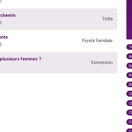
0
archemin
Téfila
0
inte
Pureté Familiale
2
'
A
r plusieurs femmes ?
Conversion
B
B
B
C
C
C
C
C