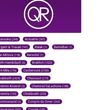
Hanouka
Actualité
(244)
(287)
rgent & Travail
Balak
Bamidbar
(747)
(1)
(1)
ar-Mitsva
Berechit
(118)
(1)
eth-Hamikdach
Brakhot
(6)
(1520)
rit-Mila
Cacheroute
(176)
(3703)
habbath
Chavouot
(2429)
(219)
hémini Atseret
Chemirat haLachone
(5)
(188)
hemita
Chiddoukh
(135)
(200)
ommunauté
Compte du Omer
(3)
(264)
onversion
Couple
(303)
(297)