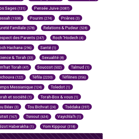
os Sages
Pensée Juive
(131)
(3087)
essah
Pourim
Prières
(1508)
(274)
(3)
ureté Familiale
Relations & Pudeur
(578)
(528)
espect des Parents
Roch 'Hodech
(247)
(4)
och Hachana
Santé
(296)
(1)
cience & Torah
Sexualité
(33)
(8)
im'hat Torah
Souccot
Talmud
(47)
(502)
(1)
echouva
Téfila
Téfilines
(122)
(2230)
(356)
emps Messianique
Toledot
(124)
(1)
orah et société
Torah-Box & vous
(1)
(1)
ou Béav
Tou Bichvat
Tsédaka
(3)
(24)
(397)
sitsit
Tsniout
Vayichla'h
(167)
(634)
(1)
ézot Haberakha
Yom Kippour
(1)
(318)