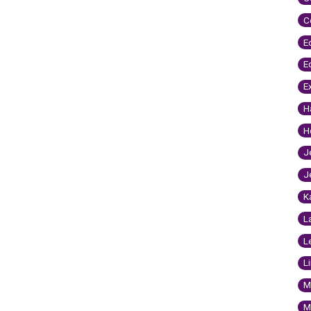
C
E
E
E
H
H
J
J
K
L
L
L
M
M