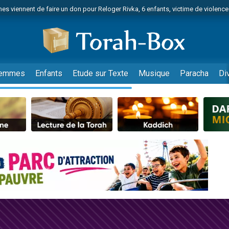
es viennent de faire un don pour Reloger Rivka, 6 enfants, victime de violences
es viennent de faire un don pour 1 Journée de Vacances Pour les Enfants
 viennent de demander une bénédiction
viennent de nous rejoindre sur WhatsApp
49 places pour étudier en groupe sur Zoom
emmes
Enfants
Etude sur Texte
Musique
Paracha
Di
nes viennent de faire un don pour Diane, 80 ans, dans un appartement insalu
 donner son Maasser
viennent de nous rejoindre sur WhatsApp
viennent de nous rejoindre sur WhatsApp
es viennent de faire un don pour 5 jours de vacances aux Orphelins
de donner son Maasser
viennent de nous rejoindre sur WhatsApp
 viennent de demander une bénédiction
lles musiques dans Torah-Box Music
nnes viennent de faire un don pour Sauvez la jambe de Yohan