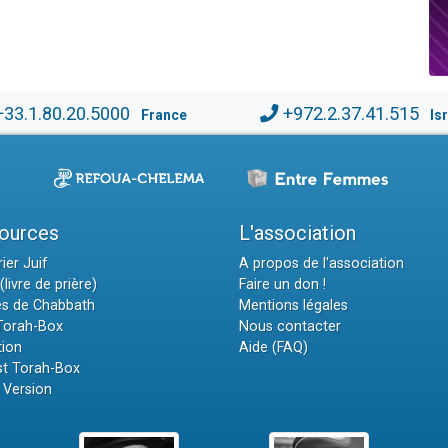
+33.1.80.20.5000
+972.2.37.41.515
France
Is
ources
L'association
ier Juif
A propos de l'association
(livre de prière)
Faire un don !
es de Chabbath
Mentions légales
 Torah-Box
Nous contacter
tion
Aide (FAQ)
t Torah-Box
 Version