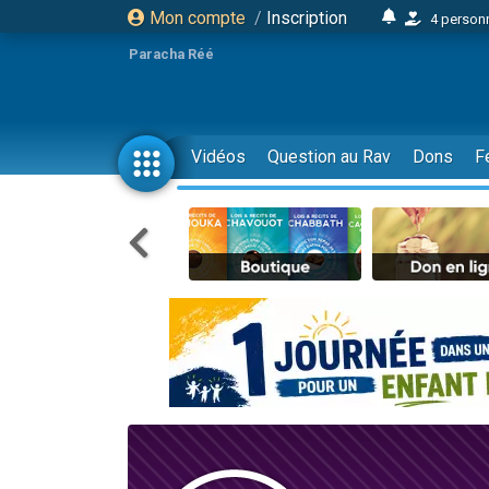
Mon compte
/
Inscription
4 personn
2 personn
Paracha Réé
17 personnes
4 personnes 
Il reste 
Vidéos
Question au Rav
Dons
F
23 person
Eva vient de
4 personnes 
3 personnes 
3 personn
Odaya vient 
2 personnes 
13 personnes
12 nouve
30 perso