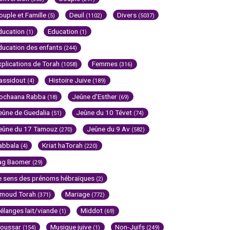
ouple et Famille
Deuil
Divers
(5)
(1102)
(5037)
ducation
Education
(1)
(1)
ducation des enfants
(244)
xplications de Torah
Femmes
(1058)
(316)
assidout
Histoire Juive
(4)
(189)
ochaana Rabba
Jeûne d'Esther
(18)
(69)
eûne de Guedalia
Jeûne du 10 Tévet
(51)
(74)
eûne du 17 Tamouz
Jeûne du 9 Av
(270)
(582)
abbala
Kriat haTorah
(4)
(220)
ag Baomer
(29)
e sens des prénoms hébraïques
(2)
imoud Torah
Mariage
(371)
(772)
élanges lait/viande
Middot
(1)
(69)
oussar
Musique juive
Non-Juifs
(154)
(1)
(249)