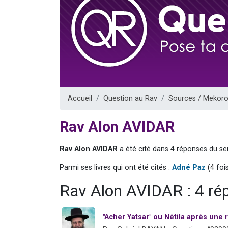
Il reste 
3 personnes 
2 personnes 
2 nouvel
6 personnes 
Accueil
Question au Rav
Sources / Mekoro
Rav Alon AVIDAR
Rav Alon AVIDAR
a été cité dans 4 réponses du se
Parmi ses livres qui ont été cités :
Adné Paz
(4 fois
Rav Alon AVIDAR : 4 ré
"Acher Yatsar" ou Nétila après une r