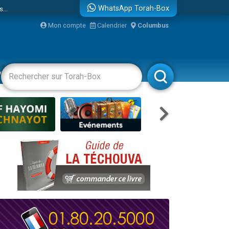
...
WhatsApp Torah-Box
Mon compte
Calendrier
Columbus
vertissements
Livres
Rabbanim
bre