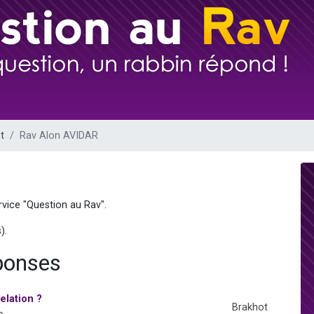
49 places pour étudier en groupe sur Zoom
viennent de nous rejoindre sur WhatsApp
viennent de nous rejoindre sur WhatsApp
les musiques dans Torah-Box Music
viennent de nous rejoindre sur WhatsApp
t
Rav Alon AVIDAR
rvice "Question au Rav".
).
ponses
elation ?
Brakhot