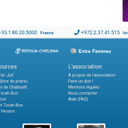
+33.1.80.20.5000
+972.2.37.41.515
France
Is
ources
L'association
ier Juif
A propos de l'association
(livre de prière)
Faire un don !
es de Chabbath
Mentions légales
 Torah-Box
Nous contacter
tion
Aide (FAQ)
t Torah-Box
 Version