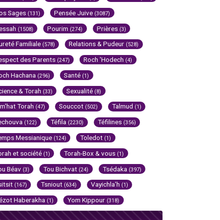
os Sages
Pensée Juive
(131)
(3087)
essah
Pourim
Prières
(1508)
(274)
(3)
ureté Familiale
Relations & Pudeur
(578)
(528)
espect des Parents
Roch 'Hodech
(247)
(4)
och Hachana
Santé
(296)
(1)
cience & Torah
Sexualité
(33)
(8)
im'hat Torah
Souccot
Talmud
(47)
(502)
(1)
echouva
Téfila
Téfilines
(122)
(2230)
(356)
emps Messianique
Toledot
(124)
(1)
orah et société
Torah-Box & vous
(1)
(1)
ou Béav
Tou Bichvat
Tsédaka
(3)
(24)
(397)
sitsit
Tsniout
Vayichla'h
(167)
(634)
(1)
ézot Haberakha
Yom Kippour
(1)
(318)