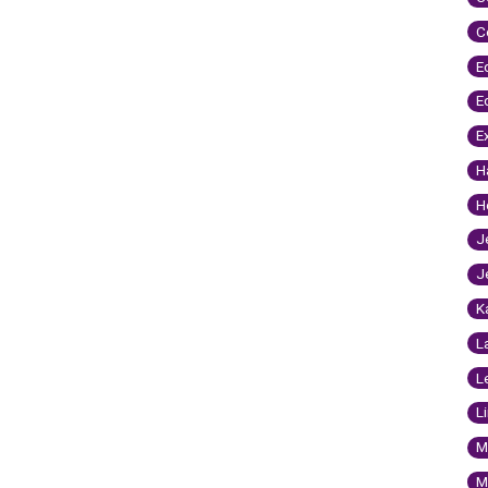
C
E
E
E
H
H
J
J
K
L
L
L
M
M