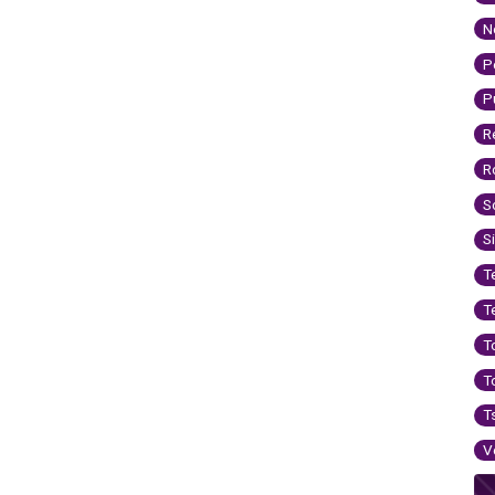
N
P
P
R
R
S
S
T
T
T
T
T
V