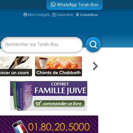
WhatsApp Torah-Box
...
Mon compte
Calendrier
Columbus
vertissements
Livres
Rabbanim
bre