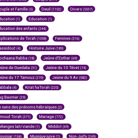
ouple et Famille
Deuil
Divers
(5)
(1102)
(5037)
ducation
Education
(1)
(1)
ducation des enfants
(244)
xplications de Torah
Femmes
(1058)
(316)
assidout
Histoire Juive
(4)
(189)
ochaana Rabba
Jeûne d'Esther
(18)
(69)
eûne de Guedalia
Jeûne du 10 Tévet
(51)
(74)
eûne du 17 Tamouz
Jeûne du 9 Av
(270)
(582)
abbala
Kriat haTorah
(4)
(220)
ag Baomer
(29)
e sens des prénoms hébraïques
(2)
imoud Torah
Mariage
(371)
(772)
élanges lait/viande
Middot
(1)
(69)
oussar
Musique juive
Non-Juifs
(154)
(1)
(249)