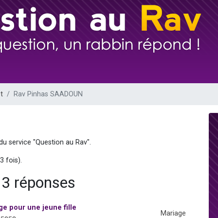
49 places pour étudier en groupe sur Zoom
lles musiques dans Torah-Box Music
viennent de nous rejoindre sur WhatsApp
viennent de nous rejoindre sur WhatsApp
viennent de nous rejoindre sur WhatsApp
t
Rav Pinhas SAADOUN
du service "Question au Rav".
3 fois).
3 réponses
e pour une jeune fille
Mariage