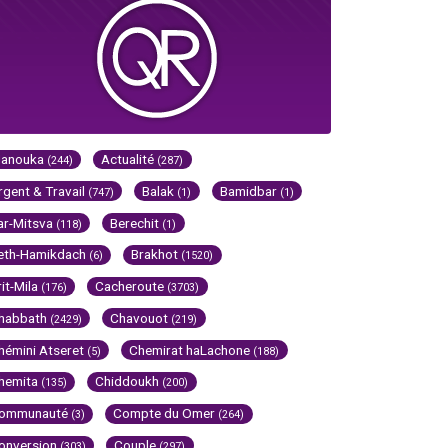
Hanouka
Actualité
(244)
(287)
rgent & Travail
Balak
Bamidbar
(747)
(1)
(1)
ar-Mitsva
Berechit
(118)
(1)
eth-Hamikdach
Brakhot
(6)
(1520)
rit-Mila
Cacheroute
(176)
(3703)
habbath
Chavouot
(2429)
(219)
hémini Atseret
Chemirat haLachone
(5)
(188)
hemita
Chiddoukh
(135)
(200)
ommunauté
Compte du Omer
(3)
(264)
onversion
Couple
(303)
(297)