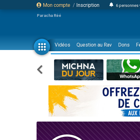
Mon compte
/
Inscription
6 personnes 
4 personn
Paracha Réé
2 personn
17 personnes
4 personnes 
Vidéos
Question au Rav
Dons
F
Il reste 
23 person
Eva vient de
4 personnes 
3 personnes 
3 personn
Odaya vient 
13 personnes
2 personnes 
30 perso