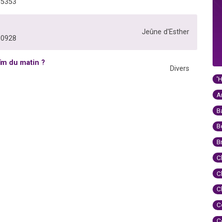
05353
Jeûne d'Esther
00928
ïm du matin ?
Divers
'
A
B
B
B
C
C
C
C
C