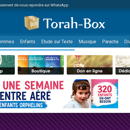
viennent de nous rejoindre sur WhatsApp
es viennent de faire un don pour Reloger Rivka, 6 enfants, victime de violences
es viennent de faire un don pour 1 Journée de Vacances Pour les Enfants
 viennent de demander une bénédiction
viennent de nous rejoindre sur WhatsApp
emmes
Enfants
Etude sur Texte
Musique
Paracha
Di
49 places pour étudier en groupe sur Zoom
nes viennent de faire un don pour Diane, 80 ans, dans un appartement insalu
 donner son Maasser
viennent de nous rejoindre sur WhatsApp
viennent de nous rejoindre sur WhatsApp
es viennent de faire un don pour 5 jours de vacances aux Orphelins
de donner son Maasser
 viennent de demander une bénédiction
viennent de nous rejoindre sur WhatsApp
nnes viennent de faire un don pour Sauvez la jambe de Yohan