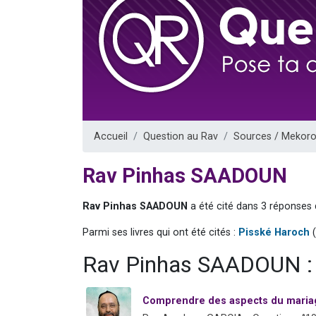
Il reste 
12 nouve
3 personnes 
2 personnes 
2 personnes 
Accueil
Question au Rav
Sources / Mekoro
Rav Pinhas SAADOUN
Rav Pinhas SAADOUN
a été cité dans 3 réponses 
Parmi ses livres qui ont été cités :
Pisské Haroch
(
Rav Pinhas SAADOUN : 
Comprendre des aspects du mariag