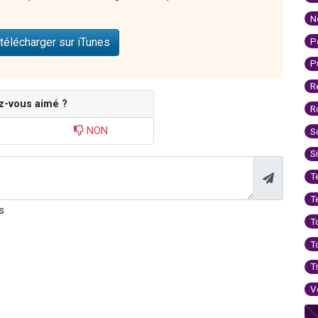
N
P
télécharger sur iTunes
P
R
z-vous aimé ?
R
NON
S
S
T
T
s
T
T
T
V