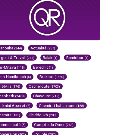
Hanouka
Actualité
(244)
(287)
rgent & Travail
Balak
Bamidbar
(747)
(1)
(1)
ar-Mitsva
Berechit
(118)
(1)
eth-Hamikdach
Brakhot
(6)
(1520)
rit-Mila
Cacheroute
(176)
(3703)
habbath
Chavouot
(2429)
(219)
hémini Atseret
Chemirat haLachone
(5)
(188)
hemita
Chiddoukh
(135)
(200)
ommunauté
Compte du Omer
(3)
(264)
onversion
Couple
(303)
(297)