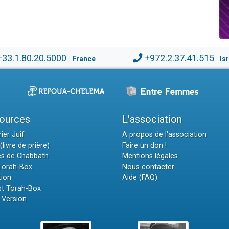
+33.1.80.20.5000
+972.2.37.41.515
France
Is
ources
L'association
ier Juif
A propos de l'association
(livre de prière)
Faire un don !
es de Chabbath
Mentions légales
 Torah-Box
Nous contacter
tion
Aide (FAQ)
t Torah-Box
 Version