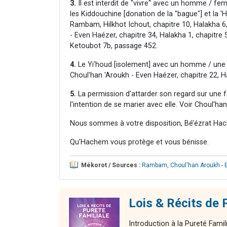
3.
Il est interdit de "vivre" avec un homme / f
les Kiddouchine [donation de la "bague"] et la 'Ho
Rambam, Hilkhot Ichout, chapitre 10, Halakha 6,
- Even Haézer, chapitre 34, Halakha 1, chapitre 
Ketoubot 7b, passage 452.
4.
Le Yi'houd [isolement] avec un homme / une 
Choul'han 'Aroukh - Even Haézer, chapitre 22, H
5.
La permission d'attarder son regard sur une 
l'intention de se marier avec elle. Voir Choul'ha
Nous sommes à votre disposition, Bé’ézrat Hac
Qu’Hachem vous protège et vous bénisse.
Mékorot / Sources :
Rambam
,
Choul'han Aroukh - 
Lois & Récits d
Introduction à la Pureté Famil