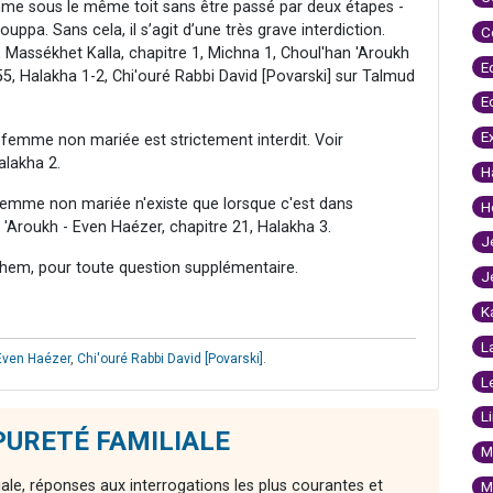
emme sous le même toit sans être passé par deux étapes -
uppa. Sans cela, il s’agit d’une très grave interdiction.
C
 Massékhet Kalla, chapitre 1, Michna 1, Choul'han 'Aroukh
E
55, Halakha 1-2, Chi'ouré Rabbi David [Povarski] sur Talmud
E
E
femme non mariée est strictement interdit. Voir
alakha 2.
H
femme non mariée n'existe que lorsque c'est dans
H
n 'Aroukh - Even Haézer, chapitre 21, Halakha 3.
J
hem, pour toute question supplémentaire.
J
K
L
Even Haézer
,
Chi'ouré Rabbi David [Povarski]
.
L
L
e PURETÉ FAMILIALE
M
iale, réponses aux interrogations les plus courantes et
M