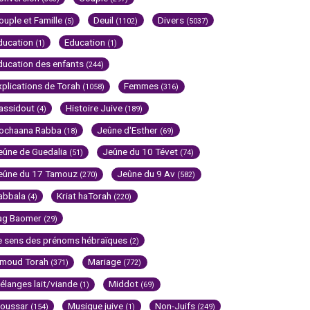
ouple et Famille
Deuil
Divers
(5)
(1102)
(5037)
ducation
Education
(1)
(1)
ducation des enfants
(244)
xplications de Torah
Femmes
(1058)
(316)
assidout
Histoire Juive
(4)
(189)
ochaana Rabba
Jeûne d'Esther
(18)
(69)
eûne de Guedalia
Jeûne du 10 Tévet
(51)
(74)
eûne du 17 Tamouz
Jeûne du 9 Av
(270)
(582)
abbala
Kriat haTorah
(4)
(220)
ag Baomer
(29)
e sens des prénoms hébraïques
(2)
imoud Torah
Mariage
(371)
(772)
élanges lait/viande
Middot
(1)
(69)
oussar
Musique juive
Non-Juifs
(154)
(1)
(249)