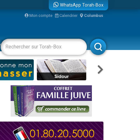
WhatsApp Torah-Box
Mon compte
Calendrier
Columbus
bre
vertissements
Livres
Rabbanim