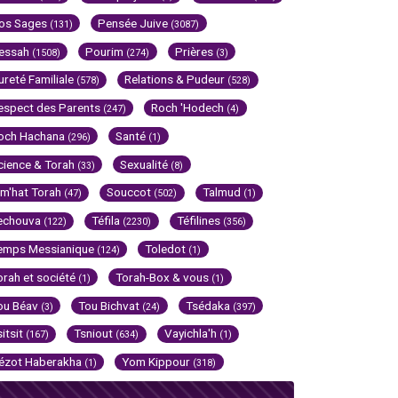
os Sages
Pensée Juive
(131)
(3087)
essah
Pourim
Prières
(1508)
(274)
(3)
ureté Familiale
Relations & Pudeur
(578)
(528)
espect des Parents
Roch 'Hodech
(247)
(4)
och Hachana
Santé
(296)
(1)
cience & Torah
Sexualité
(33)
(8)
im'hat Torah
Souccot
Talmud
(47)
(502)
(1)
echouva
Téfila
Téfilines
(122)
(2230)
(356)
emps Messianique
Toledot
(124)
(1)
orah et société
Torah-Box & vous
(1)
(1)
ou Béav
Tou Bichvat
Tsédaka
(3)
(24)
(397)
sitsit
Tsniout
Vayichla'h
(167)
(634)
(1)
ézot Haberakha
Yom Kippour
(1)
(318)