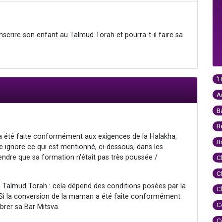
inscrire son enfant au Talmud Torah et pourra-t-il faire sa
'
A
B
B
a été faite conformément aux exigences de la Halakha,
B
elle ignore ce qui est mentionné, ci-dessous, dans les
endre que sa formation n'était pas très poussée /
C
C
au Talmud Torah : cela dépend des conditions posées par la
C
: Si la conversion de la maman a été faite conformément
C
brer sa Bar Mitsva.
C