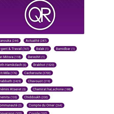
Hanouka
Actualité
(244)
(287)
rgent & Travail
Balak
Bamidbar
(747)
(1)
(1)
ar-Mitsva
Berechit
(118)
(1)
eth-Hamikdach
Brakhot
(6)
(1520)
rit-Mila
Cacheroute
(176)
(3703)
habbath
Chavouot
(2429)
(219)
hémini Atseret
Chemirat haLachone
(5)
(188)
hemita
Chiddoukh
(135)
(200)
ommunauté
Compte du Omer
(3)
(264)
onversion
Couple
(303)
(297)