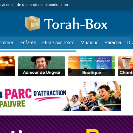
 viennent de demander une bénédiction
49 places pour étudier en groupe sur Zoom
nes viennent de faire un don pour Diane, 80 ans, dans un appartement insalu
viennent de nous rejoindre sur WhatsApp
viennent de nous rejoindre sur WhatsApp
emmes
Enfants
Etude sur Texte
Musique
Paracha
Di
es viennent de faire un don pour Reloger Rivka, 6 enfants, victime de violences
es viennent de faire un don pour 1 Journée de Vacances Pour les Enfants
 viennent de demander une bénédiction
viennent de nous rejoindre sur WhatsApp
49 places pour étudier en groupe sur Zoom
 donner son Maasser
viennent de nous rejoindre sur WhatsApp
viennent de nous rejoindre sur WhatsApp
de donner son Maasser
es viennent de faire un don pour 5 jours de vacances aux Orphelins