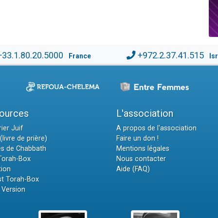
+33.1.80.20.5000
+972.2.37.41.515
France
Is
ources
L'association
ier Juif
A propos de l'association
(livre de prière)
Faire un don !
es de Chabbath
Mentions légales
 Torah-Box
Nous contacter
tion
Aide (FAQ)
t Torah-Box
 Version