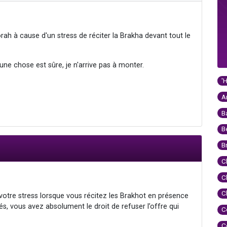
rah à cause d'un stress de réciter la Brakha devant tout le
une chose est sûre, je n'arrive pas à monter.
'
A
B
B
B
C
C
C
votre stress lorsque vous récitez les Brakhot en présence
és, vous avez absolument le droit de refuser l’offre qui
C
C