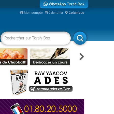
WhatsApp Torah-Box
Mon compte
Calendrier
Columbus
bre
vertissements
Livres
Rabbanim
...