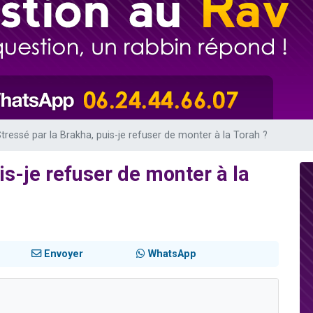
viennent de nous rejoindre sur WhatsApp
 viennent de demander une bénédiction
nnes viennent de faire un don pour Sauvez la jambe de Yohan
49 places pour étudier en groupe sur Zoom
lles musiques dans Torah-Box Music
tressé par la Brakha, puis-je refuser de monter à la Torah ?
is-je refuser de monter à la
Envoyer
WhatsApp