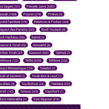
os Sages
Pensée Juive
(131)
(3087)
essah
Pourim
Prières
(1508)
(274)
(3)
ureté Familiale
Relations & Pudeur
(578)
(528)
espect des Parents
Roch 'Hodech
(247)
(4)
och Hachana
Santé
(296)
(1)
cience & Torah
Sexualité
(33)
(8)
im'hat Torah
Souccot
Talmud
(47)
(502)
(1)
echouva
Téfila
Téfilines
(122)
(2230)
(356)
emps Messianique
Toledot
(124)
(1)
orah et société
Torah-Box & vous
(1)
(1)
ou Béav
Tou Bichvat
Tsédaka
(3)
(24)
(397)
sitsit
Tsniout
Vayichla'h
(167)
(634)
(1)
ézot Haberakha
Yom Kippour
(1)
(318)