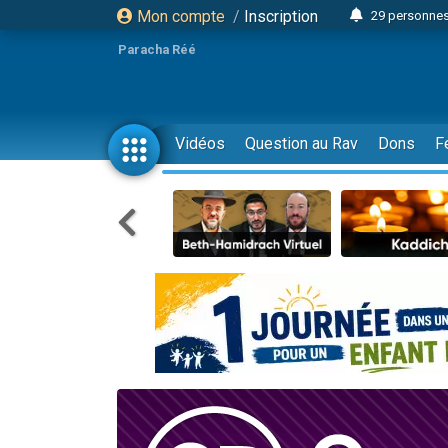
29 personnes
Mon compte
/
Inscription
Il reste 
Paracha Réé
16 person
2 personnes 
6 personnes 
Vidéos
Question au Rav
Dons
F
4 personn
2 personn
17 personnes
4 personnes 
Il reste 
Eva vient de
4 personnes 
3 personnes 
Odaya vient 
3 personn