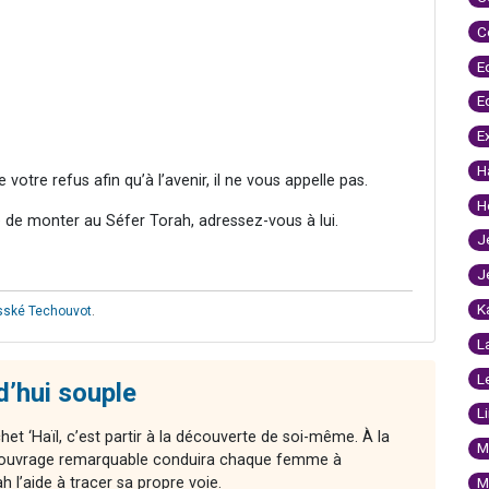
C
E
E
E
H
otre refus afin qu’à l’avenir, il ne vous appelle pas.
H
de monter au Séfer Torah, adressez-vous à lui.
J
J
K
sské Techouvot
.
L
L
d’hui souple
L
chet ‘Haïl, c’est partir à la découverte de soi-même. À la
M
cet ouvrage remarquable conduira chaque femme à
l’aide à tracer sa propre voie.
M