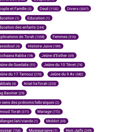
ouple et Famille
Deuil
Divers
(5)
(1102)
(5037)
ducation
Education
(1)
(1)
ducation des enfants
(244)
xplications de Torah
Femmes
(1058)
(316)
assidout
Histoire Juive
(4)
(189)
ochaana Rabba
Jeûne d'Esther
(18)
(69)
eûne de Guedalia
Jeûne du 10 Tévet
(51)
(74)
eûne du 17 Tamouz
Jeûne du 9 Av
(270)
(582)
abbala
Kriat haTorah
(4)
(220)
ag Baomer
(29)
e sens des prénoms hébraïques
(2)
imoud Torah
Mariage
(371)
(772)
élanges lait/viande
Middot
(1)
(69)
oussar
Musique juive
Non-Juifs
(154)
(1)
(249)