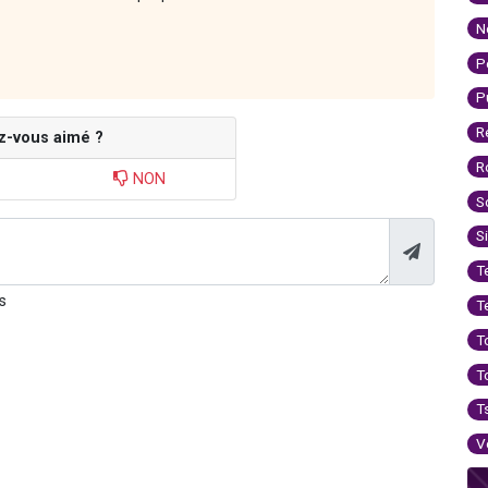
N
P
P
R
z-vous aimé ?
R
NON
S
S
T
s
T
T
T
T
V