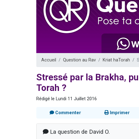
2 personnes 
13 personnes
30 perso
Il reste 
12 nouve
Accueil
Question au Rav
Kriat haTorah
S
Stressé par la Brakha, pu
Torah ?
Rédigé le Lundi 11 Juillet 2016
Commenter
Imprimer
La question de David O.