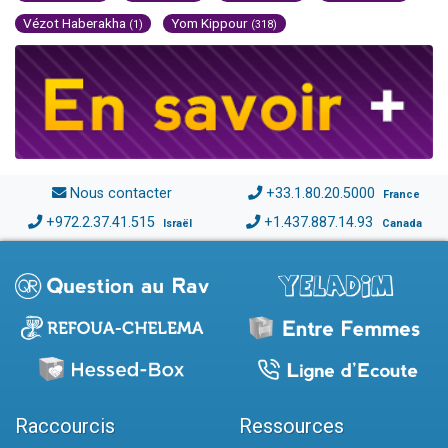
Vézot Haberakha
Yom Kippour
(1)
(318)
Nous contacter
+33.1.80.20.5000
France
+972.2.37.41.515
+1.437.887.14.93
Israël
Canada
Raccourcis
Ressources