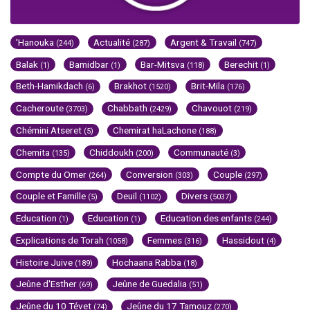
'Hanouka
Actualité
Argent & Travail
(244)
(287)
(747)
Balak
Bamidbar
Bar-Mitsva
Berechit
(1)
(1)
(118)
(1)
Beth-Hamikdach
Brakhot
Brit-Mila
(6)
(1520)
(176)
Cacheroute
Chabbath
Chavouot
(3703)
(2429)
(219)
Chémini Atseret
Chemirat haLachone
(5)
(188)
Chemita
Chiddoukh
Communauté
(135)
(200)
(3)
Compte du Omer
Conversion
Couple
(264)
(303)
(297)
Couple et Famille
Deuil
Divers
(5)
(1102)
(5037)
Education
Education
Education des enfants
(1)
(1)
(244)
Explications de Torah
Femmes
Hassidout
(1058)
(316)
(4)
Histoire Juive
Hochaana Rabba
(189)
(18)
Jeûne d'Esther
Jeûne de Guedalia
(69)
(51)
Jeûne du 10 Tévet
Jeûne du 17 Tamouz
(74)
(270)