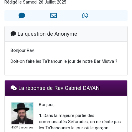
Rédigé le Samedi 26 Juillet 2025
4 personnes viennent de nous rejoindre sur WhatsApp
3 personnes viennent de nous rejoindre sur WhatsApp
3 personnes viennent de faire un don pour 5 jours de vacances aux Orphelins
Odaya vient de donner son Maasser
La question de Anonyme
2 personnes viennent de faire un don pour Tsédaka : pauvres d'Israel
Bonjour Rav,
Doit-on faire les Ta'hanoun le jour de notre Bar Mistva ?
La réponse de Rav Gabriel DAYAN
Bonjour,
1.
Dans la majeure partie des
communautés Séfarades, on ne récite pas
les Ta'hanounim le jour où le garçon
45345 réponses