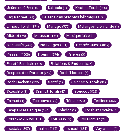
Jeûne du 9 Av
Kabbala
Kriat haTorah
(582)
(4)
(220)
Lag Baomer
Le sens des prénoms hébraïques
(29)
(2)
Limoud Torah
Mariage
Mélanges lait/viande
(371)
(772)
(1)
Middot
Moussar
Musique juive
(69)
(154)
(1)
Non-Juifs
Nos Sages
Pensée Juive
(249)
(131)
(3087)
Pessah
Pourim
Prières
(1508)
(274)
(3)
Pureté Familiale
Relations & Pudeur
(578)
(528)
Respect des Parents
Roch 'Hodech
(247)
(4)
Roch Hachana
Santé
Science & Torah
(296)
(1)
(33)
Sexualité
Sim'hat Torah
Souccot
(8)
(47)
(502)
Talmud
Techouva
Téfila
Téfilines
(1)
(122)
(2230)
(356)
Temps Messianique
Toledot
Torah et société
(124)
(1)
(1)
Torah-Box & vous
Tou Béav
Tou Bichvat
(1)
(3)
(24)
Tsédaka
Tsitsit
Tsniout
Vayichla'h
(397)
(167)
(634)
(1)