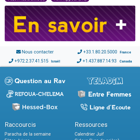
Nous contacter
+33.1.80.20.5000
France
+972.2.37.41.515
+1.437.887.14.93
Israël
Canada
Raccourcis
Ressources
Paracha de la semaine
Calendrier Juif