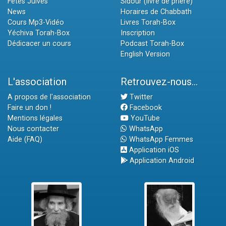
Fêtes Juives
Sidour (livre de prière)
News
Horaires de Chabbath
Cours Mp3-Vidéo
Livres Torah-Box
Yéchiva Torah-Box
Inscription
Dédicacer un cours
Podcast Torah-Box
English Version
L'association
Retrouvez-nous...
A propos de l'association
Twitter
Faire un don !
Facebook
Mentions légales
YouTube
Nous contacter
WhatsApp
Aide (FAQ)
WhatsApp Femmes
Application iOS
Application Android