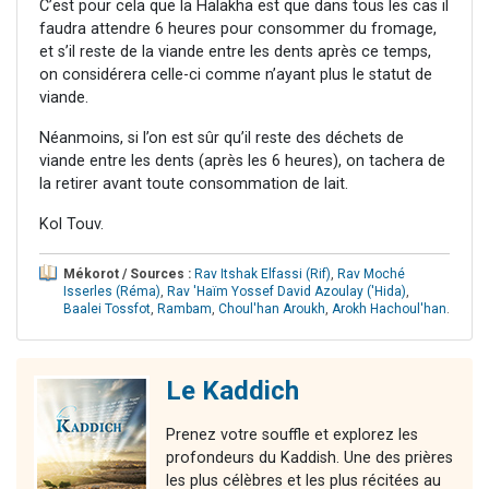
C’est pour cela que la Halakha est que dans tous les cas il
faudra attendre 6 heures pour consommer du fromage,
et s’il reste de la viande entre les dents après ce temps,
on considérera celle-ci comme n’ayant plus le statut de
viande.
Néanmoins, si l’on est sûr qu’il reste des déchets de
viande entre les dents (après les 6 heures), on tachera de
la retirer avant toute consommation de lait.
Kol Touv.
Mékorot / Sources :
Rav Itshak Elfassi (Rif)
,
Rav Moché
Isserles (Réma)
,
Rav 'Haïm Yossef David Azoulay ('Hida)
,
Baalei Tossfot
,
Rambam
,
Choul'han Aroukh
,
Arokh Hachoul'han
.
Le Kaddich
Prenez votre souffle et explorez les
profondeurs du Kaddish. Une des prières
les plus célèbres et les plus récitées au