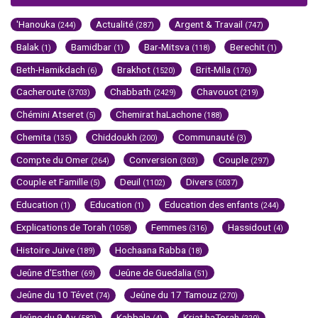
'Hanouka
Actualité
Argent & Travail
(244)
(287)
(747)
Balak
Bamidbar
Bar-Mitsva
Berechit
(1)
(1)
(118)
(1)
Beth-Hamikdach
Brakhot
Brit-Mila
(6)
(1520)
(176)
Cacheroute
Chabbath
Chavouot
(3703)
(2429)
(219)
Chémini Atseret
Chemirat haLachone
(5)
(188)
Chemita
Chiddoukh
Communauté
(135)
(200)
(3)
Compte du Omer
Conversion
Couple
(264)
(303)
(297)
Couple et Famille
Deuil
Divers
(5)
(1102)
(5037)
Education
Education
Education des enfants
(1)
(1)
(244)
Explications de Torah
Femmes
Hassidout
(1058)
(316)
(4)
Histoire Juive
Hochaana Rabba
(189)
(18)
Jeûne d'Esther
Jeûne de Guedalia
(69)
(51)
Jeûne du 10 Tévet
Jeûne du 17 Tamouz
(74)
(270)
Jeûne du 9 Av
Kabbala
Kriat haTorah