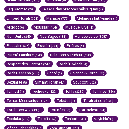
(582)
(4)
(220)
Lag Baomer
Le sens des prénoms hébraïques
(29)
(2)
Limoud Torah
Mariage
Mélanges lait/viande
(371)
(772)
(1)
Middot
Moussar
Musique juive
(69)
(154)
(1)
Non-Juifs
Nos Sages
Pensée Juive
(249)
(131)
(3087)
Pessah
Pourim
Prières
(1508)
(274)
(3)
Pureté Familiale
Relations & Pudeur
(578)
(528)
Respect des Parents
Roch 'Hodech
(247)
(4)
Roch Hachana
Santé
Science & Torah
(296)
(1)
(33)
Sexualité
Sim'hat Torah
Souccot
(8)
(47)
(502)
Talmud
Techouva
Téfila
Téfilines
(1)
(122)
(2230)
(356)
Temps Messianique
Toledot
Torah et société
(124)
(1)
(1)
Torah-Box & vous
Tou Béav
Tou Bichvat
(1)
(3)
(24)
Tsédaka
Tsitsit
Tsniout
Vayichla'h
(397)
(167)
(634)
(1)
Vézot Haberakha
Yom Kippour
(1)
(318)