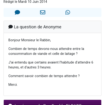
Rédigé le Mardi 10 Juin 2014
Il reste 49 places pour étudier en groupe sur Zoom
Eva vient de donner son Maasser
4 personnes viennent de nous rejoindre sur WhatsApp
3 personnes viennent de nous rejoindre sur WhatsApp
La question de Anonyme
3 personnes viennent de faire un don pour Événements Torah-Box
Bonjour Monsieur le Rabbin,
Combien de temps devons-nous attendre entre la
consommation de viande et celle de laitage ?
J'ai entendu que certains avaient l'habitude d'attendre 6
heures, et d'autres 3 heures.
Comment savoir combien de temps attendre ?
Merci.