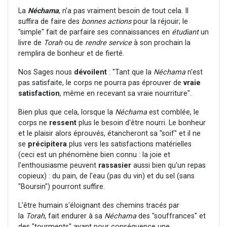
La
Néchama
, n'a pas vraiment besoin de tout cela. Il
suffira de faire des
bonnes actions
pour la réjouir; le
"simple" fait de parfaire ses connaissances en
étudiant
un
livre de
Torah
ou de
rendre service
à son prochain la
remplira de bonheur et de fierté.
Nos Sages nous
dévoilent
: "Tant que la
Néchama
n'est
pas satisfaite, le corps ne pourra pas éprouver de
vraie
satisfaction
, même en recevant sa vraie nourriture".
Bien plus que cela, lorsque la
Néchama
est comblée, le
corps ne
ressent
plus le besoin d'être nourri. Le bonheur
et le plaisir alors éprouvés, étancheront sa "soif" et il ne
se
précipitera
plus vers les satisfactions matérielles
(ceci est un phénomène bien connu : la joie et
l'enthousiasme peuvent
rassasier
aussi bien qu'un repas
copieux) : du pain, de l'eau (pas du vin) et du sel (sans
"Boursin") pourront suffire.
L'être humain s'éloignant des chemins tracés par
la
Torah
, fait endurer à sa
Néchama
des "souffrances" et
des "tourments" ayant pour conséquence une