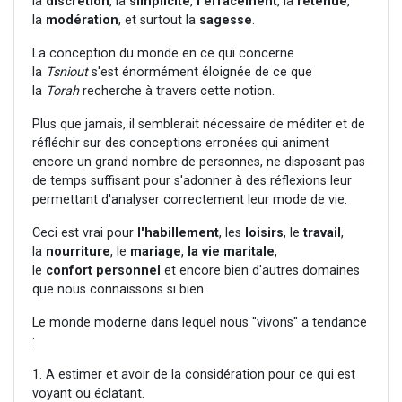
la
discrétion
, la
simplicité
,
l'effacement
, la
retenue
,
la
modération
, et surtout la
sagesse
.
La conception du monde en ce qui concerne
la
Tsniout
s'est énormément éloignée de ce que
la
Torah
recherche à travers cette notion.
Plus que jamais, il semblerait nécessaire de méditer et de
réfléchir sur des conceptions erronées qui animent
encore un grand nombre de personnes, ne disposant pas
de temps suffisant pour s'adonner à des réflexions leur
permettant d'analyser correctement leur mode de vie.
Ceci est vrai pour
l'habillement
, les
loisirs
, le
travail
,
la
nourriture
, le
mariage
,
la vie maritale
,
le
confort
personnel
et encore bien d'autres domaines
que nous connaissons si bien.
Le monde moderne dans lequel nous "vivons" a tendance
:
1. A estimer et avoir de la considération pour ce qui est
voyant ou éclatant.