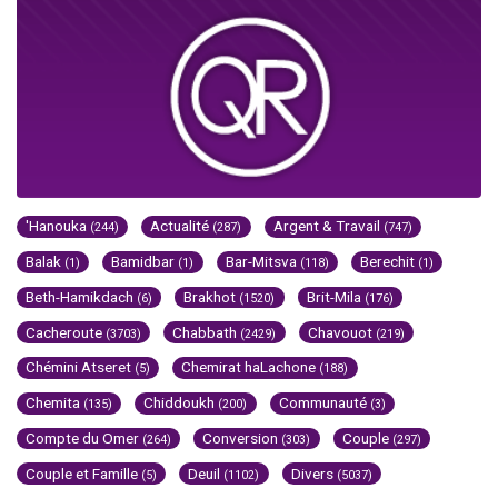
'Hanouka
Actualité
Argent & Travail
(244)
(287)
(747)
Balak
Bamidbar
Bar-Mitsva
Berechit
(1)
(1)
(118)
(1)
Beth-Hamikdach
Brakhot
Brit-Mila
(6)
(1520)
(176)
Cacheroute
Chabbath
Chavouot
(3703)
(2429)
(219)
Chémini Atseret
Chemirat haLachone
(5)
(188)
Chemita
Chiddoukh
Communauté
(135)
(200)
(3)
Compte du Omer
Conversion
Couple
(264)
(303)
(297)
Couple et Famille
Deuil
Divers
(5)
(1102)
(5037)