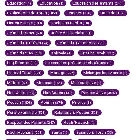
Education
Education
Education des enfants
(1)
(1)
(244)
Explications de Torah
Femmes
Hassidout
(1058)
(316)
(4)
Histoire Juive
Hochaana Rabba
(189)
(18)
Jeûne d'Esther
Jeûne de Guedalia
(69)
(51)
Jeûne du 10 Tévet
Jeûne du 17 Tamouz
(74)
(270)
Jeûne du 9 Av
Kabbala
Kriat haTorah
(582)
(4)
(220)
Lag Baomer
Le sens des prénoms hébraïques
(29)
(2)
Limoud Torah
Mariage
Mélanges lait/viande
(371)
(772)
(1)
Middot
Moussar
Musique juive
(69)
(154)
(1)
Non-Juifs
Nos Sages
Pensée Juive
(249)
(131)
(3087)
Pessah
Pourim
Prières
(1508)
(274)
(3)
Pureté Familiale
Relations & Pudeur
(578)
(528)
Respect des Parents
Roch 'Hodech
(247)
(4)
Roch Hachana
Santé
Science & Torah
(296)
(1)
(33)