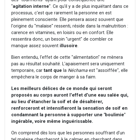
"
agitation
interne
". Ce qu'il y a de plus inquiétant dans ce
processus, c'est que rarement la personne en est
pleinement consciente. Elle pensera assez souvent que
l'origine du "malaise" ressenti, réside dans la malnutrition :
carence en vitamines, en loisirs ou en confort. Elle
ressentira donc, un besoin "urgent" de combler ce
manque assez souvent
illusoire
.
Bien entendu, l'effet de cette "alimentation" ne mènera
pas au résultat souhaité. L'apaisement sera uniquement
temporaire, car
tant que
la
Néchama
est "assoiffée", elle
empêchera le corps de manger à sa faim.
Les meilleurs délices de ce monde qui seront
proposés au corps auront l'effet d'une eau salée qui,
au lieu d'étancher la soif et de désaltérer,
renforceront et intensifieront la sensation de soif en
condamnant la personne à supporter une "boulimie"
ingérable, voire même inguérissable.
On comprend dès lors que les personnes souffrant d'un
tel malaise chercheront à le calmer en cherchant dans