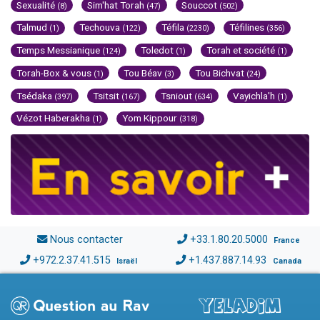
Sexualité
Sim'hat Torah
Souccot
(8)
(47)
(502)
Talmud
Techouva
Téfila
Téfilines
(1)
(122)
(2230)
(356)
Temps Messianique
Toledot
Torah et société
(124)
(1)
(1)
Torah-Box & vous
Tou Béav
Tou Bichvat
(1)
(3)
(24)
Tsédaka
Tsitsit
Tsniout
Vayichla'h
(397)
(167)
(634)
(1)
Vézot Haberakha
Yom Kippour
(1)
(318)
Nous contacter
+33.1.80.20.5000
France
+972.2.37.41.515
+1.437.887.14.93
Israël
Canada