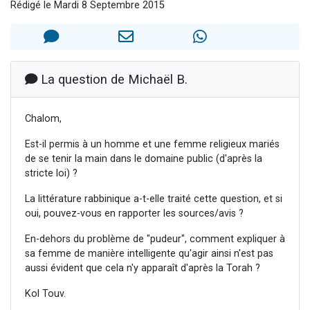
Rédigé le Mardi 8 Septembre 2015
13 personnes viennent de demander une bénédiction
30 personnes viennent de faire un don pour Sauvez la jambe de Yohan
Il reste 49 places pour étudier en groupe sur Zoom
12 nouvelles musiques dans Torah-Box Music
La question de Michaël B.
29 personnes viennent de demander une bénédiction
Chalom,
Est-il permis à un homme et une femme religieux mariés
de se tenir la main dans le domaine public (d'après la
stricte loi) ?
La littérature rabbinique a-t-elle traité cette question, et si
oui, pouvez-vous en rapporter les sources/avis ?
En-dehors du problème de "pudeur", comment expliquer à
sa femme de manière intelligente qu'agir ainsi n'est pas
aussi évident que cela n'y apparaît d'après la Torah ?
Kol Touv.