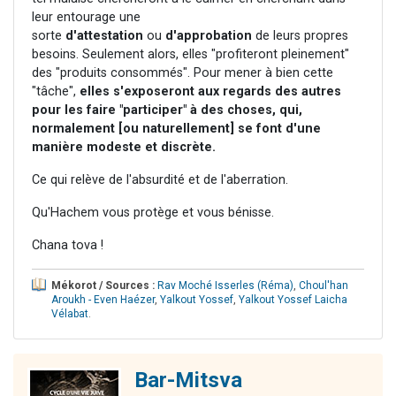
leur entourage une
sorte
d'attestation
ou
d'approbation
de leurs propres
besoins. Seulement alors, elles "profiteront pleinement"
des "produits consommés". Pour mener à bien cette
"tâche",
elles s'exposeront aux regards des autres
pour les faire "participer" à des choses, qui,
normalement [ou naturellement] se font d'une
manière modeste et discrète.
Ce qui relève de l'absurdité et de l'aberration.
Qu'Hachem vous protège et vous bénisse.
Chana tova !
Mékorot / Sources :
Rav Moché Isserles (Réma)
,
Choul'han
Aroukh - Even Haézer
,
Yalkout Yossef
,
Yalkout Yossef Laicha
Vélabat
.
Bar-Mitsva