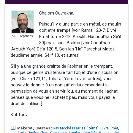
Chalom Ouvrakha,
Puisqu'il y a une partie en métal, ce moulin
doit être trempé [voir Rama 120-7, Divré
Emèt tome 2-18, Aroukh Hachoul'han Sé'if
9011 réponses
30] mais sans Brakha [voir Choul'han
'Aroukh Yoré Dé'a 120-5, Ben Ich 'Haï Parachat Matot
deuxième année, Sé'if 10, et autres].
S'il y a une grande crainte de l'abîmer en le trempant,
puisque ce genre d'ustensile fait l'objet d'une discussion
[voir Chakh 121,11, Taharat Yom Tov et autres], vous
pouvez le donner à un non-juif en lui demandant la
permission de vous en servir [ou, au moment de l'achat,
pensez que vous ne l'achetez pas, mais vous payez le
droit de l'utiliser].
Kol Touv.
Mékorot / Sources :
Rav Moché Isserles (Réma)
,
Divré Emèt
,