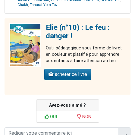
Arokh Hachoul'han
,
Choul'han 'Aroukh - Yoré Déa
,
Ben Ich 'Haï
,
Chakh
,
Taharat Yom Tov
.
Elie (n°10) : Le feu :
danger !
Outil pédagogique sous forme de livret
en couleur et plastifié pour apprendre
aux enfants à faire attention au feu.
acheter ce livre
Avez-vous aimé ?
OUI
NON