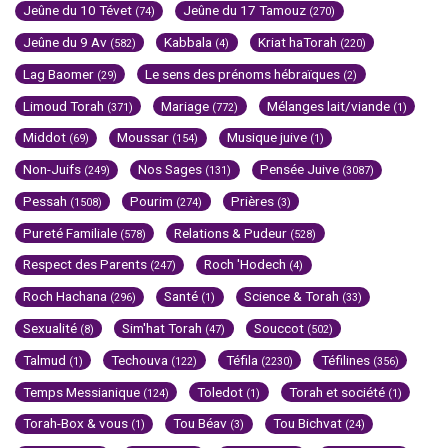
Jeûne du 10 Tévet
Jeûne du 17 Tamouz
(74)
(270)
Jeûne du 9 Av
Kabbala
Kriat haTorah
(582)
(4)
(220)
Lag Baomer
Le sens des prénoms hébraïques
(29)
(2)
Limoud Torah
Mariage
Mélanges lait/viande
(371)
(772)
(1)
Middot
Moussar
Musique juive
(69)
(154)
(1)
Non-Juifs
Nos Sages
Pensée Juive
(249)
(131)
(3087)
Pessah
Pourim
Prières
(1508)
(274)
(3)
Pureté Familiale
Relations & Pudeur
(578)
(528)
Respect des Parents
Roch 'Hodech
(247)
(4)
Roch Hachana
Santé
Science & Torah
(296)
(1)
(33)
Sexualité
Sim'hat Torah
Souccot
(8)
(47)
(502)
Talmud
Techouva
Téfila
Téfilines
(1)
(122)
(2230)
(356)
Temps Messianique
Toledot
Torah et société
(124)
(1)
(1)
Torah-Box & vous
Tou Béav
Tou Bichvat
(1)
(3)
(24)