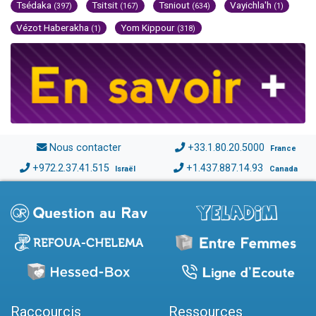
Tsédaka
Tsitsit
Tsniout
Vayichla'h
(397)
(167)
(634)
(1)
Vézot Haberakha
Yom Kippour
(1)
(318)
Nous contacter
+33.1.80.20.5000
France
+972.2.37.41.515
+1.437.887.14.93
Israël
Canada
Raccourcis
Ressources