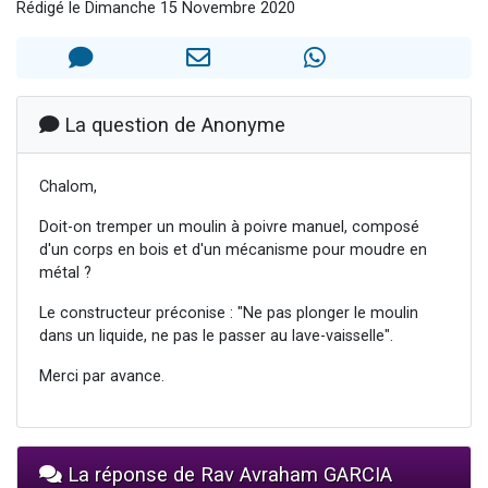
Rédigé le Dimanche 15 Novembre 2020
3 personnes viennent de nous rejoindre sur WhatsApp
3 personnes viennent de faire un don pour 5 jours de vacances aux Orphelins
Odaya vient de donner son Maasser
13 personnes viennent de demander une bénédiction
La question de Anonyme
3 personnes viennent de nous rejoindre sur WhatsApp
Chalom,
Doit-on tremper un moulin à poivre manuel, composé
d'un corps en bois et d'un mécanisme pour moudre en
métal ?
Le constructeur préconise : "Ne pas plonger le moulin
dans un liquide, ne pas le passer au lave-vaisselle".
Merci par avance.
La réponse de Rav Avraham GARCIA