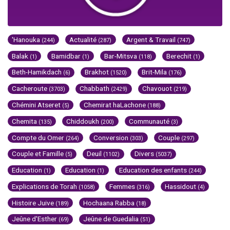
'Hanouka
Actualité
Argent & Travail
(244)
(287)
(747)
Balak
Bamidbar
Bar-Mitsva
Berechit
(1)
(1)
(118)
(1)
Beth-Hamikdach
Brakhot
Brit-Mila
(6)
(1520)
(176)
Cacheroute
Chabbath
Chavouot
(3703)
(2429)
(219)
Chémini Atseret
Chemirat haLachone
(5)
(188)
Chemita
Chiddoukh
Communauté
(135)
(200)
(3)
Compte du Omer
Conversion
Couple
(264)
(303)
(297)
Couple et Famille
Deuil
Divers
(5)
(1102)
(5037)
Education
Education
Education des enfants
(1)
(1)
(244)
Explications de Torah
Femmes
Hassidout
(1058)
(316)
(4)
Histoire Juive
Hochaana Rabba
(189)
(18)
Jeûne d'Esther
Jeûne de Guedalia
(69)
(51)