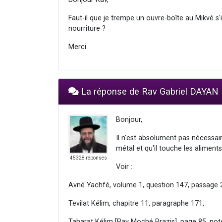
Faut-il que je trempe un ouvre-boîte au Mikvé s'i
nourriture ?
Merci.
La réponse de Rav Gabriel DAYAN
Bonjour,
Il n'est absolument pas nécessai
métal et qu'il touche les alimen
45328 réponses
Voir :
Avné Yachfé, volume 1, question 147, passage 
Tevilat Kélim, chapitre 11, paragraphe 171,
Taharat Kélim [Rav Moché Prazis], page 85, not