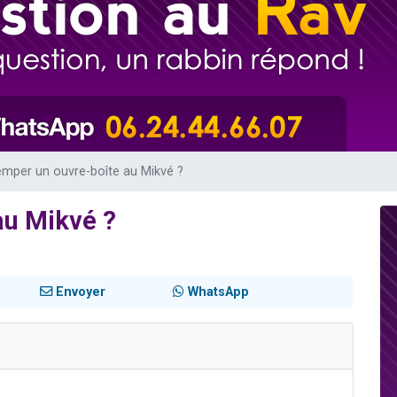
49 places pour étudier en groupe sur Zoom
de donner son Maasser
ent de donner son Maasser
viennent de nous rejoindre sur WhatsApp
viennent de nous rejoindre sur WhatsApp
emper un ouvre-boîte au Mikvé ?
au Mikvé ?
Envoyer
WhatsApp