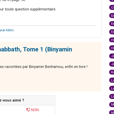
C
our toute question supplémentaire.
E
E
arat Kélim
.
E
H
habbath, Tome 1 (Binyamin
H
J
J
res racontées par Binyamin Benhamou, enfin en livre !
K
L
L
L
z-vous aimé ?
M
NON
M