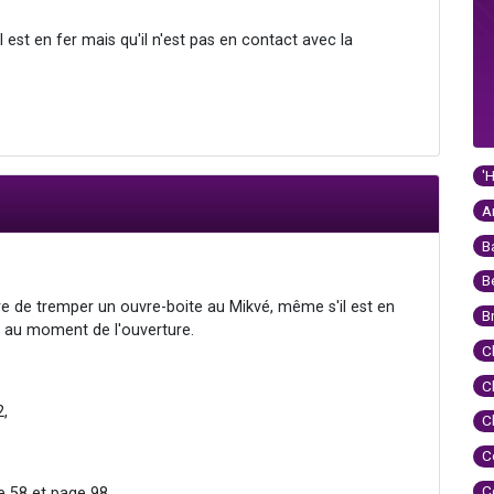
l est en fer mais qu'il n'est pas en contact avec la
'
A
B
B
re de tremper un ouvre-boite au Mikvé, même s'il est en
B
ts au moment de l'ouverture.
C
C
2,
C
C
C
e 58 et page 98.