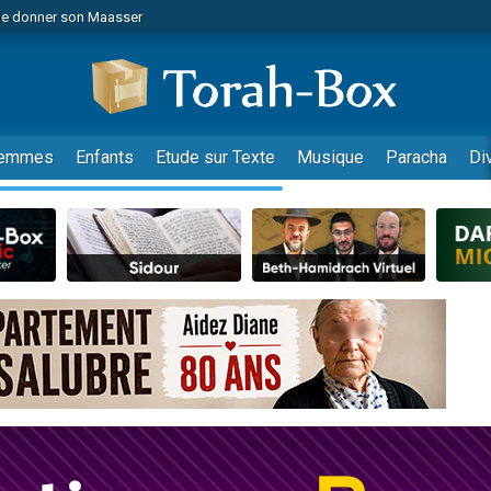
de donner son Maasser
es viennent de faire un don pour 5 jours de vacances aux Orphelins
es viennent de faire un don pour Diane, 80 ans, dans un appartement insalub
viennent de nous rejoindre sur WhatsApp
 viennent de demander une bénédiction
emmes
Enfants
Etude sur Texte
Musique
Paracha
Di
nnes viennent de faire un don pour Sauvez la jambe de Yohan
49 places pour étudier en groupe sur Zoom
lles musiques dans Torah-Box Music
viennent de nous rejoindre sur WhatsApp
viennent de nous rejoindre sur WhatsApp
les musiques dans Torah-Box Music
viennent de nous rejoindre sur WhatsApp
es viennent de faire un don pour Tsédaka : pauvres d'Israel
sion radio : Visions de grandeur n°104 : Le Chabbath et le Birkat Hamazone à 
 viennent de demander une bénédiction