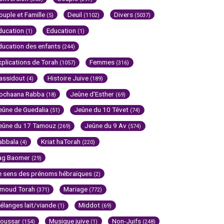
ouple et Famille
Deuil
Divers
(5)
(1102)
(5037)
ducation
Education
(1)
(1)
ducation des enfants
(244)
xplications de Torah
Femmes
(1057)
(316)
assidout
Histoire Juive
(4)
(189)
ochaana Rabba
Jeûne d'Esther
(18)
(69)
eûne de Guedalia
Jeûne du 10 Tévet
(51)
(74)
eûne du 17 Tamouz
Jeûne du 9 Av
(269)
(574)
abbala
Kriat haTorah
(4)
(220)
ag Baomer
(29)
e sens des prénoms hébraïques
(2)
imoud Torah
Mariage
(371)
(772)
élanges lait/viande
Middot
(1)
(69)
oussar
Musique juive
Non-Juifs
(154)
(1)
(248)