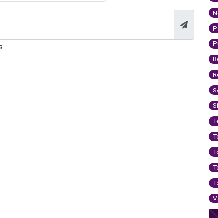
N
P
P
s
R
R
S
S
T
T
T
T
T
V