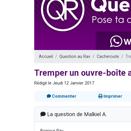
Il reste 
Ariel vient 
Nathaniel vi
4 personnes 
3 personnes 
Accueil
Question au Rav
Cacheroute
Tr
Tremper un ouvre-boîte 
Rédigé le Jeudi 12 Janvier 2017
Commenter
Imprimer
La question de Malkiel A.
Bonjour Rav,