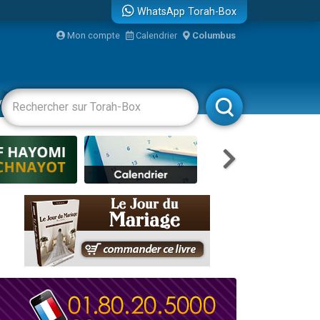
WhatsApp Torah-Box
Mon compte
Calendrier
Columbus
re
vertissements
Livres
Rabbanim
travers le temps