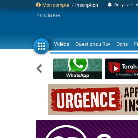
Mon compte
/
Inscription
Odaya vient 
3 personn
Paracha Réé
3 personn
2 personnes 
13 personnes
Vidéos
Question au Rav
Dons
F
30 perso
Il reste 
12 nouve
3 personnes 
2 personnes 
2 nouvel
3 personnes 
8 personn
Nouvelle émis
61 personnes