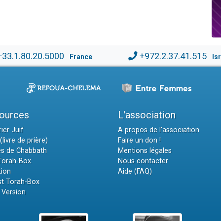
+33.1.80.20.5000
+972.2.37.41.515
France
Is
ources
L'association
ier Juif
A propos de l'association
(livre de prière)
Faire un don !
es de Chabbath
Mentions légales
 Torah-Box
Nous contacter
tion
Aide (FAQ)
t Torah-Box
 Version