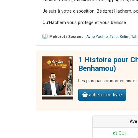
Je suis à votre disposition, Bé’ézrat Hachem, p
Qu’Hachem vous protège et vous bénisse.
Mékorot / Sources :
Avné Yachfé
,
Tvilat Kélim
,
Tah
1 Histoire pour C
Benhamou)
Les plus passionnantes histoi
acheter ce livre
Ave
OUI