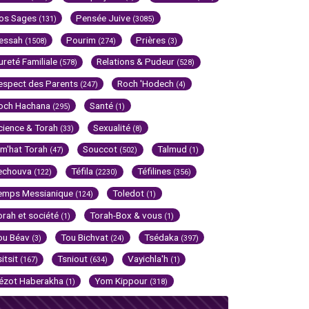
os Sages
Pensée Juive
(131)
(3085)
essah
Pourim
Prières
(1508)
(274)
(3)
ureté Familiale
Relations & Pudeur
(578)
(528)
espect des Parents
Roch 'Hodech
(247)
(4)
och Hachana
Santé
(295)
(1)
cience & Torah
Sexualité
(33)
(8)
im'hat Torah
Souccot
Talmud
(47)
(502)
(1)
echouva
Téfila
Téfilines
(122)
(2230)
(356)
emps Messianique
Toledot
(124)
(1)
orah et société
Torah-Box & vous
(1)
(1)
ou Béav
Tou Bichvat
Tsédaka
(3)
(24)
(397)
sitsit
Tsniout
Vayichla'h
(167)
(634)
(1)
ézot Haberakha
Yom Kippour
(1)
(318)