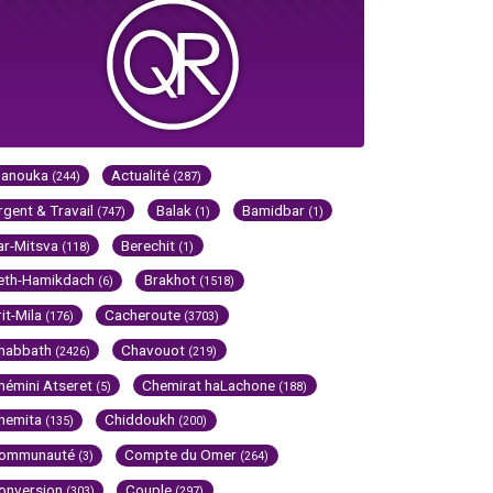
Hanouka
Actualité
(244)
(287)
rgent & Travail
Balak
Bamidbar
(747)
(1)
(1)
ar-Mitsva
Berechit
(118)
(1)
eth-Hamikdach
Brakhot
(6)
(1518)
rit-Mila
Cacheroute
(176)
(3703)
habbath
Chavouot
(2426)
(219)
hémini Atseret
Chemirat haLachone
(5)
(188)
hemita
Chiddoukh
(135)
(200)
ommunauté
Compte du Omer
(3)
(264)
onversion
Couple
(303)
(297)