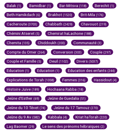
Balak
Bamidbar
Bar-Mitsva
Berechit
(1)
(1)
(118)
(1)
Beth-Hamikdach
Brakhot
Brit-Mila
(6)
(1520)
(176)
Cacheroute
Chabbath
Chavouot
(3703)
(2429)
(219)
Chémini Atseret
Chemirat haLachone
(5)
(188)
Chemita
Chiddoukh
Communauté
(135)
(200)
(3)
Compte du Omer
Conversion
Couple
(264)
(303)
(297)
Couple et Famille
Deuil
Divers
(5)
(1102)
(5037)
Education
Education
Education des enfants
(1)
(1)
(244)
Explications de Torah
Femmes
Hassidout
(1058)
(316)
(4)
Histoire Juive
Hochaana Rabba
(189)
(18)
Jeûne d'Esther
Jeûne de Guedalia
(69)
(51)
Jeûne du 10 Tévet
Jeûne du 17 Tamouz
(74)
(270)
Jeûne du 9 Av
Kabbala
Kriat haTorah
(582)
(4)
(220)
Lag Baomer
Le sens des prénoms hébraïques
(29)
(2)