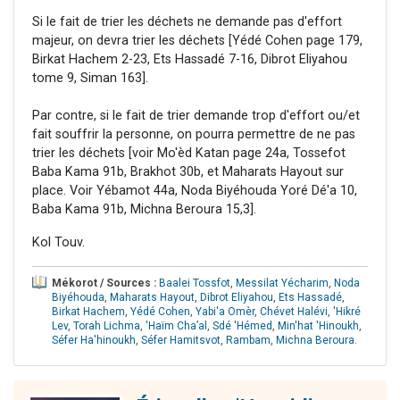
Si le fait de trier les déchets ne demande pas d'effort
majeur, on devra trier les déchets [Yédé Cohen page 179,
Birkat Hachem 2-23, Ets Hassadé 7-16, Dibrot Eliyahou
tome 9, Siman 163].
Par contre, si le fait de trier demande trop d'effort ou/et
fait souffrir la personne, on pourra permettre de ne pas
trier les déchets [voir Mo'èd Katan page 24a, Tossefot
Baba Kama 91b, Brakhot 30b, et Maharats Hayout sur
place. Voir Yébamot 44a, Noda Biyéhouda Yoré Dé'a 10,
Baba Kama 91b, Michna Beroura 15,3].
Kol Touv.
Mékorot / Sources :
Baalei Tossfot
,
Messilat Yécharim
,
Noda
Biyéhouda
,
Maharats Hayout
,
Dibrot Eliyahou
,
Ets Hassadé
,
Birkat Hachem
,
Yédé Cohen
,
Yabi'a Omèr
,
Chévet Halévi
,
'Hikré
Lev
,
Torah Lichma
,
'Haïm Cha’al
,
Sdé 'Hémed
,
Min'hat 'Hinoukh
,
Séfer Ha'hinoukh
,
Séfer Hamitsvot
,
Rambam
,
Michna Beroura
.