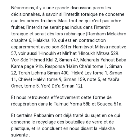
Néanmoins, il y a une grande discussion parmi les
décisionnaires, à savoir si l'interdit toraïque ne concerne
que les arbres fruitiers. Mais tout ce qui n'est pas arbre
fruitier, l'interdit ne serait pas inclus dans l'interdit
toraïque et serait dès lors rabbinique [Rambam Mélakhim
chapitre 6, Halakha 10, qui est en contradiction
apparemment avec son Séfer Hamitsvot Mitsva négative
57, voir aussi 'Hinoukh et Min'hat 'Hinoukh Mitsva 529.
Voir Sdé 'Hémed Klal 2, Siman 47, Maharats Yahout Baba
Kama page 91b, Responsa 'Haïm Cha'al tome 1, Siman
22, Torah Lichma Siman 400, 'Hékré Lev tome 1, Siman
11, Chévèt Halévi tome 9, Siman 159, note 5, et Yabi'a
Omer, tome 5, Yoré Dé'a Siman 12].
Et nous retrouvons effectivement cette forme de
récupération dans le Talmud Yoma 58b et Soucca 51a.
Et certains Rabbanim ont déjà traité du sujet en ce qui
concerne le recyclage des bouteilles de verre et de
plastique, et ils concluent en nous disant la Halakha
suivante :