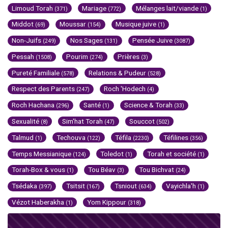
Limoud Torah
Mariage
Mélanges lait/viande
(371)
(772)
(1)
Middot
Moussar
Musique juive
(69)
(154)
(1)
Non-Juifs
Nos Sages
Pensée Juive
(249)
(131)
(3087)
Pessah
Pourim
Prières
(1508)
(274)
(3)
Pureté Familiale
Relations & Pudeur
(578)
(528)
Respect des Parents
Roch 'Hodech
(247)
(4)
Roch Hachana
Santé
Science & Torah
(296)
(1)
(33)
Sexualité
Sim'hat Torah
Souccot
(8)
(47)
(502)
Talmud
Techouva
Téfila
Téfilines
(1)
(122)
(2230)
(356)
Temps Messianique
Toledot
Torah et société
(124)
(1)
(1)
Torah-Box & vous
Tou Béav
Tou Bichvat
(1)
(3)
(24)
Tsédaka
Tsitsit
Tsniout
Vayichla'h
(397)
(167)
(634)
(1)
Vézot Haberakha
Yom Kippour
(1)
(318)