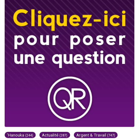
'Hanouka
Actualité
Argent & Travail
(244)
(287)
(747)