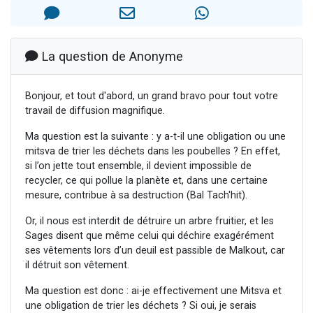
Il reste 49 places pour étudier en groupe sur Zoom
Eva vient de donner son Maasser
4 personnes viennent de nous rejoindre sur WhatsApp
La question de Anonyme
3 personnes viennent de nous rejoindre sur WhatsApp
3 personnes viennent de faire un don pour Événements Torah-Box
Bonjour, et tout d'abord, un grand bravo pour tout votre
travail de diffusion magnifique.
Ma question est la suivante : y a-t-il une obligation ou une
mitsva de trier les déchets dans les poubelles ? En effet,
si l’on jette tout ensemble, il devient impossible de
recycler, ce qui pollue la planète et, dans une certaine
mesure, contribue à sa destruction (Bal Tach'hit).
Or, il nous est interdit de détruire un arbre fruitier, et les
Sages disent que même celui qui déchire exagérément
ses vêtements lors d’un deuil est passible de Malkout, car
il détruit son vêtement.
Ma question est donc : ai-je effectivement une Mitsva et
une obligation de trier les déchets ? Si oui, je serais