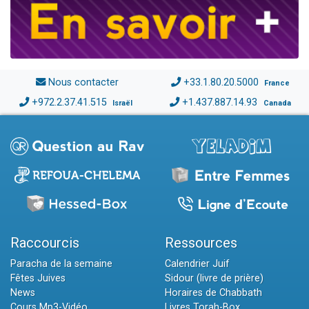
Nous contacter
+33.1.80.20.5000
France
+972.2.37.41.515
+1.437.887.14.93
Israël
Canada
Raccourcis
Ressources
Paracha de la semaine
Calendrier Juif
Fêtes Juives
Sidour (livre de prière)
News
Horaires de Chabbath
Cours Mp3-Vidéo
Livres Torah-Box