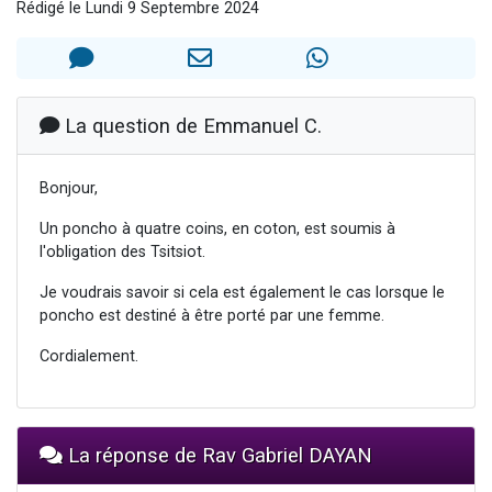
3 personnes viennent de nous rejoindre sur WhatsApp
Rédigé le Lundi 9 Septembre 2024
11 personnes viennent de demander une bénédiction
Il reste 49 places pour étudier en groupe sur Zoom
3 personnes viennent de faire un don pour Diane, 80 ans, dans un appartement insalubre
La question de Emmanuel C.
5 personnes viennent de faire un don pour Reloger Rivka, 6 enfants, victime de violences...
Bonjour,
Un poncho à quatre coins, en coton, est soumis à
l'obligation des Tsitsiot.
Je voudrais savoir si cela est également le cas lorsque le
poncho est destiné à être porté par une femme.
Cordialement.
La réponse de Rav Gabriel DAYAN