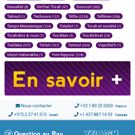
Sexualité
Sim'hat Torah
Souccot
(8)
(47)
(502)
Talmud
Techouva
Téfila
Téfilines
(1)
(122)
(2230)
(356)
Temps Messianique
Toledot
Torah et société
(124)
(1)
(1)
Torah-Box & vous
Tou Béav
Tou Bichvat
(1)
(3)
(24)
Tsédaka
Tsitsit
Tsniout
Vayichla'h
(397)
(167)
(634)
(1)
Vézot Haberakha
Yom Kippour
(1)
(318)
Nous contacter
+33.1.80.20.5000
France
+972.2.37.41.515
+1.437.887.14.93
Israël
Canada