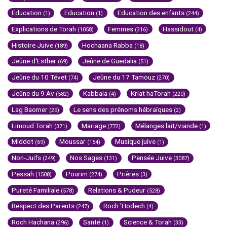
Education
Education
Education des enfants
(1)
(1)
(244)
Explications de Torah
Femmes
Hassidout
(1058)
(316)
(4)
Histoire Juive
Hochaana Rabba
(189)
(18)
Jeûne d'Esther
Jeûne de Guedalia
(69)
(51)
Jeûne du 10 Tévet
Jeûne du 17 Tamouz
(74)
(270)
Jeûne du 9 Av
Kabbala
Kriat haTorah
(582)
(4)
(220)
Lag Baomer
Le sens des prénoms hébraïques
(29)
(2)
Limoud Torah
Mariage
Mélanges lait/viande
(371)
(772)
(1)
Middot
Moussar
Musique juive
(69)
(154)
(1)
Non-Juifs
Nos Sages
Pensée Juive
(249)
(131)
(3087)
Pessah
Pourim
Prières
(1508)
(274)
(3)
Pureté Familiale
Relations & Pudeur
(578)
(528)
Respect des Parents
Roch 'Hodech
(247)
(4)
Roch Hachana
Santé
Science & Torah
(296)
(1)
(33)