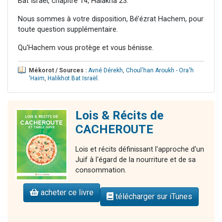
Bat Israël, chapitre 14, Halakha 23.
Nous sommes à votre disposition, Bé’ézrat Hachem, pour
toute question supplémentaire.
Qu'Hachem vous protège et vous bénisse.
Mékorot / Sources :
Avné Dérekh
,
Choul'han Aroukh - Ora'h
'Haim
,
Halikhot Bat Israël
.
Lois & Récits de
CACHEROUTE
Lois et récits définissant l'approche d'un
Juif à l'égard de la nourriture et de sa
consommation.
acheter ce livre
télécharger sur iTunes