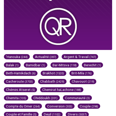
'Hanouka
Actualité
Argent & Travail
(244)
(287)
(747)
Balak
Bamidbar
Bar-Mitsva
Berechit
(1)
(1)
(118)
(1)
Beth-Hamikdach
Brakhot
Brit-Mila
(6)
(1520)
(176)
Cacheroute
Chabbath
Chavouot
(3703)
(2429)
(219)
Chémini Atseret
Chemirat haLachone
(5)
(188)
Chemita
Chiddoukh
Communauté
(135)
(201)
(3)
Compte du Omer
Conversion
Couple
(264)
(303)
(298)
Couple et Famille
Deuil
Divers
(5)
(1102)
(5037)