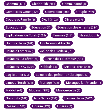
Chemita
Chiddoukh
Communauté
(135)
(200)
(3)
Compte du Omer
Conversion
Couple
(264)
(303)
(297)
Couple et Famille
Deuil
Divers
(5)
(1102)
(5037)
Education
Education
Education des enfants
(1)
(1)
(244)
Explications de Torah
Femmes
Hassidout
(1058)
(316)
(4)
Histoire Juive
Hochaana Rabba
(189)
(18)
Jeûne d'Esther
Jeûne de Guedalia
(69)
(51)
Jeûne du 10 Tévet
Jeûne du 17 Tamouz
(74)
(270)
Jeûne du 9 Av
Kabbala
Kriat haTorah
(582)
(4)
(220)
Lag Baomer
Le sens des prénoms hébraïques
(29)
(2)
Limoud Torah
Mariage
Mélanges lait/viande
(371)
(772)
(1)
Middot
Moussar
Musique juive
(69)
(154)
(1)
Non-Juifs
Nos Sages
Pensée Juive
(249)
(131)
(3087)
Pessah
Pourim
Prières
(1508)
(274)
(3)