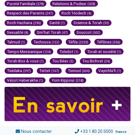
Pureté Familiale
Relations & Pudeur
(578)
(528)
Respect des Parents
Roch 'Hodech
(247)
(4)
Roch Hachana
Santé
Science & Torah
(296)
(1)
(33)
Sexualité
Sim'hat Torah
Souccot
(8)
(47)
(502)
Talmud
Techouva
Téfila
Téfilines
(1)
(122)
(2230)
(356)
Temps Messianique
Toledot
Torah et société
(124)
(1)
(1)
Torah-Box & vous
Tou Béav
Tou Bichvat
(1)
(3)
(24)
Tsédaka
Tsitsit
Tsniout
Vayichla'h
(397)
(167)
(634)
(1)
Vézot Haberakha
Yom Kippour
(1)
(318)
Nous contacter
+33.1.80.20.5000
France