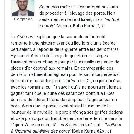
Selon nos maîtres, il est interdit aux juifs
de procéder à l'élevage des porcs. Non
seulement en terre d'Israël, mais
"en tout
142 réponses
endroit"
[Michna, Baba Kama 7, 7].
La
Guémara
explique que la raison de cet interdit
remonte à une histoire ayant eu lieu lors d'un siège de
Jérusalem, à l'époque de la guerre entre les deux frères
Hyrcan et Aristobule : les juifs qui étaient assiégés
faisaient passer chaque jour par la muraille un panier de
pièces d'or destiné aux romains. En contrepartie, ces
derniers mettaient un agneau pour le sacrifice perpétuel
du matin, et un autre pour l'après-midi. Or, un juif qui était
avec les romains leur fit savoir qu'ils ne pourraient jamais
gagner tant que le culte des sacrifices continuait. Ces
derniers décidèrent donc de remplacer l'agneau par un
porc. Alors que le panier avait atteint la moitié de la
hauteur de la muraille, le porc enfonça ses griffes dedans
et cela provoqua un tremblement de terre terrible dans la
région. A ce moment là, les Sages déclarèrent :
"Malheur
à l'homme qui élève des porcs"
[Baba Kama 82b ; cf.