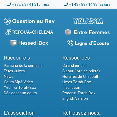
+972.2.37.41.515
+1.437.887.14.93
Israël
Canada
Raccourcis
Ressources
Paracha de la semaine
Calendrier Juif
Fêtes Juives
Sidour (livre de prière)
News
Horaires de Chabbath
Cours Mp3-Vidéo
Livres Torah-Box
Yéchiva Torah-Box
Inscription
Dédicacer un cours
Podcast Torah-Box
English Version
L'association
Retrouvez-nous...