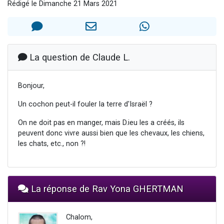
Rédigé le Dimanche 21 Mars 2021
13 personnes viennent de demander une bénédiction
30 personnes viennent de faire un don pour Sauvez la jambe de Yohan
Il reste 49 places pour étudier en groupe sur Zoom
12 nouvelles musiques dans Torah-Box Music
La question de Claude L.
29 personnes viennent de demander une bénédiction
Bonjour,
Un cochon peut-il fouler la terre d'Israël ?
On ne doit pas en manger, mais D.ieu les a créés, ils
peuvent donc vivre aussi bien que les chevaux, les chiens,
les chats, etc., non ?!
La réponse de Rav Yona GHERTMAN
Chalom,