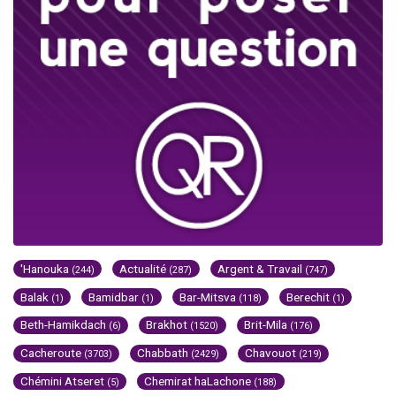
'Hanouka
Actualité
Argent & Travail
(244)
(287)
(747)
Balak
Bamidbar
Bar-Mitsva
Berechit
(1)
(1)
(118)
(1)
Beth-Hamikdach
Brakhot
Brit-Mila
(6)
(1520)
(176)
Cacheroute
Chabbath
Chavouot
(3703)
(2429)
(219)
Chémini Atseret
Chemirat haLachone
(5)
(188)