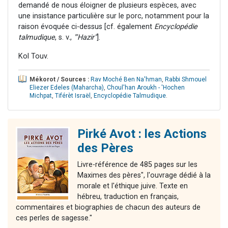
demandé de nous éloigner de plusieurs espèces, avec
une insistance particulière sur le porc, notamment pour la
raison évoquée ci-dessus [cf. également
Encyclopédie
talmudique
, s. v.,
"'Hazir"
].
Kol Touv.
Mékorot / Sources :
Rav Moché Ben Na'hman
,
Rabbi Shmouel
Eliezer Edeles (Maharcha)
,
Choul'han Aroukh - 'Hochen
Michpat
,
Tiférèt Israël
,
Encyclopédie Talmudique
.
Pirké Avot : les Actions
des Pères
Livre-référence de 485 pages sur les
Maximes des pères", l'ouvrage dédié à la
morale et l'éthique juive. Texte en
hébreu, traduction en français,
commentaires et biographies de chacun des auteurs de
ces perles de sagesse."