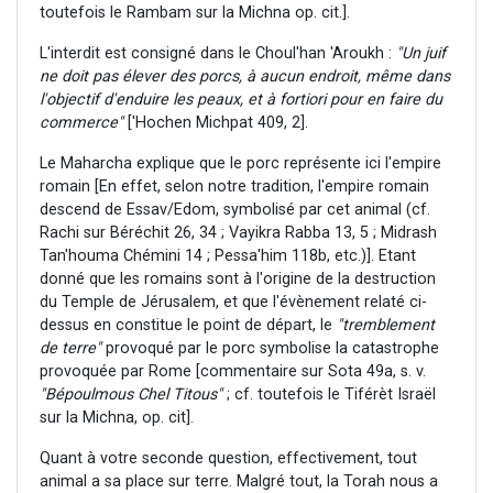
toutefois le Rambam sur la Michna op. cit.].
L'interdit est consigné dans le Choul'han 'Aroukh :
"Un juif
ne doit pas élever des porcs, à aucun endroit, même dans
l'objectif d'enduire les peaux, et à fortiori pour en faire du
commerce"
['Hochen Michpat 409, 2].
Le Maharcha explique que le porc représente ici l'empire
romain [En effet, selon notre tradition, l'empire romain
descend de Essav/Edom, symbolisé par cet animal (cf.
Rachi sur Béréchit 26, 34 ; Vayikra Rabba 13, 5 ; Midrash
Tan'houma Chémini 14 ; Pessa'him 118b, etc.)]. Etant
donné que les romains sont à l'origine de la destruction
du Temple de Jérusalem, et que l'évènement relaté ci-
dessus en constitue le point de départ, le
"tremblement
de terre"
provoqué par le porc symbolise la catastrophe
provoquée par Rome [commentaire sur Sota 49a, s. v.
"Bépoulmous Chel Titous"
; cf. toutefois le Tiférèt Israël
sur la Michna, op. cit].
Quant à votre seconde question, effectivement, tout
animal a sa place sur terre. Malgré tout, la Torah nous a