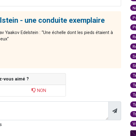
N
P
stein - une conduite exemplaire
P
av Yaakov Edelstein : “Une échelle dont les pieds étaient à
R
ieux”
R
S
S
T
z-vous aimé ?
T
NON
T
T
T
V
s