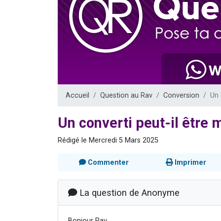
13 personnes
30 perso
Il reste 
12 nouve
29 personnes
Accueil
Question au Rav
Conversion
Un 
Un converti peut-il être
Rédigé le Mercredi 5 Mars 2025
Commenter
Imprimer
La question de Anonyme
Bonjour Rav,