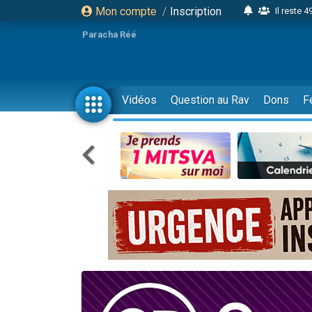
Mon compte
/
Inscription
Il reste 
16 person
Paracha Réé
2 personnes 
6 personnes 
4 personn
Vidéos
Question au Rav
Dons
F
2 personn
17 personnes
4 personnes 
Il reste 
Eva vient de
4 personnes 
3 personnes 
Odaya vient 
3 personn
2 personnes 