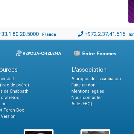
+33.1.80.20.5000
+972.2.37.41.515
France
Is
ources
L'association
ier Juif
A propos de l'association
(livre de prière)
Faire un don !
es de Chabbath
Mentions légales
 Torah-Box
Nous contacter
tion
Aide (FAQ)
t Torah-Box
 Version