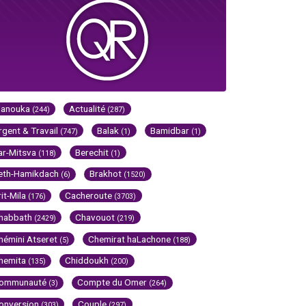
Hanouka
Actualité
(244)
(287)
rgent & Travail
Balak
Bamidbar
(747)
(1)
(1)
ar-Mitsva
Berechit
(118)
(1)
eth-Hamikdach
Brakhot
(6)
(1520)
rit-Mila
Cacheroute
(176)
(3703)
habbath
Chavouot
(2429)
(219)
hémini Atseret
Chemirat haLachone
(5)
(188)
hemita
Chiddoukh
(135)
(200)
ommunauté
Compte du Omer
(3)
(264)
onversion
Couple
(303)
(297)