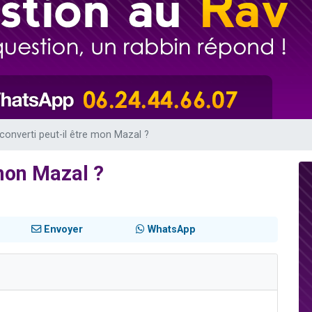
 viennent de demander une bénédiction
nnes viennent de faire un don pour Sauvez la jambe de Yohan
49 places pour étudier en groupe sur Zoom
lles musiques dans Torah-Box Music
 viennent de demander une bénédiction
converti peut-il être mon Mazal ?
 mon Mazal ?
Envoyer
WhatsApp