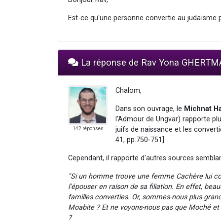
Est-ce qu'une personne convertie au judaïsme 
La réponse de Rav Yona GHERT
Chalom,
Dans son ouvrage, le
Michnat H
l'Admour de Ungvar) rapporte plu
juifs de naissance et les convert
142 réponses
41, pp.750-751].
Cependant, il rapporte d'autres sources semblant 
"Si un homme trouve une femme Cachère lui conv
l'épouser en raison de sa filiation. En effet, 
familles converties. Or, sommes-nous plus grand
Moabite ? Et ne voyons-nous pas que Moché et
?