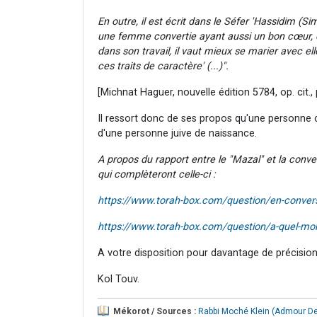
En outre, il est écrit dans le Séfer 'Hassidim (S
une femme convertie ayant aussi un bon cœur, é
dans son travail, il vaut mieux se marier avec e
ces traits de caractère' (...)".
[Michnat Haguer, nouvelle édition 5784, op. cit.,
Il ressort donc de ses propos qu'une personne 
d'une personne juive de naissance.
A propos du rapport entre le "Mazal" et la conv
qui complèteront celle-ci :
https://www.torah-box.com/question/en-convers
https://www.torah-box.com/question/a-quel-mome
A votre disposition pour davantage de précision
Kol Touv.
Mékorot / Sources :
Rabbi Moché Klein (Admour De