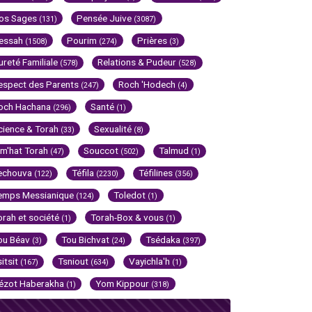
os Sages
Pensée Juive
(131)
(3087)
essah
Pourim
Prières
(1508)
(274)
(3)
ureté Familiale
Relations & Pudeur
(578)
(528)
espect des Parents
Roch 'Hodech
(247)
(4)
och Hachana
Santé
(296)
(1)
cience & Torah
Sexualité
(33)
(8)
im'hat Torah
Souccot
Talmud
(47)
(502)
(1)
echouva
Téfila
Téfilines
(122)
(2230)
(356)
emps Messianique
Toledot
(124)
(1)
orah et société
Torah-Box & vous
(1)
(1)
ou Béav
Tou Bichvat
Tsédaka
(3)
(24)
(397)
sitsit
Tsniout
Vayichla'h
(167)
(634)
(1)
ézot Haberakha
Yom Kippour
(1)
(318)