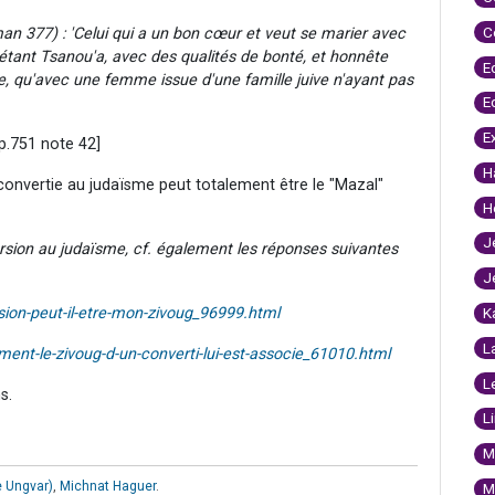
C
iman 377) : 'Celui qui a un bon cœur et veut se marier avec
tant Tsanou'a, avec des qualités de bonté, et honnête
E
lle, qu'avec une femme issue d'une famille juive n'ayant pas
E
E
 p.751 note 42]
H
convertie au judaïsme peut totalement être le "Mazal"
H
J
ersion au judaïsme, cf. également les réponses suivantes
J
ion-peut-il-etre-mon-zivoug_96999.html
K
L
nt-le-zivoug-d-un-converti-lui-est-associe_61010.html
L
s.
L
M
 Ungvar)
,
Michnat Haguer
.
M