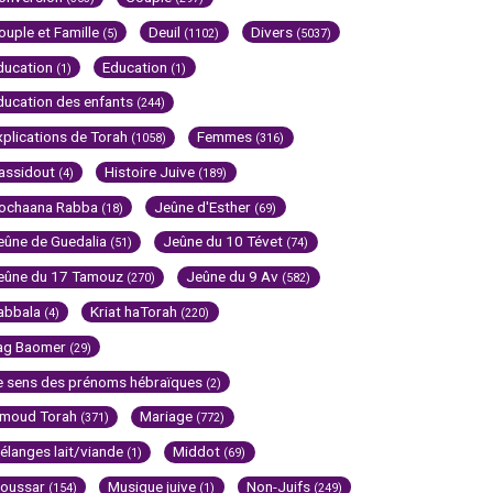
ouple et Famille
Deuil
Divers
(5)
(1102)
(5037)
ducation
Education
(1)
(1)
ducation des enfants
(244)
xplications de Torah
Femmes
(1058)
(316)
assidout
Histoire Juive
(4)
(189)
ochaana Rabba
Jeûne d'Esther
(18)
(69)
eûne de Guedalia
Jeûne du 10 Tévet
(51)
(74)
eûne du 17 Tamouz
Jeûne du 9 Av
(270)
(582)
abbala
Kriat haTorah
(4)
(220)
ag Baomer
(29)
e sens des prénoms hébraïques
(2)
imoud Torah
Mariage
(371)
(772)
élanges lait/viande
Middot
(1)
(69)
oussar
Musique juive
Non-Juifs
(154)
(1)
(249)