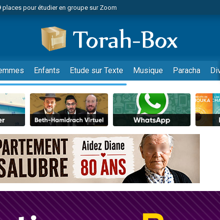
49 places pour étudier en groupe sur Zoom
nes viennent de faire un don pour Diane, 80 ans, dans un appartement insalu
viennent de nous rejoindre sur WhatsApp
viennent de nous rejoindre sur WhatsApp
es viennent de faire un don pour Reloger Rivka, 6 enfants, victime de violences
emmes
Enfants
Etude sur Texte
Musique
Paracha
Di
es viennent de faire un don pour 1 Journée de Vacances Pour les Enfants
 viennent de demander une bénédiction
viennent de nous rejoindre sur WhatsApp
49 places pour étudier en groupe sur Zoom
 donner son Maasser
viennent de nous rejoindre sur WhatsApp
viennent de nous rejoindre sur WhatsApp
de donner son Maasser
es viennent de faire un don pour 5 jours de vacances aux Orphelins
viennent de nous rejoindre sur WhatsApp