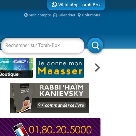
WhatsApp Torah-Box
bre
Mon compte
Calendrier
Columbus
...
vertissements
Livres
Rabbanim