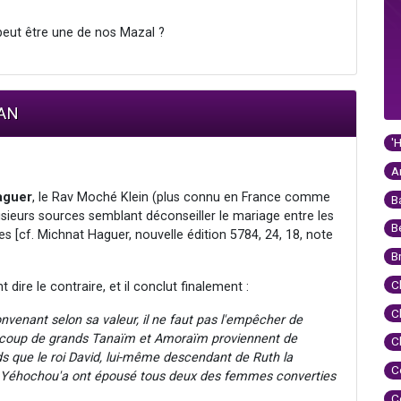
peut être une de nos Mazal ?
MAN
'
A
aguer
, le Rav Moché Klein (plus connu en France comme
B
sieurs sources semblant déconseiller le mariage entre les
B
ies [cf. Michnat Haguer, nouvelle édition 5784, 24, 18, note
B
C
dire le contraire, et il conclut finalement :
C
enant selon sa valeur, il ne faut pas l'empêcher de
beaucoup de grands Tanaïm et Amoraïm proviennent de
C
s que le roi David, lui-même descendant de Ruth la
C
 Yéhochou'a ont épousé tous deux des femmes converties
C