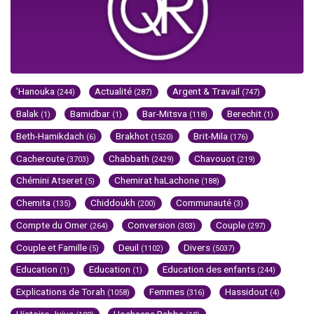
'Hanouka
Actualité
Argent & Travail
(244)
(287)
(747)
Balak
Bamidbar
Bar-Mitsva
Berechit
(1)
(1)
(118)
(1)
Beth-Hamikdach
Brakhot
Brit-Mila
(6)
(1520)
(176)
Cacheroute
Chabbath
Chavouot
(3703)
(2429)
(219)
Chémini Atseret
Chemirat haLachone
(5)
(188)
Chemita
Chiddoukh
Communauté
(135)
(200)
(3)
Compte du Omer
Conversion
Couple
(264)
(303)
(297)
Couple et Famille
Deuil
Divers
(5)
(1102)
(5037)
Education
Education
Education des enfants
(1)
(1)
(244)
Explications de Torah
Femmes
Hassidout
(1058)
(316)
(4)