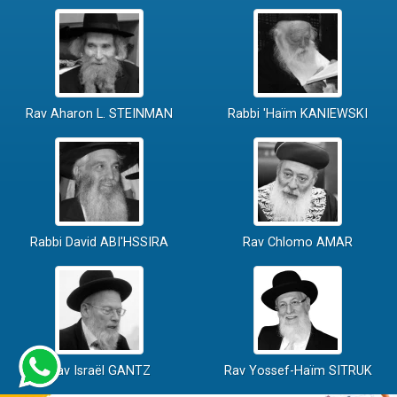
Rav Aharon L. STEINMAN
Rabbi 'Haïm KANIEWSKI
Rabbi David ABI'HSSIRA
Rav Chlomo AMAR
Rav Israël GANTZ
Rav Yossef-Haïm SITRUK