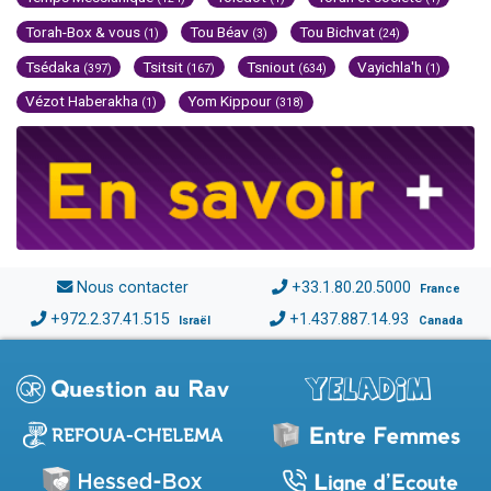
Torah-Box & vous
Tou Béav
Tou Bichvat
(1)
(3)
(24)
Tsédaka
Tsitsit
Tsniout
Vayichla'h
(397)
(167)
(634)
(1)
Vézot Haberakha
Yom Kippour
(1)
(318)
Nous contacter
+33.1.80.20.5000
France
+972.2.37.41.515
+1.437.887.14.93
Israël
Canada