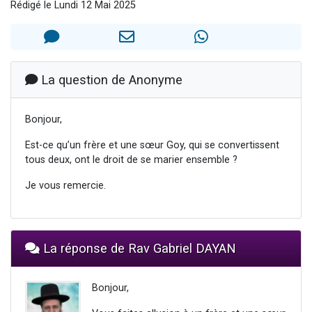
Rédigé le Lundi 12 Mai 2025
13 personnes viennent de demander une bénédiction
30 personnes viennent de faire un don pour Sauvez la jambe de Yohan
Il reste 49 places pour étudier en groupe sur Zoom
12 nouvelles musiques dans Torah-Box Music
La question de Anonyme
29 personnes viennent de demander une bénédiction
Bonjour,
Est-ce qu’un frère et une sœur Goy, qui se convertissent
tous deux, ont le droit de se marier ensemble ?
Je vous remercie.
La réponse de Rav Gabriel DAYAN
Bonjour,