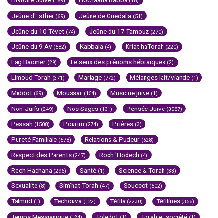
Histoire Juive
Hochaana Rabba
(189)
(18)
Jeûne d'Esther
Jeûne de Guedalia
(69)
(51)
Jeûne du 10 Tévet
Jeûne du 17 Tamouz
(74)
(270)
Jeûne du 9 Av
Kabbala
Kriat haTorah
(582)
(4)
(220)
Lag Baomer
Le sens des prénoms hébraïques
(29)
(2)
Limoud Torah
Mariage
Mélanges lait/viande
(371)
(772)
(1)
Middot
Moussar
Musique juive
(69)
(154)
(1)
Non-Juifs
Nos Sages
Pensée Juive
(249)
(131)
(3087)
Pessah
Pourim
Prières
(1508)
(274)
(3)
Pureté Familiale
Relations & Pudeur
(578)
(528)
Respect des Parents
Roch 'Hodech
(247)
(4)
Roch Hachana
Santé
Science & Torah
(296)
(1)
(33)
Sexualité
Sim'hat Torah
Souccot
(8)
(47)
(502)
Talmud
Techouva
Téfila
Téfilines
(1)
(122)
(2230)
(356)
Temps Messianique
Toledot
Torah et société
(124)
(1)
(1)