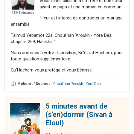
Vous faites allusion à un frère et une sœur
ayant un papa et une maman en commun.
45345 réponses
Il leur est interdit de contracter un mariage
ensemble.
Talmud Yebamot 22a, Choul'han ‘Aroukh - Yoré Déa,
chapitre 269, Halakha 1.
Nous sommes à votre disposition, Bé’ézrat Hachem, pour
toute question supplémentaire.
Qu'Hachem vous protège et vous bénisse.
Mékorot / Sources :
Choul'han 'Aroukh - Yoré Déa
.
5 minutes avant de
(s'en)dormir (Sivan à
Eloul)