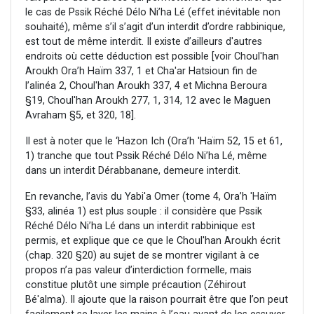
le cas de Pssik Réché Délo Ni’ha Lé (effet inévitable non
souhaité), même s’il s’agit d’un interdit d’ordre rabbinique,
est tout de même interdit. Il existe d’ailleurs d'autres
endroits où cette déduction est possible [voir Choul'han
Aroukh Ora’h Haïm 337, 1 et Cha'ar Hatsioun fin de
l’alinéa 2, Choul'han Aroukh 337, 4 et Michna Beroura
§19, Choul'han Aroukh 277, 1, 314, 12 avec le Maguen
Avraham §5, et 320, 18].
Il est à noter que le ‘Hazon Ich (Ora’h 'Haïm 52, 15 et 61,
1) tranche que tout Pssik Réché Délo Ni’ha Lé, même
dans un interdit Dérabbanane, demeure interdit.
En revanche, l’avis du Yabi'a Omer (tome 4, Ora’h 'Haïm
§33, alinéa 1) est plus souple : il considère que Pssik
Réché Délo Ni’ha Lé dans un interdit rabbinique est
permis, et explique que ce que le Choul'han Aroukh écrit
(chap. 320 §20) au sujet de se montrer vigilant à ce
propos n’a pas valeur d’interdiction formelle, mais
constitue plutôt une simple précaution (Zéhirout
Bé'alma). Il ajoute que la raison pourrait être que l’on peut