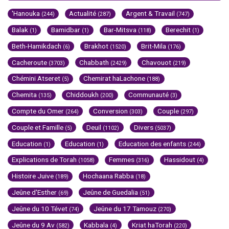
'Hanouka
Actualité
Argent & Travail
(244)
(287)
(747)
Balak
Bamidbar
Bar-Mitsva
Berechit
(1)
(1)
(118)
(1)
Beth-Hamikdach
Brakhot
Brit-Mila
(6)
(1520)
(176)
Cacheroute
Chabbath
Chavouot
(3703)
(2429)
(219)
Chémini Atseret
Chemirat haLachone
(5)
(188)
Chemita
Chiddoukh
Communauté
(135)
(200)
(3)
Compte du Omer
Conversion
Couple
(264)
(303)
(297)
Couple et Famille
Deuil
Divers
(5)
(1102)
(5037)
Education
Education
Education des enfants
(1)
(1)
(244)
Explications de Torah
Femmes
Hassidout
(1058)
(316)
(4)
Histoire Juive
Hochaana Rabba
(189)
(18)
Jeûne d'Esther
Jeûne de Guedalia
(69)
(51)
Jeûne du 10 Tévet
Jeûne du 17 Tamouz
(74)
(270)
Jeûne du 9 Av
Kabbala
Kriat haTorah
(582)
(4)
(220)