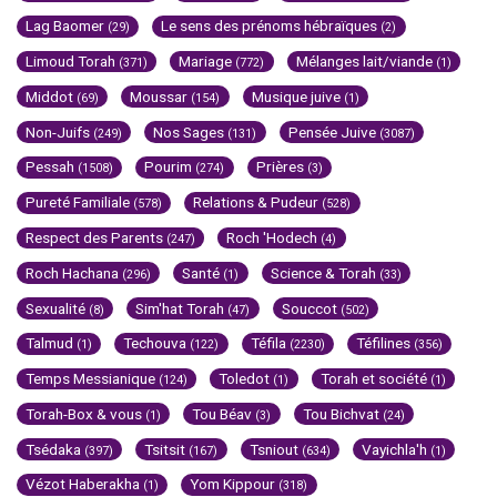
Lag Baomer
Le sens des prénoms hébraïques
(29)
(2)
Limoud Torah
Mariage
Mélanges lait/viande
(371)
(772)
(1)
Middot
Moussar
Musique juive
(69)
(154)
(1)
Non-Juifs
Nos Sages
Pensée Juive
(249)
(131)
(3087)
Pessah
Pourim
Prières
(1508)
(274)
(3)
Pureté Familiale
Relations & Pudeur
(578)
(528)
Respect des Parents
Roch 'Hodech
(247)
(4)
Roch Hachana
Santé
Science & Torah
(296)
(1)
(33)
Sexualité
Sim'hat Torah
Souccot
(8)
(47)
(502)
Talmud
Techouva
Téfila
Téfilines
(1)
(122)
(2230)
(356)
Temps Messianique
Toledot
Torah et société
(124)
(1)
(1)
Torah-Box & vous
Tou Béav
Tou Bichvat
(1)
(3)
(24)
Tsédaka
Tsitsit
Tsniout
Vayichla'h
(397)
(167)
(634)
(1)
Vézot Haberakha
Yom Kippour
(1)
(318)