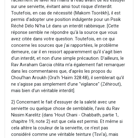
facilement se laver les mains à l’eau avant de les essuyer
sur une serviette, évitant ainsi tout risque d’interdit.
Toutefois, en cas de nécessité (Makom Tsorèkh), il est
permis d’adopter une position indulgente pour un Pssik
Réché Délo Ni’ha Lé dans un interdit rabbinique. [Cette
réponse semble ne répondre qu'à la source que vous
avez citée dans votre question. Toutefois, en ce qui
concerne les sources que j’ai rapportées, le problème
demeure, car il en ressort apparemment qu’il s’agit bien
d’un interdit, et non d’une simple précaution. D’ailleurs, le
Rav Avraham Garcia chlita m’a également fait remarquer
dans les commentaires que, d’après les propos du
Choul’han Aroukh (Ora’h ‘Haïm 328:48), il semblerait qu’il
ne s’agisse pas simplement d’une "vigilance" (Zéhirout),
mais bien d’un véritable interdit].
2) Concernant le fait d’essuyer de la saleté avec une
serviette ou quelque chose de semblable, l’avis du Rav
Nissim Karelitz (dans 'Hout Chani - Chabbath, partie 1,
chapitre 19, note 2) est que cela est permis. Et même si
cela altère la couleur de la serviette, ce n’est pas
considéré comme une véritable teinture (Tsvi'a), mais