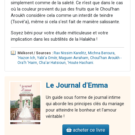
simplement comme de la saleté. Ce n’est que dans le cas
où la couleur provient du jus des fruits que le Choul’han
Aroukh considère cela comme un interdit de teindre
(Tsové'a), même si cela s’est fait de manière salissante.
Soyez béni pour votre étude méticuleuse et votre
implication dans les subtilités de la Halakha !
Mékorot / Sources :
Rav Nissim Karelitz
,
Michna Beroura
,
'Hazon Ich
,
Yabi'a Omèr
,
Maguen Avraham
,
Choul'han Aroukh -
Ora'h 'Haim
,
Cha'ar Hatsioun
,
'Houte Hachani
.
Le Journal d'Emma
Un guide sous forme de journal intime
qui aborde les principes clés du mariage
pour atteindre le bonheur et l'amour
véritable !
acheter ce livre