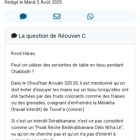
Rédigé le Mardi 5 Août 2025
2 personnes viennent de nous rejoindre sur WhatsApp
13 personnes viennent de demander une bénédiction
Il reste 49 places pour étudier en groupe sur Zoom
12 nouvelles musiques dans Torah-Box Music
La question de Réouven C.
2 personnes viennent de nous rejoindre sur WhatsApp
Kvod Harav,
Peut-on utiliser des serviettes de table en tissu pendant
Chabbath ?
Dans le Choul’han Aroukh 320:20, il est mentionné qu'on
doit éviter d'essuyer les mains sur un tissu lorsqu'elles ont
été tachées par des fruits colorants comme des fraises
ou des grenades, craignant d'enfreindre la Mélakha
(travail interdit) de Tsové'a (colorer).
Si c'est un interdit Dérabbanane, n'est-ce pas considéré
comme un "Pssik Réché Bédérabbanane Délo Ni’ha Lé",
vu qu'on ne cherche pas et qu'on n'a pas d'intérêt à