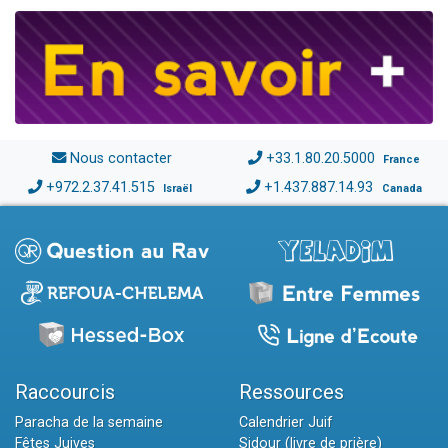
Nous contacter
+33.1.80.20.5000
France
+972.2.37.41.515
+1.437.887.14.93
Israël
Canada
Raccourcis
Ressources
Paracha de la semaine
Calendrier Juif
Fêtes Juives
Sidour (livre de prière)