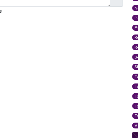
N
s
P
P
R
R
S
S
T
T
T
T
T
V