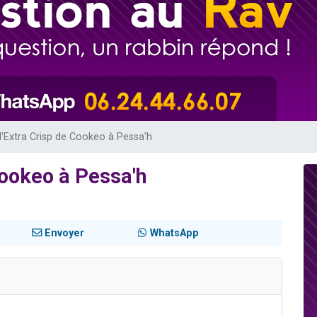
 viennent de demander une bénédiction
nnes viennent de faire un don pour Sauvez la jambe de Yohan
49 places pour étudier en groupe sur Zoom
lles musiques dans Torah-Box Music
 viennent de demander une bénédiction
r l'Extra Crisp de Cookeo à Pessa'h
 Cookeo à Pessa'h
Envoyer
WhatsApp