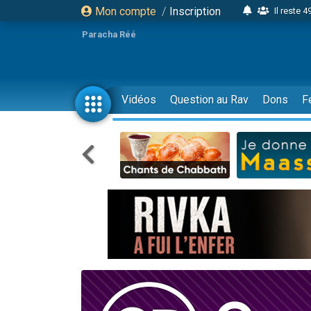
Mon compte
/
Inscription
Il reste 
16 person
Paracha Réé
2 personnes 
6 personnes 
4 personn
Vidéos
Question au Rav
Dons
F
2 personn
17 personnes
4 personnes 
Il reste 
Eva vient de
4 personnes 
3 personnes 
Odaya vient 
3 personn
2 personnes 