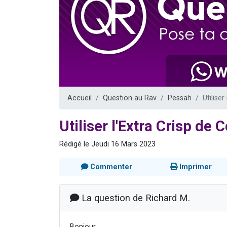
13 personnes
30 perso
Il reste 
12 nouve
29 personnes
Accueil
Question au Rav
Pessah
Utilise
Utiliser l'Extra Crisp de
Rédigé le Jeudi 16 Mars 2023
Commenter
Imprimer
La question de Richard M.
Bonjour,