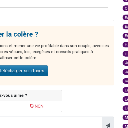
C
.
E
E
 la colère ?
E
H
ns et mener une vie profitable dans son couple, avec ses
oires vécues, lois, exégèses et conseils pratiques à
H
îtriser cette colère.
J
télécharger sur iTunes
J
K
L
z-vous aimé ?
L
NON
L
M
M