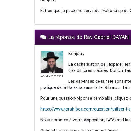
Est-ce que je peux me servir de l'Extra Crisp d
La réponse de Rav Gabriel DAYAN
Bonjour,
La cachérisation de l'appareil es
très difficiles d'accès. Donc, il 
45345 réponses
Les dépenses de la fête sont inté
pratique de la Halakha sans faille. Ritva sur Ta
Pour une question-réponse semblable, cliquez su
https://www.torah-box.com/question/utiliser-l-
Nous sommes à votre disposition, Bé’ézrat Hac
Qu’Hachem vous protège et vous bénisse.