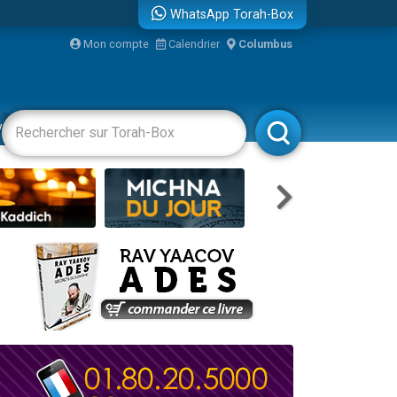
WhatsApp Torah-Box
bre
Mon compte
Calendrier
Columbus
...
vertissements
Livres
Rabbanim