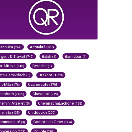
Hanouka
Actualité
(244)
(287)
rgent & Travail
Balak
Bamidbar
(747)
(1)
(1)
ar-Mitsva
Berechit
(118)
(1)
eth-Hamikdach
Brakhot
(6)
(1520)
rit-Mila
Cacheroute
(176)
(3703)
habbath
Chavouot
(2429)
(219)
hémini Atseret
Chemirat haLachone
(5)
(188)
hemita
Chiddoukh
(135)
(200)
ommunauté
Compte du Omer
(3)
(264)
onversion
Couple
(303)
(297)