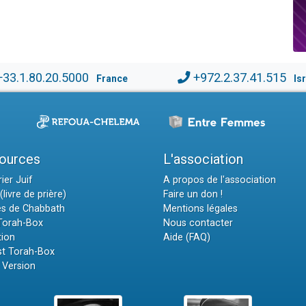
+33.1.80.20.5000
+972.2.37.41.515
France
Is
ources
L'association
ier Juif
A propos de l'association
(livre de prière)
Faire un don !
es de Chabbath
Mentions légales
 Torah-Box
Nous contacter
tion
Aide (FAQ)
t Torah-Box
 Version