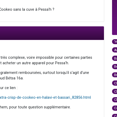
e Cookeo sans la cuve à Pessa'h ?
'
A
t très complexe, voire impossible pour certaines parties
B
faut acheter un autre appareil pour Pessa'h.
B
gralement remboursées, surtout lorsqu'il s'agit d'une
B
lmud Bétsa 16a.
C
r ce lien :
C
extra-crisp-de-cookeo-en-halavi-et-bassari_82856.html
C
hem, pour toute question supplémentaire.
C
C