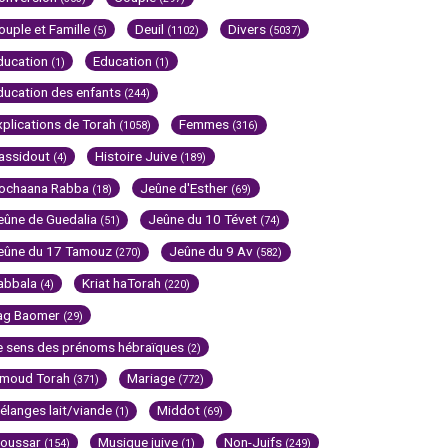
ouple et Famille
Deuil
Divers
(5)
(1102)
(5037)
ducation
Education
(1)
(1)
ducation des enfants
(244)
xplications de Torah
Femmes
(1058)
(316)
assidout
Histoire Juive
(4)
(189)
ochaana Rabba
Jeûne d'Esther
(18)
(69)
eûne de Guedalia
Jeûne du 10 Tévet
(51)
(74)
eûne du 17 Tamouz
Jeûne du 9 Av
(270)
(582)
abbala
Kriat haTorah
(4)
(220)
ag Baomer
(29)
e sens des prénoms hébraïques
(2)
imoud Torah
Mariage
(371)
(772)
élanges lait/viande
Middot
(1)
(69)
oussar
Musique juive
Non-Juifs
(154)
(1)
(249)