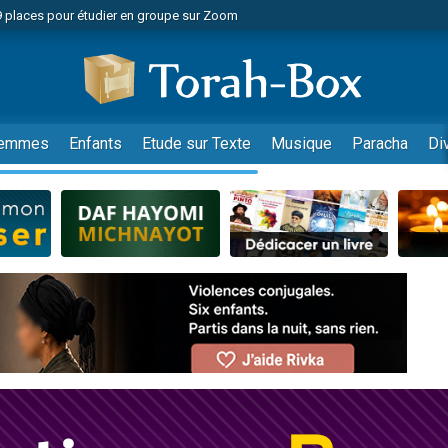
49 places pour étudier en groupe sur Zoom
nes viennent de faire un don pour Diane, 80 ans, dans un appartement insalu
viennent de nous rejoindre sur WhatsApp
viennent de nous rejoindre sur WhatsApp
es viennent de faire un don pour Reloger Rivka, 6 enfants, victime de violences
emmes
Enfants
Etude sur Texte
Musique
Paracha
Di
es viennent de faire un don pour 1 Journée de Vacances Pour les Enfants
 viennent de demander une bénédiction
viennent de nous rejoindre sur WhatsApp
49 places pour étudier en groupe sur Zoom
 donner son Maasser
viennent de nous rejoindre sur WhatsApp
viennent de nous rejoindre sur WhatsApp
de donner son Maasser
es viennent de faire un don pour 5 jours de vacances aux Orphelins
viennent de nous rejoindre sur WhatsApp