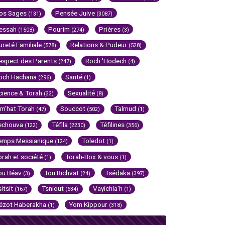
os Sages
Pensée Juive
(131)
(3087)
essah
Pourim
Prières
(1508)
(274)
(3)
ureté Familiale
Relations & Pudeur
(578)
(528)
espect des Parents
Roch 'Hodech
(247)
(4)
och Hachana
Santé
(296)
(1)
cience & Torah
Sexualité
(33)
(8)
im'hat Torah
Souccot
Talmud
(47)
(502)
(1)
echouva
Téfila
Téfilines
(122)
(2230)
(356)
emps Messianique
Toledot
(124)
(1)
orah et société
Torah-Box & vous
(1)
(1)
ou Béav
Tou Bichvat
Tsédaka
(3)
(24)
(397)
sitsit
Tsniout
Vayichla'h
(167)
(634)
(1)
ézot Haberakha
Yom Kippour
(1)
(318)