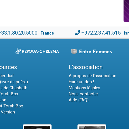
+33.1.80.20.5000
+972.2.37.41.515
France
Is
ources
L'association
ier Juif
A propos de l'association
(livre de prière)
Faire un don !
es de Chabbath
Mentions légales
 Torah-Box
Nous contacter
tion
Aide (FAQ)
t Torah-Box
 Version