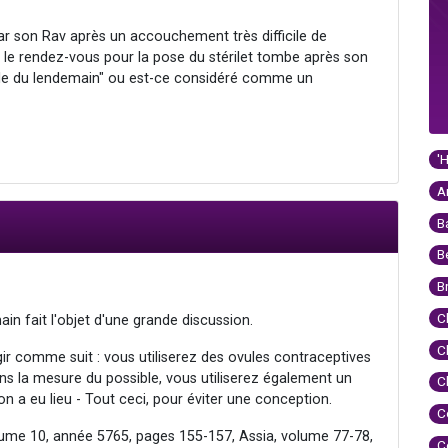
ar son Rav après un accouchement très difficile de
 le rendez-vous pour la pose du stérilet tombe après son
"pilule du lendemain" ou est-ce considéré comme un
'
A
B
B
B
C
main fait l'objet d'une grande discussion.
C
agir comme suit : vous utiliserez des ovules contraceptives
ns la mesure du possible, vous utiliserez également un
C
ion a eu lieu - Tout ceci, pour éviter une conception.
C
volume 10, année 5765, pages 155-157, Assia, volume 77-78,
C