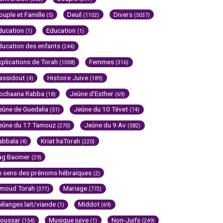
ouple et Famille
Deuil
Divers
(5)
(1102)
(5037)
ducation
Education
(1)
(1)
ducation des enfants
(244)
xplications de Torah
Femmes
(1058)
(316)
assidout
Histoire Juive
(4)
(189)
ochaana Rabba
Jeûne d'Esther
(18)
(69)
eûne de Guedalia
Jeûne du 10 Tévet
(51)
(74)
eûne du 17 Tamouz
Jeûne du 9 Av
(270)
(582)
abbala
Kriat haTorah
(4)
(220)
ag Baomer
(29)
e sens des prénoms hébraïques
(2)
imoud Torah
Mariage
(371)
(772)
élanges lait/viande
Middot
(1)
(69)
oussar
Musique juive
Non-Juifs
(154)
(1)
(249)