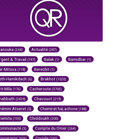
Hanouka
Actualité
(244)
(287)
rgent & Travail
Balak
Bamidbar
(747)
(1)
(1)
ar-Mitsva
Berechit
(118)
(1)
eth-Hamikdach
Brakhot
(6)
(1520)
rit-Mila
Cacheroute
(176)
(3703)
habbath
Chavouot
(2429)
(219)
hémini Atseret
Chemirat haLachone
(5)
(188)
hemita
Chiddoukh
(135)
(200)
ommunauté
Compte du Omer
(3)
(264)
onversion
Couple
(303)
(297)