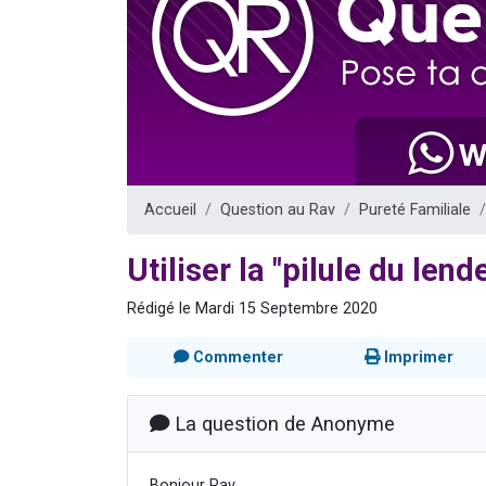
Il reste 
3 personnes 
2 personnes 
2 nouvel
6 personnes 
Accueil
Question au Rav
Pureté Familiale
Utiliser la "pilule du len
Rédigé le Mardi 15 Septembre 2020
Commenter
Imprimer
La question de Anonyme
Bonjour Rav,