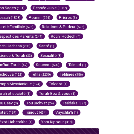
os Sages
Pensée Juive
(131)
(3087)
essah
Pourim
Prières
(1508)
(274)
(3)
ureté Familiale
Relations & Pudeur
(578)
(528)
espect des Parents
Roch 'Hodech
(247)
(4)
och Hachana
Santé
(296)
(1)
cience & Torah
Sexualité
(33)
(8)
im'hat Torah
Souccot
Talmud
(47)
(502)
(1)
echouva
Téfila
Téfilines
(122)
(2230)
(356)
emps Messianique
Toledot
(124)
(1)
orah et société
Torah-Box & vous
(1)
(1)
ou Béav
Tou Bichvat
Tsédaka
(3)
(24)
(397)
sitsit
Tsniout
Vayichla'h
(167)
(634)
(1)
ézot Haberakha
Yom Kippour
(1)
(318)