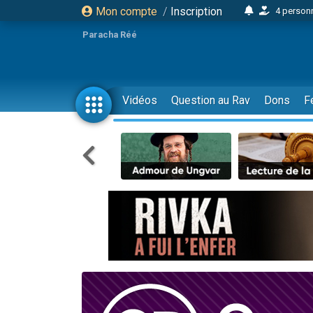
Mon compte
/
Inscription
4 personn
2 personn
Paracha Réé
17 personnes
4 personnes 
Il reste 
Vidéos
Question au Rav
Dons
F
23 person
Eva vient de
4 personnes 
3 personnes 
3 personn
Odaya vient 
2 personnes 
13 personnes
12 nouve
30 perso