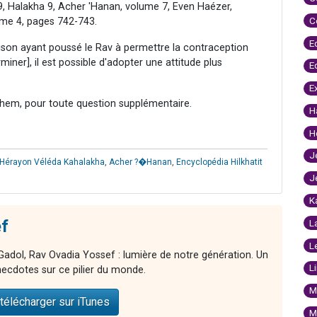
, Halakha 9, Acher 'Hanan, volume 7, Even Haézer,
C
ume 4, pages 742-743.
E
aison ayant poussé le Rav à permettre la contraception
rminer], il est possible d'adopter une attitude plus
E
E
hem, pour toute question supplémentaire.
H
H
J
 Hérayon Véléda Kahalakha
,
Acher ?�Hanan
,
Encyclopédia Hilkhatit
J
K
f
L
L
adol, Rav Ovadia Yossef : lumière de notre génération. Un
L
ecdotes sur ce pilier du monde.
M
télécharger sur iTunes
M