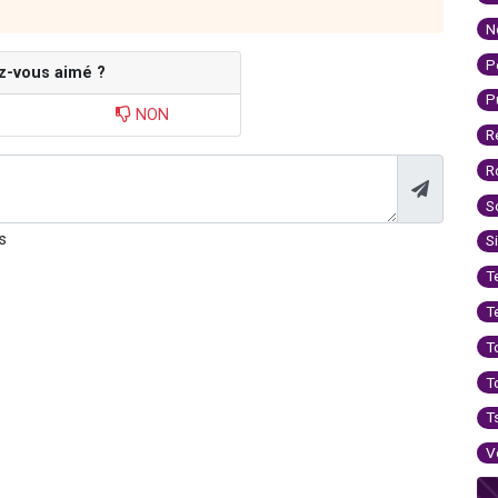
N
P
z-vous aimé ?
P
NON
R
R
S
s
S
T
T
T
T
T
V