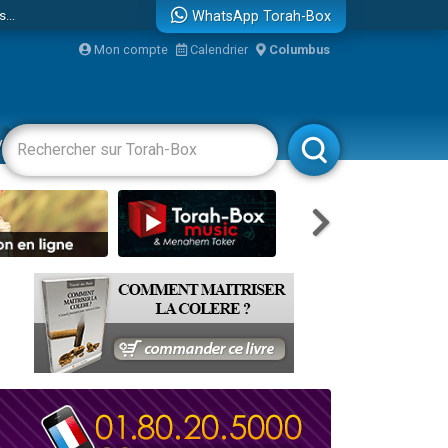
...
WhatsApp Torah-Box
Mon compte
Calendrier
Columbus
vertissements
Livres
Rabbanim
bre