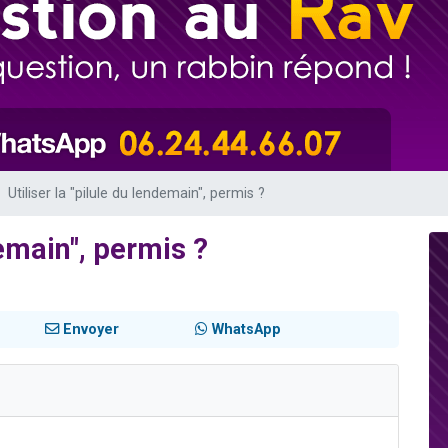
49 places pour étudier en groupe sur Zoom
viennent de nous rejoindre sur WhatsApp
viennent de nous rejoindre sur WhatsApp
les musiques dans Torah-Box Music
viennent de nous rejoindre sur WhatsApp
Utiliser la "pilule du lendemain", permis ?
demain", permis ?
Envoyer
WhatsApp