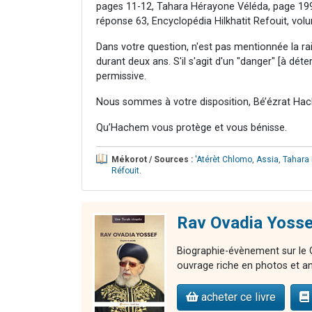
pages 11-12, Tahara Hérayone Véléda, page 199
réponse 63, Encyclopédia Hilkhatit Refouit, vol
Dans votre question, n'est pas mentionnée la r
durant deux ans. S'il s'agit d'un "danger" [à déte
permissive.
Nous sommes à votre disposition, Bé’ézrat Hac
Qu’Hachem vous protège et vous bénisse.
Mékorot / Sources :
'Atérèt Chlomo
,
Assia
,
Tahara
Réfouit
.
Rav Ovadia Yosse
Biographie-évènement sur le G
ouvrage riche en photos et an
acheter ce livre