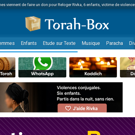
es viennent de faire un don pour Reloger Rivka, 6 enfants, victime de violences
es viennent de faire un don pour 1 Journée de Vacances Pour les Enfants
 viennent de demander une bénédiction
viennent de nous rejoindre sur WhatsApp
49 places pour étudier en groupe sur Zoom
emmes
Enfants
Etude sur Texte
Musique
Paracha
Di
nes viennent de faire un don pour Diane, 80 ans, dans un appartement insalu
 donner son Maasser
viennent de nous rejoindre sur WhatsApp
viennent de nous rejoindre sur WhatsApp
es viennent de faire un don pour 5 jours de vacances aux Orphelins
de donner son Maasser
viennent de nous rejoindre sur WhatsApp
 viennent de demander une bénédiction
lles musiques dans Torah-Box Music
nnes viennent de faire un don pour Sauvez la jambe de Yohan