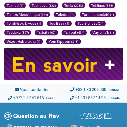
Talmud
Techouva
Téfila
Téfilines
(1)
(122)
(2230)
(356)
Temps Messianique
Toledot
Torah et société
(124)
(1)
(1)
Torah-Box & vous
Tou Béav
Tou Bichvat
(1)
(3)
(24)
Tsédaka
Tsitsit
Tsniout
Vayichla'h
(397)
(167)
(634)
(1)
Vézot Haberakha
Yom Kippour
(1)
(318)
Nous contacter
+33.1.80.20.5000
France
+972.2.37.41.515
+1.437.887.14.93
Israël
Canada