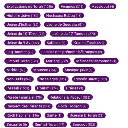
Explications de Torah
Femmes
Hassidout
(1058)
(316)
(4)
Histoire Juive
Hochaana Rabba
(189)
(18)
Jeûne d'Esther
Jeûne de Guedalia
(69)
(51)
Jeûne du 10 Tévet
Jeûne du 17 Tamouz
(74)
(270)
Jeûne du 9 Av
Kabbala
Kriat haTorah
(582)
(4)
(220)
Lag Baomer
Le sens des prénoms hébraïques
(29)
(2)
Limoud Torah
Mariage
Mélanges lait/viande
(371)
(772)
(1)
Middot
Moussar
Musique juive
(69)
(154)
(1)
Non-Juifs
Nos Sages
Pensée Juive
(249)
(131)
(3087)
Pessah
Pourim
Prières
(1508)
(274)
(3)
Pureté Familiale
Relations & Pudeur
(578)
(528)
Respect des Parents
Roch 'Hodech
(247)
(4)
Roch Hachana
Santé
Science & Torah
(296)
(1)
(33)
Sexualité
Sim'hat Torah
Souccot
(8)
(47)
(502)