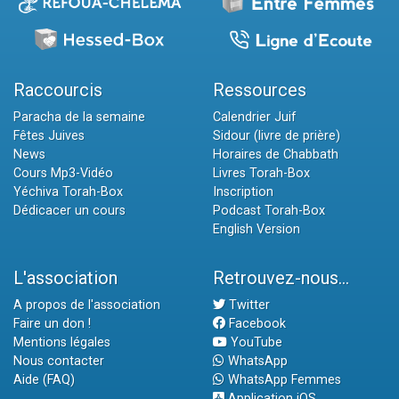
Raccourcis
Ressources
Paracha de la semaine
Calendrier Juif
Fêtes Juives
Sidour (livre de prière)
News
Horaires de Chabbath
Cours Mp3-Vidéo
Livres Torah-Box
Yéchiva Torah-Box
Inscription
Dédicacer un cours
Podcast Torah-Box
English Version
L'association
Retrouvez-nous...
A propos de l'association
Twitter
Faire un don !
Facebook
Mentions légales
YouTube
Nous contacter
WhatsApp
Aide (FAQ)
WhatsApp Femmes
Application iOS