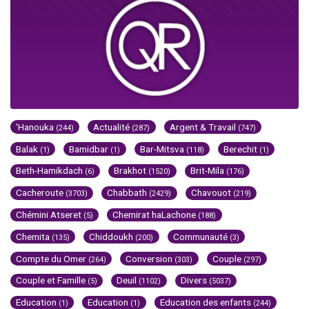
'Hanouka
Actualité
Argent & Travail
(244)
(287)
(747)
Balak
Bamidbar
Bar-Mitsva
Berechit
(1)
(1)
(118)
(1)
Beth-Hamikdach
Brakhot
Brit-Mila
(6)
(1520)
(176)
Cacheroute
Chabbath
Chavouot
(3703)
(2429)
(219)
Chémini Atseret
Chemirat haLachone
(5)
(188)
Chemita
Chiddoukh
Communauté
(135)
(200)
(3)
Compte du Omer
Conversion
Couple
(264)
(303)
(297)
Couple et Famille
Deuil
Divers
(5)
(1102)
(5037)
Education
Education
Education des enfants
(1)
(1)
(244)