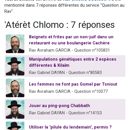
2 personnes viennent de nous rejoindre sur WhatsApp
mentionné dans 7 réponses différentes du service "Question au
Rav".
13 personnes viennent de demander une bénédiction
'Atérèt Chlomo : 7 réponses
Il reste 49 places pour étudier en groupe sur Zoom
12 nouvelles musiques dans Torah-Box Music
Beignets et frites par un non-juif dans un
2 personnes viennent de nous rejoindre sur WhatsApp
restaurant ou une boulangerie Cachère
Rav Avraham GARCIA - Question n°105831
Manipulations génétiques entre 2 espèces
différentes & Kilaïm
Rav Gabriel DAYAN - Question n°80583
Les femmes ne font pas Gomel par Tsniout
Rav Avraham GARCIA - Question n°10077
Jouer au ping-pong Chabbath
Rav Gabriel DAYAN - Question n°14153
Utiliser la "pilule du lendemain", permis ?