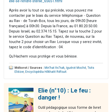
elle-se-rendre-sterile_65651.html
Après avoir lu tout ce qui précède, vous pouvez me
contacter par le biais du service téléphonique - Question
au Rav - de Torah-Box, tous les jours, de 09h30 [heure
française] à 00h30. Depuis la France, au 01.80.20.50.00.
Depuis Israël, au 02.374.15.15. Tapez sur la touche 2 pour
le service Question au Rav. Tapez, de nouveau, sur la
touche 2 pour choisir un Rav. Lorsque vous y serez invité,
tapez le code d’identification : 04.
Qu'Hachem vous protège et vous bénisse.
Mékorot / Sources :
Min'hat Its'hak
,
Iguérot Moché
,
Tsits
Eliézer
,
Encyclopédia Hilkhatit Réfouit
.
Elie (n°10) : Le feu :
danger !
Outil pédagogique sous forme de livret