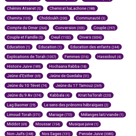
Chémini Atseret
Chemirat haLachone
(5)
(188)
Chemita
Chiddoukh
Communauté
(135)
(200)
(3)
Compte du Omer
Conversion
Couple
(264)
(303)
(297)
Couple et Famille
Deuil
Divers
(5)
(1102)
(5036)
Education
Education
Education des enfants
(1)
(1)
(244)
Explications de Torah
Femmes
Hassidout
(1057)
(316)
(4)
Histoire Juive
Hochaana Rabba
(189)
(18)
Jeûne d'Esther
Jeûne de Guedalia
(69)
(51)
Jeûne du 10 Tévet
Jeûne du 17 Tamouz
(74)
(269)
Jeûne du 9 Av
Kabbala
Kriat haTorah
(574)
(4)
(220)
Lag Baomer
Le sens des prénoms hébraïques
(29)
(2)
Limoud Torah
Mariage
Mélanges lait/viande
(371)
(772)
(1)
Middot
Moussar
Musique juive
(69)
(154)
(1)
Non-Juifs
Nos Sages
Pensée Juive
(248)
(131)
(3085)