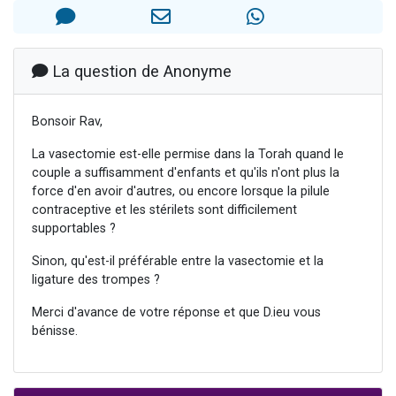
6 personnes viennent de faire un don pour 5 enfants déjà orphelins risquent de perdre leur maman
2 personnes viennent de faire un don pour Reloger Rivka, 6 enfants, victime de violences...
10 personnes viennent de demander une bénédiction
La question de Anonyme
Il reste 49 places pour étudier en groupe sur Zoom
3 personnes viennent de faire un don pour Diane, 80 ans, dans un appartement insalubre
Bonsoir Rav,
La vasectomie est-elle permise dans la Torah quand le
couple a suffisamment d'enfants et qu'ils n'ont plus la
force d'en avoir d'autres, ou encore lorsque la pilule
contraceptive et les stérilets sont difficilement
supportables ?
Sinon, qu'est-il préférable entre la vasectomie et la
ligature des trompes ?
Merci d'avance de votre réponse et que D.ieu vous
bénisse.