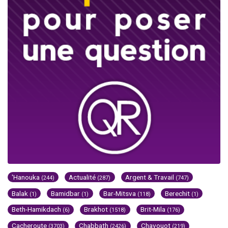
'Hanouka
Actualité
Argent & Travail
(244)
(287)
(747)
Balak
Bamidbar
Bar-Mitsva
Berechit
(1)
(1)
(118)
(1)
Beth-Hamikdach
Brakhot
Brit-Mila
(6)
(1518)
(176)
Cacheroute
Chabbath
Chavouot
(3703)
(2426)
(219)