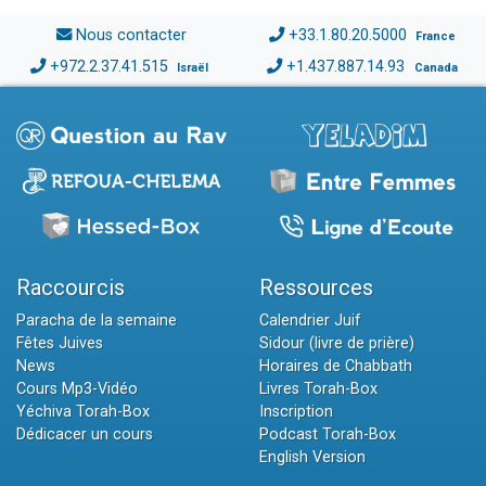
Nous contacter
+33.1.80.20.5000
France
+972.2.37.41.515
+1.437.887.14.93
Israël
Canada
Raccourcis
Ressources
Paracha de la semaine
Calendrier Juif
Fêtes Juives
Sidour (livre de prière)
News
Horaires de Chabbath
Cours Mp3-Vidéo
Livres Torah-Box
Yéchiva Torah-Box
Inscription
Dédicacer un cours
Podcast Torah-Box
English Version