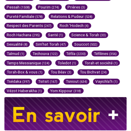
Pessah
Pourim
Prières
(1508)
(274)
(3)
Pureté Familiale
Relations & Pudeur
(578)
(528)
Respect des Parents
Roch 'Hodech
(247)
(4)
Roch Hachana
Santé
Science & Torah
(295)
(1)
(33)
Sexualité
Sim'hat Torah
Souccot
(8)
(47)
(502)
Talmud
Techouva
Téfila
Téfilines
(1)
(122)
(2230)
(356)
Temps Messianique
Toledot
Torah et société
(124)
(1)
(1)
Torah-Box & vous
Tou Béav
Tou Bichvat
(1)
(3)
(24)
Tsédaka
Tsitsit
Tsniout
Vayichla'h
(397)
(167)
(634)
(1)
Vézot Haberakha
Yom Kippour
(1)
(318)