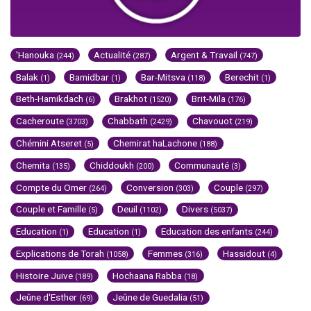
'Hanouka
Actualité
Argent & Travail
(244)
(287)
(747)
Balak
Bamidbar
Bar-Mitsva
Berechit
(1)
(1)
(118)
(1)
Beth-Hamikdach
Brakhot
Brit-Mila
(6)
(1520)
(176)
Cacheroute
Chabbath
Chavouot
(3703)
(2429)
(219)
Chémini Atseret
Chemirat haLachone
(5)
(188)
Chemita
Chiddoukh
Communauté
(135)
(200)
(3)
Compte du Omer
Conversion
Couple
(264)
(303)
(297)
Couple et Famille
Deuil
Divers
(5)
(1102)
(5037)
Education
Education
Education des enfants
(1)
(1)
(244)
Explications de Torah
Femmes
Hassidout
(1058)
(316)
(4)
Histoire Juive
Hochaana Rabba
(189)
(18)
Jeûne d'Esther
Jeûne de Guedalia
(69)
(51)