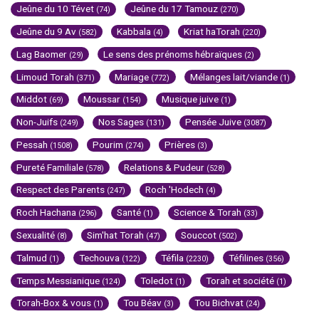
Jeûne du 10 Tévet
Jeûne du 17 Tamouz
(74)
(270)
Jeûne du 9 Av
Kabbala
Kriat haTorah
(582)
(4)
(220)
Lag Baomer
Le sens des prénoms hébraïques
(29)
(2)
Limoud Torah
Mariage
Mélanges lait/viande
(371)
(772)
(1)
Middot
Moussar
Musique juive
(69)
(154)
(1)
Non-Juifs
Nos Sages
Pensée Juive
(249)
(131)
(3087)
Pessah
Pourim
Prières
(1508)
(274)
(3)
Pureté Familiale
Relations & Pudeur
(578)
(528)
Respect des Parents
Roch 'Hodech
(247)
(4)
Roch Hachana
Santé
Science & Torah
(296)
(1)
(33)
Sexualité
Sim'hat Torah
Souccot
(8)
(47)
(502)
Talmud
Techouva
Téfila
Téfilines
(1)
(122)
(2230)
(356)
Temps Messianique
Toledot
Torah et société
(124)
(1)
(1)
Torah-Box & vous
Tou Béav
Tou Bichvat
(1)
(3)
(24)