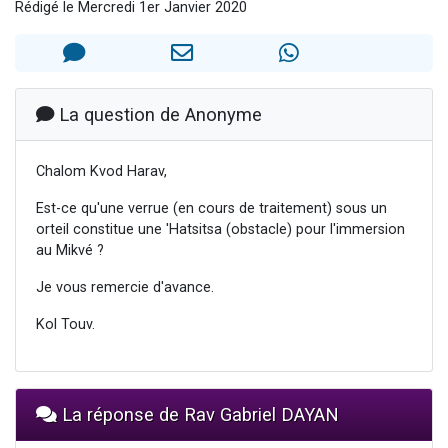
Rédigé le Mercredi 1er Janvier 2020
4 personnes viennent de nous rejoindre sur WhatsApp
3 personnes viennent de nous rejoindre sur WhatsApp
3 personnes viennent de faire un don pour 5 jours de vacances aux Orphelins
Odaya vient de donner son Maasser
La question de Anonyme
2 personnes viennent de faire un don pour Tsédaka : pauvres d'Israel
Chalom Kvod Harav,
Est-ce qu'une verrue (en cours de traitement) sous un
orteil constitue une 'Hatsitsa (obstacle) pour l'immersion
au Mikvé ?
Je vous remercie d'avance.
Kol Touv.
La réponse de Rav Gabriel DAYAN