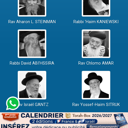
Rav Aharon L. STEINMAN
Rabbi 'Haïm KANIEWSKI
Rabbi David ABI'HSSIRA
Rav Chlomo AMAR
Rav Israël GANTZ
Rav Yossef-Haïm SITRUK