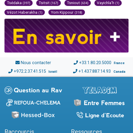
Tsédaka
Tsitsit
Tsniout
Vayichla'h
(397)
(167)
(634)
(1)
Vézot Haberakha
Yom Kippour
(1)
(318)
Nous contacter
+33.1.80.20.5000
France
+972.2.37.41.515
+1.437.887.14.93
Israël
Canada
Raccourcis
Ressources