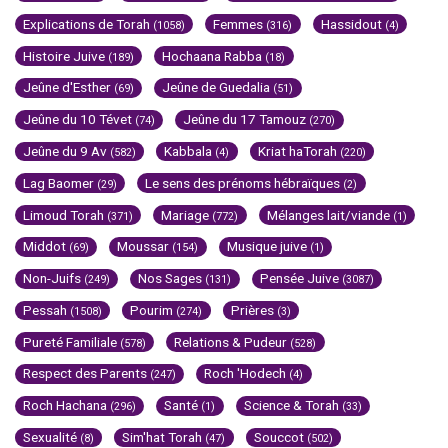
Explications de Torah
Femmes
Hassidout
(1058)
(316)
(4)
Histoire Juive
Hochaana Rabba
(189)
(18)
Jeûne d'Esther
Jeûne de Guedalia
(69)
(51)
Jeûne du 10 Tévet
Jeûne du 17 Tamouz
(74)
(270)
Jeûne du 9 Av
Kabbala
Kriat haTorah
(582)
(4)
(220)
Lag Baomer
Le sens des prénoms hébraïques
(29)
(2)
Limoud Torah
Mariage
Mélanges lait/viande
(371)
(772)
(1)
Middot
Moussar
Musique juive
(69)
(154)
(1)
Non-Juifs
Nos Sages
Pensée Juive
(249)
(131)
(3087)
Pessah
Pourim
Prières
(1508)
(274)
(3)
Pureté Familiale
Relations & Pudeur
(578)
(528)
Respect des Parents
Roch 'Hodech
(247)
(4)
Roch Hachana
Santé
Science & Torah
(296)
(1)
(33)
Sexualité
Sim'hat Torah
Souccot
(8)
(47)
(502)