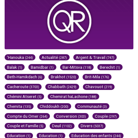
'Hanouka
Actualité
Argent & Travail
(244)
(287)
(747)
Balak
Bamidbar
Bar-Mitsva
Berechit
(1)
(1)
(118)
(1)
Beth-Hamikdach
Brakhot
Brit-Mila
(6)
(1520)
(176)
Cacheroute
Chabbath
Chavouot
(3703)
(2429)
(219)
Chémini Atseret
Chemirat haLachone
(5)
(188)
Chemita
Chiddoukh
Communauté
(135)
(200)
(3)
Compte du Omer
Conversion
Couple
(264)
(303)
(297)
Couple et Famille
Deuil
Divers
(5)
(1102)
(5037)
Education
Education
Education des enfants
(1)
(1)
(244)