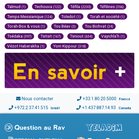
Talmud
Techouva
Téfila
Téfilines
(1)
(122)
(2230)
(356)
Temps Messianique
Toledot
Torah et société
(124)
(1)
(1)
Torah-Box & vous
Tou Béav
Tou Bichvat
(1)
(3)
(24)
Tsédaka
Tsitsit
Tsniout
Vayichla'h
(397)
(167)
(634)
(1)
Vézot Haberakha
Yom Kippour
(1)
(318)
Nous contacter
+33.1.80.20.5000
France
+972.2.37.41.515
+1.437.887.14.93
Israël
Canada