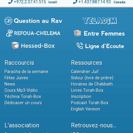
+972.2.37.41.515
+1.437.887.14.93
Israël
Canada
Raccourcis
Ressources
Paracha de la semaine
Calendrier Juif
Fêtes Juives
Sidour (livre de prière)
News
Horaires de Chabbath
Cours Mp3-Vidéo
Livres Torah-Box
Yéchiva Torah-Box
Inscription
Dédicacer un cours
Podcast Torah-Box
English Version
L'association
Retrouvez-nous...