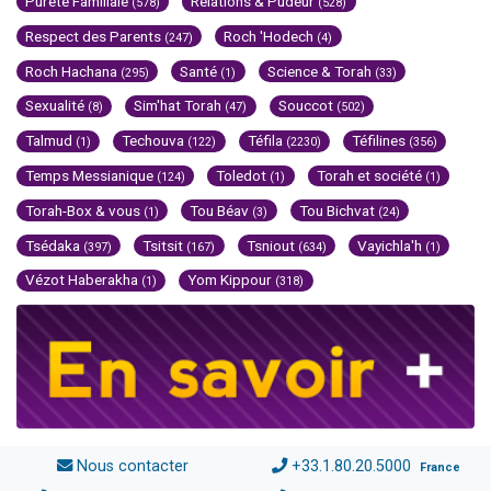
Pureté Familiale
Relations & Pudeur
(578)
(528)
Respect des Parents
Roch 'Hodech
(247)
(4)
Roch Hachana
Santé
Science & Torah
(295)
(1)
(33)
Sexualité
Sim'hat Torah
Souccot
(8)
(47)
(502)
Talmud
Techouva
Téfila
Téfilines
(1)
(122)
(2230)
(356)
Temps Messianique
Toledot
Torah et société
(124)
(1)
(1)
Torah-Box & vous
Tou Béav
Tou Bichvat
(1)
(3)
(24)
Tsédaka
Tsitsit
Tsniout
Vayichla'h
(397)
(167)
(634)
(1)
Vézot Haberakha
Yom Kippour
(1)
(318)
Nous contacter
+33.1.80.20.5000
France