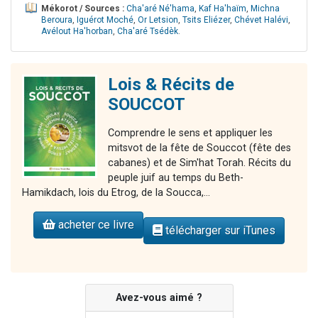
Mékorot / Sources :
Cha'aré Né'hama
,
Kaf Ha'haïm
,
Michna
Beroura
,
Iguérot Moché
,
Or Letsion
,
Tsits Eliézer
,
Chévet Halévi
,
Avélout Ha'horban
,
Cha'aré Tsédèk
.
Lois & Récits de
SOUCCOT
Comprendre le sens et appliquer les
mitsvot de la fête de Souccot (fête des
cabanes) et de Sim'hat Torah. Récits du
peuple juif au temps du Beth-
Hamikdach, lois du Etrog, de la Soucca,...
acheter ce livre
télécharger sur iTunes
Avez-vous aimé ?