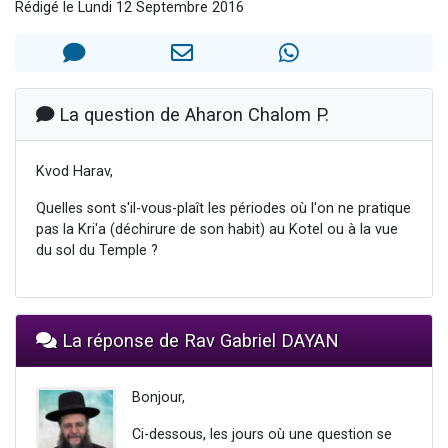
Rédigé le Lundi 12 Septembre 2016
Ariel vient de donner son Maasser
Il reste 49 places pour étudier en groupe sur Zoom
Nathaniel vient de donner son Maasser
6 personnes viennent de faire un don pour 5 enfants déjà orphelins risquent de perdre leur maman
La question de Aharon Chalom P.
3 personnes viennent de nous rejoindre sur WhatsApp
Kvod Harav,
Quelles sont s'il-vous-plaît les périodes où l'on ne pratique
pas la Kri'a (déchirure de son habit) au Kotel ou à la vue
du sol du Temple ?
La réponse de Rav Gabriel DAYAN
Bonjour,
Ci-dessous, les jours où une question se