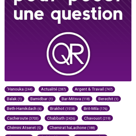
'Hanouka
Actualité
Argent & Travail
(244)
(287)
(747)
Balak
Bamidbar
Bar-Mitsva
Berechit
(1)
(1)
(118)
(1)
Beth-Hamikdach
Brakhot
Brit-Mila
(6)
(1518)
(176)
Cacheroute
Chabbath
Chavouot
(3703)
(2426)
(219)
Chémini Atseret
Chemirat haLachone
(5)
(188)