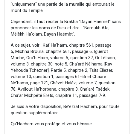
"uniquement" une partie de la muraille qui entourait le
mont du Temple.
Cependant, il faut réciter la Brakha "Dayan Haémèt" sans
prononcer les noms de D.ieu et dire : "Baroukh Ata,
Mélèkh Ha'olam, Dayan Haémèt".
A ce sujet, voir : Kaf Ha'haïm, chapitre 561, passage
5, Michna Broura, chapitre 561, passage 6, Iguerot
Moché, Ora'h Haïm, volume 5, question 37, Or Létsion,
volume 3, chapitre 30, note 5, Cha'aré Né'hama [Rav
Yéhouda Tchezner], Partie 5, chapitre 2, Tsits Eliezer,
volume 10, question 1, passages 61-65 et Chaaré
Né'hama, page 121, Chévet Halévi, volume 7, question
78, Avélout Ha’horbane, chapitre 3, Cha'aré Tsédek,
Cha'ar Michpété Erets, chapitre 11, passages 7-9.
Je suis à votre disposition, Bé’ézrat Hachem, pour toute
question supplémentaire.
Qu’Hachem vous protège et vous bénisse.