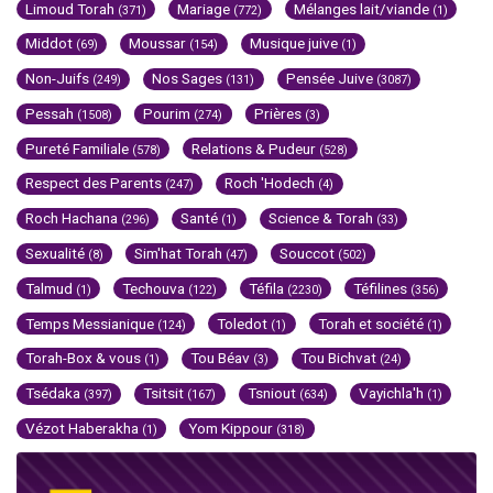
Limoud Torah
Mariage
Mélanges lait/viande
(371)
(772)
(1)
Middot
Moussar
Musique juive
(69)
(154)
(1)
Non-Juifs
Nos Sages
Pensée Juive
(249)
(131)
(3087)
Pessah
Pourim
Prières
(1508)
(274)
(3)
Pureté Familiale
Relations & Pudeur
(578)
(528)
Respect des Parents
Roch 'Hodech
(247)
(4)
Roch Hachana
Santé
Science & Torah
(296)
(1)
(33)
Sexualité
Sim'hat Torah
Souccot
(8)
(47)
(502)
Talmud
Techouva
Téfila
Téfilines
(1)
(122)
(2230)
(356)
Temps Messianique
Toledot
Torah et société
(124)
(1)
(1)
Torah-Box & vous
Tou Béav
Tou Bichvat
(1)
(3)
(24)
Tsédaka
Tsitsit
Tsniout
Vayichla'h
(397)
(167)
(634)
(1)
Vézot Haberakha
Yom Kippour
(1)
(318)