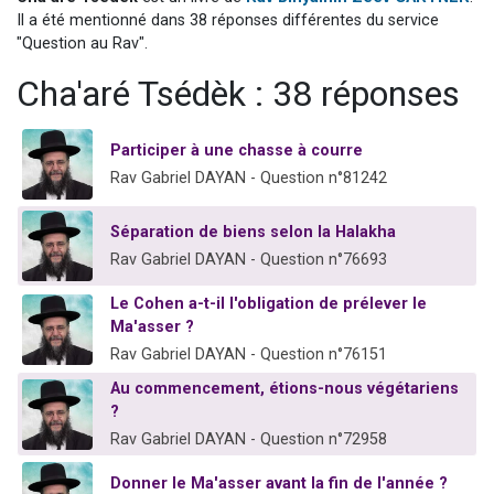
2 personnes viennent de nous rejoindre sur WhatsApp
Il a été mentionné dans 38 réponses différentes du service
"Question au Rav".
13 personnes viennent de demander une bénédiction
Cha'aré Tsédèk : 38 réponses
Il reste 49 places pour étudier en groupe sur Zoom
12 nouvelles musiques dans Torah-Box Music
Participer à une chasse à courre
2 personnes viennent de nous rejoindre sur WhatsApp
Rav Gabriel DAYAN - Question n°81242
Séparation de biens selon la Halakha
Rav Gabriel DAYAN - Question n°76693
Le Cohen a-t-il l'obligation de prélever le
Ma'asser ?
Rav Gabriel DAYAN - Question n°76151
Au commencement, étions-nous végétariens
?
Rav Gabriel DAYAN - Question n°72958
Donner le Ma'asser avant la fin de l'année ?