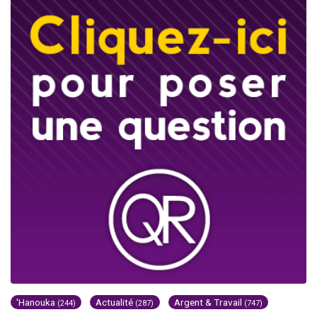
'Hanouka
Actualité
Argent & Travail
(244)
(287)
(747)