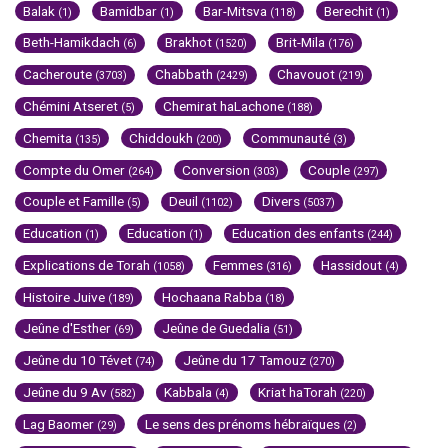
Balak
Bamidbar
Bar-Mitsva
Berechit
(1)
(1)
(118)
(1)
Beth-Hamikdach
Brakhot
Brit-Mila
(6)
(1520)
(176)
Cacheroute
Chabbath
Chavouot
(3703)
(2429)
(219)
Chémini Atseret
Chemirat haLachone
(5)
(188)
Chemita
Chiddoukh
Communauté
(135)
(200)
(3)
Compte du Omer
Conversion
Couple
(264)
(303)
(297)
Couple et Famille
Deuil
Divers
(5)
(1102)
(5037)
Education
Education
Education des enfants
(1)
(1)
(244)
Explications de Torah
Femmes
Hassidout
(1058)
(316)
(4)
Histoire Juive
Hochaana Rabba
(189)
(18)
Jeûne d'Esther
Jeûne de Guedalia
(69)
(51)
Jeûne du 10 Tévet
Jeûne du 17 Tamouz
(74)
(270)
Jeûne du 9 Av
Kabbala
Kriat haTorah
(582)
(4)
(220)
Lag Baomer
Le sens des prénoms hébraïques
(29)
(2)