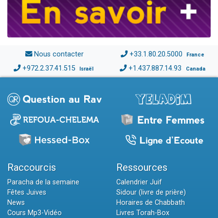
Nous contacter
+33.1.80.20.5000
France
+972.2.37.41.515
+1.437.887.14.93
Israël
Canada
Raccourcis
Ressources
Paracha de la semaine
Calendrier Juif
Fêtes Juives
Sidour (livre de prière)
News
Horaires de Chabbath
Cours Mp3-Vidéo
Livres Torah-Box