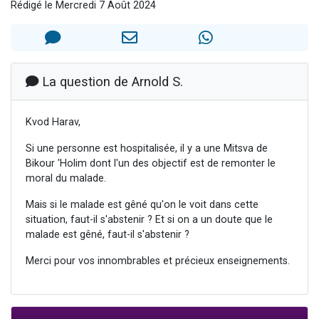
Rédigé le Mercredi 7 Août 2024
13 personnes viennent de demander une bénédiction
30 personnes viennent de faire un don pour Sauvez la jambe de Yohan
Il reste 49 places pour étudier en groupe sur Zoom
12 nouvelles musiques dans Torah-Box Music
La question de Arnold S.
29 personnes viennent de demander une bénédiction
Kvod Harav,
Si une personne est hospitalisée, il y a une Mitsva de
Bikour 'Holim dont l'un des objectif est de remonter le
moral du malade.
Mais si le malade est gêné qu'on le voit dans cette
situation, faut-il s'abstenir ? Et si on a un doute que le
malade est gêné, faut-il s'abstenir ?
Merci pour vos innombrables et précieux enseignements.