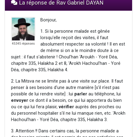
La réponse de Rav Gabriel DAYAN
Bonjour,
1. Si la personne malade est gênée
lorsqu'elle reçoit des visites, il faut
absolument respecter sa volonté ! Il en est
45345 réponses
de même si on a le moindre doute à ce
sujet : il faut s'abstenir ! Choul'han ‘Aroukh - Yoré Déa,
chapitre 335, Halakha 2 et 8, 'Arokh Hachoul'han - Yoré
Déa, chapitre 335, Halakha 4.
2. La Mitsva ne se limite pas à une visite sur place. Il faut
penser à ses besoins d'une autre manière [s'il n'est pas
possible de lui rendre visite] : lui
parler
au téléphone, lui
envoyer
ce dont il a besoin, ce qui lui apportera du bien
ou ce qui lui fera plaisir,
vérifier
auprès des proches ou
du personnel hospitalier s'il ne lui manque rien, etc. 'Arokh
Hachoul'han - Yoré Déa, chapitre 335, Halakha 3.
3. Attention !! Dans certains cas, la personne malade a