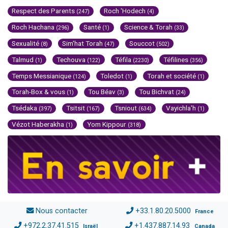
Respect des Parents
Roch 'Hodech
(247)
(4)
Roch Hachana
Santé
Science & Torah
(296)
(1)
(33)
Sexualité
Sim'hat Torah
Souccot
(8)
(47)
(502)
Talmud
Techouva
Téfila
Téfilines
(1)
(122)
(2230)
(356)
Temps Messianique
Toledot
Torah et société
(124)
(1)
(1)
Torah-Box & vous
Tou Béav
Tou Bichvat
(1)
(3)
(24)
Tsédaka
Tsitsit
Tsniout
Vayichla'h
(397)
(167)
(634)
(1)
Vézot Haberakha
Yom Kippour
(1)
(318)
Nous contacter
+33.1.80.20.5000
France
+972.2.37.41.515
+1.437.887.14.93
Israël
Canada