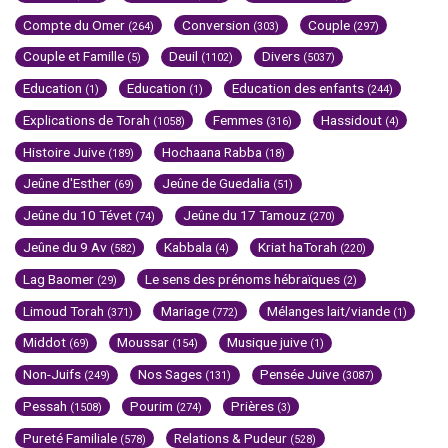
Compte du Omer
Conversion
Couple
(264)
(303)
(297)
Couple et Famille
Deuil
Divers
(5)
(1102)
(5037)
Education
Education
Education des enfants
(1)
(1)
(244)
Explications de Torah
Femmes
Hassidout
(1058)
(316)
(4)
Histoire Juive
Hochaana Rabba
(189)
(18)
Jeûne d'Esther
Jeûne de Guedalia
(69)
(51)
Jeûne du 10 Tévet
Jeûne du 17 Tamouz
(74)
(270)
Jeûne du 9 Av
Kabbala
Kriat haTorah
(582)
(4)
(220)
Lag Baomer
Le sens des prénoms hébraïques
(29)
(2)
Limoud Torah
Mariage
Mélanges lait/viande
(371)
(772)
(1)
Middot
Moussar
Musique juive
(69)
(154)
(1)
Non-Juifs
Nos Sages
Pensée Juive
(249)
(131)
(3087)
Pessah
Pourim
Prières
(1508)
(274)
(3)
Pureté Familiale
Relations & Pudeur
(578)
(528)