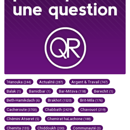
'Hanouka
Actualité
Argent & Travail
(244)
(287)
(747)
Balak
Bamidbar
Bar-Mitsva
Berechit
(1)
(1)
(118)
(1)
Beth-Hamikdach
Brakhot
Brit-Mila
(6)
(1520)
(176)
Cacheroute
Chabbath
Chavouot
(3703)
(2429)
(219)
Chémini Atseret
Chemirat haLachone
(5)
(188)
Chemita
Chiddoukh
Communauté
(135)
(200)
(3)