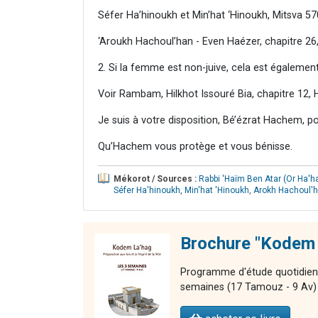
Séfer Ha’hinoukh et Min’hat ‘Hinoukh, Mitsva 57
‘Aroukh Hachoul’han - Even Haézer, chapitre 26,
2. Si la femme est non-juive, cela est également 
Voir Rambam, Hilkhot Issouré Bia, chapitre 12, 
Je suis à votre disposition, Bé’ézrat Hachem, p
Qu’Hachem vous protège et vous bénisse.
Mékorot / Sources :
Rabbi 'Haïm Ben Atar (Or Ha'h
Séfer Ha'hinoukh
,
Min'hat 'Hinoukh
,
Arokh Hachoul'
Brochure "Kodem 
Programme d'étude quotidien po
semaines (17 Tamouz - 9 Av)