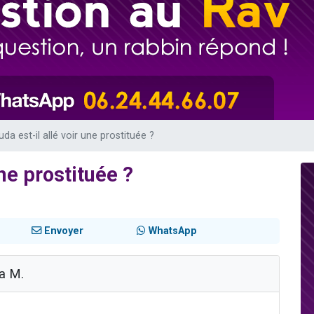
es viennent de faire un don pour 5 enfants déjà orphelins risquent de perdre
es viennent de faire un don pour Reloger Rivka, 6 enfants, victime de violences
 viennent de demander une bénédiction
49 places pour étudier en groupe sur Zoom
viennent de nous rejoindre sur WhatsApp
da est-il allé voir une prostituée ?
ne prostituée ?
Envoyer
WhatsApp
a M.