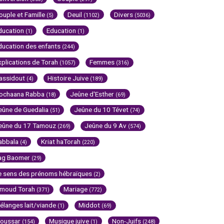
ouple et Famille
Deuil
Divers
(5)
(1102)
(5036)
ducation
Education
(1)
(1)
ducation des enfants
(244)
xplications de Torah
Femmes
(1057)
(316)
assidout
Histoire Juive
(4)
(189)
ochaana Rabba
Jeûne d'Esther
(18)
(69)
eûne de Guedalia
Jeûne du 10 Tévet
(51)
(74)
eûne du 17 Tamouz
Jeûne du 9 Av
(269)
(574)
abbala
Kriat haTorah
(4)
(220)
ag Baomer
(29)
e sens des prénoms hébraïques
(2)
imoud Torah
Mariage
(371)
(772)
élanges lait/viande
Middot
(1)
(69)
oussar
Musique juive
Non-Juifs
(154)
(1)
(248)