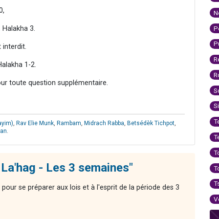
0,
N
P
 Halakha 3.
P
interdit.
R
Halakha 1-2.
R
our toute question supplémentaire.
S
S
T
ayim)
,
Rav Elie Munk
,
Rambam
,
Midrach Rabba
,
Betsédèk Tichpot
,
han
.
T
T
La'hag - Les 3 semaines"
T
T
ur se préparer aux lois et à l'esprit de la période des 3
V