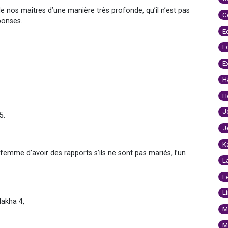
e nos maîtres d’une manière très profonde, qu’il n’est pas
C
ponses.
E
E
E
H
H
J
5.
J
K
 femme d’avoir des rapports s’ils ne sont pas mariés, l’un
L
L
L
lakha 4,
M
M