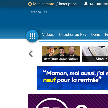
Mon compte
/
Inscription
13 personnes
Il reste 
Paracha Réé
12 nouve
30 perso
3 personnes 
Vidéos
Question au Rav
Dons
F
2 personnes 
3 personnes 
2 nouvel
8 personn
4 personn
Nouvelle émis
61 personnes
Il reste 
Ariel vient 
Nathaniel vi