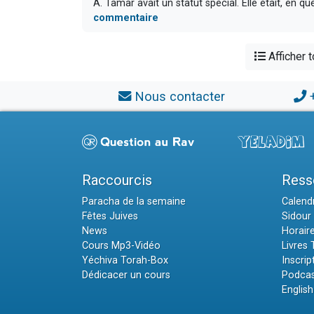
A. Tamar avait un statut spécial. Elle était, en que
commentaire
Afficher 
Nous contacter
Raccourcis
Ress
Paracha de la semaine
Calendr
Fêtes Juives
Sidour 
News
Horair
Cours Mp3-Vidéo
Livres
Yéchiva Torah-Box
Inscrip
Dédicacer un cours
Podcas
English