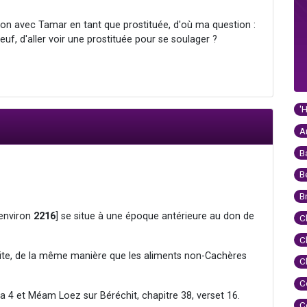
ion avec Tamar en tant que prostituée, d'où ma question :
veuf, d'aller voir une prostituée pour se soulager ?
'
A
B
B
B
[environ
2216
] se situe à une époque antérieure au don de
C
C
erdite, de la même manière que les aliments non-Cachères
C
C
a 4 et Méam Loez sur Béréchit, chapitre 38, verset 16.
C