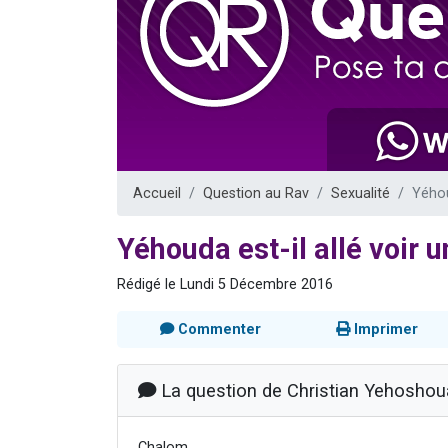
6 personn
2 personn
10 personnes
Il reste 
2 personnes 
Accueil
Question au Rav
Sexualité
Yéhou
Yéhouda est-il allé voir u
Rédigé le Lundi 5 Décembre 2016
Commenter
Imprimer
La question de Christian Yehoshou
Chalom,