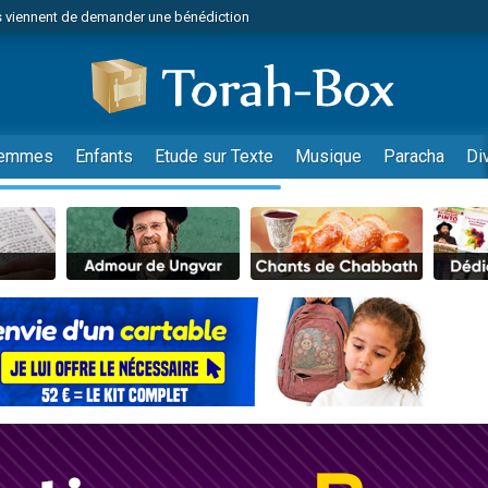
 viennent de demander une bénédiction
49 places pour étudier en groupe sur Zoom
lles musiques dans Torah-Box Music
nnes viennent de faire un don pour Sauvez la jambe de Yohan
viennent de nous rejoindre sur WhatsApp
emmes
Enfants
Etude sur Texte
Musique
Paracha
Di
viennent de nous rejoindre sur WhatsApp
viennent de nous rejoindre sur WhatsApp
les musiques dans Torah-Box Music
es viennent de faire un don pour Tsédaka : pauvres d'Israel
es viennent de faire un don pour Diane, 80 ans, dans un appartement insalub
sion radio : Visions de grandeur n°104 : Le Chabbath et le Birkat Hamazone à 
 viennent de demander une bénédiction
49 places pour étudier en groupe sur Zoom
de donner son Maasser
ent de donner son Maasser