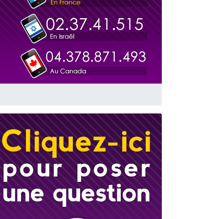
 leur maman
...