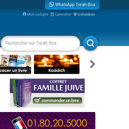
WhatsApp Torah-Box
Mon compte
Calendrier
Columbus
vertissements
Livres
Rabbanim
re
travers le temps