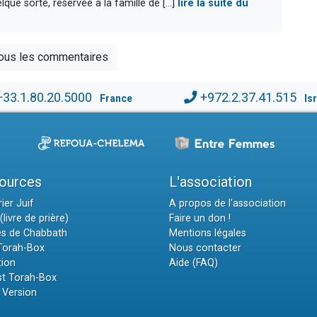
lque sorte, réservée à la famille de [...]
lire la suite du
tous les commentaires
+33.1.80.20.5000
+972.2.37.41.515
France
Is
ources
L'association
ier Juif
A propos de l'association
(livre de prière)
Faire un don !
es de Chabbath
Mentions légales
 Torah-Box
Nous contacter
tion
Aide (FAQ)
t Torah-Box
 Version