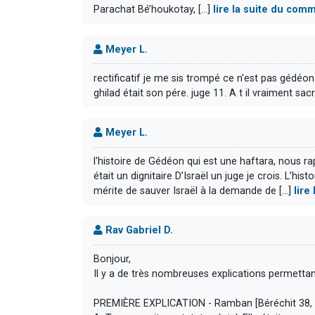
Parachat Bé’houkotay, [...]
lire la suite du com
Meyer L.
rectificatif je me sis trompé ce n'est pas gédéon m
ghilad était son pére. juge 11. A t il vraiment sacrif
Meyer L.
l'histoire de Gédéon qui est une haftara, nous ra
était un dignitaire D’Israël un juge je crois. L’his
mérite de sauver Israël à la demande de [...]
lire
Rav Gabriel D.
Bonjour,
Il y a de très nombreuses explications permettan
PREMIÈRE EXPLICATION - Ramban [Béréchit 38, v