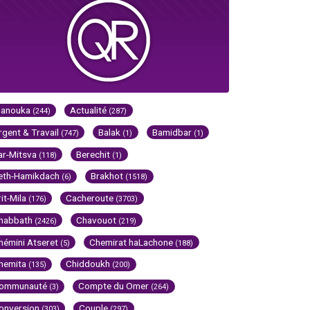
Hanouka
Actualité
(244)
(287)
rgent & Travail
Balak
Bamidbar
(747)
(1)
(1)
ar-Mitsva
Berechit
(118)
(1)
eth-Hamikdach
Brakhot
(6)
(1518)
rit-Mila
Cacheroute
(176)
(3703)
habbath
Chavouot
(2426)
(219)
hémini Atseret
Chemirat haLachone
(5)
(188)
hemita
Chiddoukh
(135)
(200)
ommunauté
Compte du Omer
(3)
(264)
onversion
Couple
(303)
(297)