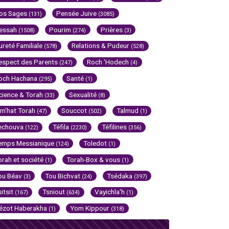
os Sages
Pensée Juive
(131)
(3085)
essah
Pourim
Prières
(1508)
(274)
(3)
ureté Familiale
Relations & Pudeur
(578)
(528)
espect des Parents
Roch 'Hodech
(247)
(4)
och Hachana
Santé
(295)
(1)
cience & Torah
Sexualité
(33)
(8)
im'hat Torah
Souccot
Talmud
(47)
(502)
(1)
echouva
Téfila
Téfilines
(122)
(2230)
(356)
emps Messianique
Toledot
(124)
(1)
orah et société
Torah-Box & vous
(1)
(1)
ou Béav
Tou Bichvat
Tsédaka
(3)
(24)
(397)
sitsit
Tsniout
Vayichla'h
(167)
(634)
(1)
ézot Haberakha
Yom Kippour
(1)
(318)