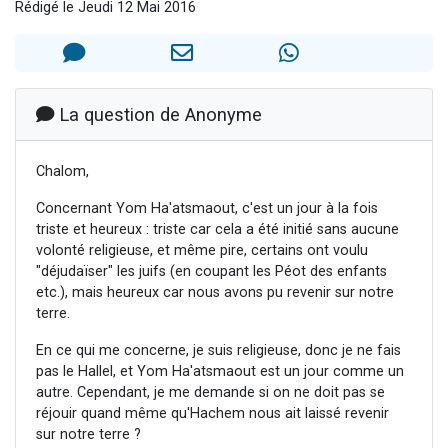
Rédigé le Jeudi 12 Mai 2016
Nouvelle émission radio : Visions de grandeur n°104 : Le Chabbath et le Birkat Hamazone à travers le temps
61 personnes viennent de demander une bénédiction
Ariel vient de donner son Maasser
Il reste 49 places pour étudier en groupe sur Zoom
La question de Anonyme
Eva vient de donner son Maasser
Chalom,
Concernant Yom Ha'atsmaout, c'est un jour à la fois
triste et heureux : triste car cela a été initié sans aucune
volonté religieuse, et même pire, certains ont voulu
"déjudaïser" les juifs (en coupant les Péot des enfants
etc.), mais heureux car nous avons pu revenir sur notre
terre.
En ce qui me concerne, je suis religieuse, donc je ne fais
pas le Hallel, et Yom Ha'atsmaout est un jour comme un
autre. Cependant, je me demande si on ne doit pas se
réjouir quand même qu'Hachem nous ait laissé revenir
sur notre terre ?