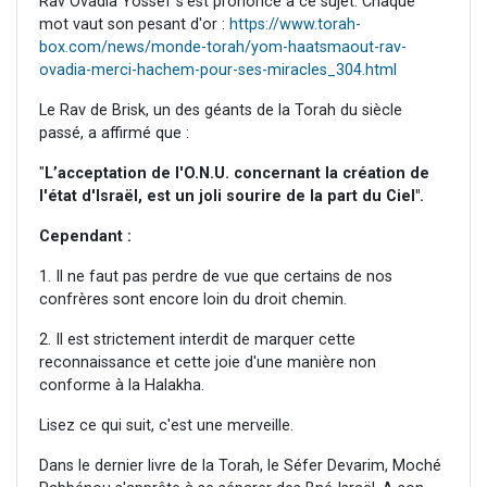
Rav Ovadia Yossef s'est prononcé à ce sujet. Chaque
mot vaut son pesant d'or :
https://www.torah-
box.com/news/monde-torah/yom-haatsmaout-rav-
ovadia-merci-hachem-pour-ses-miracles_304.html
Le Rav de Brisk, un des géants de la Torah du siècle
passé, a affirmé que :
"
L’acceptation de l'O.N.U. concernant la création de
l'état d'Israël, est un joli sourire de la part du Ciel".
Cependant :
1. Il ne faut pas perdre de vue que certains de nos
confrères sont encore loin du droit chemin.
2. Il est strictement interdit de marquer cette
reconnaissance et cette joie d'une manière non
conforme à la Halakha.
Lisez ce qui suit, c'est une merveille.
Dans le dernier livre de la Torah, le Séfer Devarim, Moché