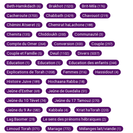
Beth-Hamikdach
Brakhot
Brit-Mila
(6)
(1520)
(176)
Cacheroute
Chabbath
Chavouot
(3703)
(2429)
(219)
Chémini Atseret
Chemirat haLachone
(5)
(188)
Chemita
Chiddoukh
Communauté
(135)
(200)
(3)
Compte du Omer
Conversion
Couple
(264)
(303)
(297)
Couple et Famille
Deuil
Divers
(5)
(1102)
(5037)
Education
Education
Education des enfants
(1)
(1)
(244)
Explications de Torah
Femmes
Hassidout
(1058)
(316)
(4)
Histoire Juive
Hochaana Rabba
(189)
(18)
Jeûne d'Esther
Jeûne de Guedalia
(69)
(51)
Jeûne du 10 Tévet
Jeûne du 17 Tamouz
(74)
(270)
Jeûne du 9 Av
Kabbala
Kriat haTorah
(582)
(4)
(220)
Lag Baomer
Le sens des prénoms hébraïques
(29)
(2)
Limoud Torah
Mariage
Mélanges lait/viande
(371)
(772)
(1)