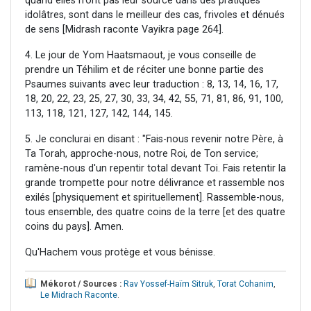
quand elles n'ont pas leur source dans des pratiques
idolâtres, sont dans le meilleur des cas, frivoles et dénués
de sens [Midrash raconte Vayikra page 264].
4. Le jour de Yom Haatsmaout, je vous conseille de
prendre un Téhilim et de réciter une bonne partie des
Psaumes suivants avec leur traduction : 8, 13, 14, 16, 17,
18, 20, 22, 23, 25, 27, 30, 33, 34, 42, 55, 71, 81, 86, 91, 100,
113, 118, 121, 127, 142, 144, 145.
5. Je conclurai en disant : "Fais-nous revenir notre Père, à
Ta Torah, approche-nous, notre Roi, de Ton service;
ramène-nous d'un repentir total devant Toi. Fais retentir la
grande trompette pour notre délivrance et rassemble nos
exilés [physiquement et spirituellement]. Rassemble-nous,
tous ensemble, des quatre coins de la terre [et des quatre
coins du pays]. Amen.
Qu'Hachem vous protège et vous bénisse.
Mékorot / Sources :
Rav Yossef-Haïm Sitruk
,
Torat Cohanim
,
Le Midrach Raconte
.