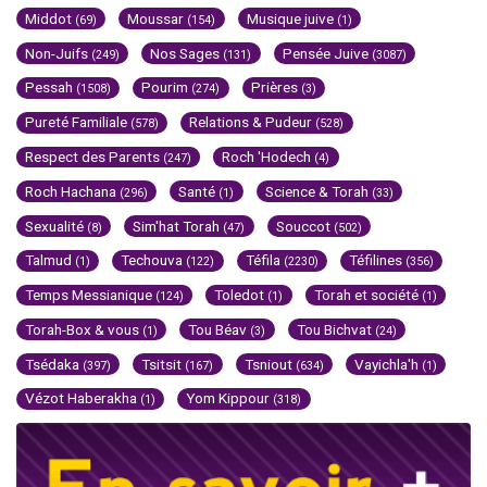
Middot
Moussar
Musique juive
(69)
(154)
(1)
Non-Juifs
Nos Sages
Pensée Juive
(249)
(131)
(3087)
Pessah
Pourim
Prières
(1508)
(274)
(3)
Pureté Familiale
Relations & Pudeur
(578)
(528)
Respect des Parents
Roch 'Hodech
(247)
(4)
Roch Hachana
Santé
Science & Torah
(296)
(1)
(33)
Sexualité
Sim'hat Torah
Souccot
(8)
(47)
(502)
Talmud
Techouva
Téfila
Téfilines
(1)
(122)
(2230)
(356)
Temps Messianique
Toledot
Torah et société
(124)
(1)
(1)
Torah-Box & vous
Tou Béav
Tou Bichvat
(1)
(3)
(24)
Tsédaka
Tsitsit
Tsniout
Vayichla'h
(397)
(167)
(634)
(1)
Vézot Haberakha
Yom Kippour
(1)
(318)