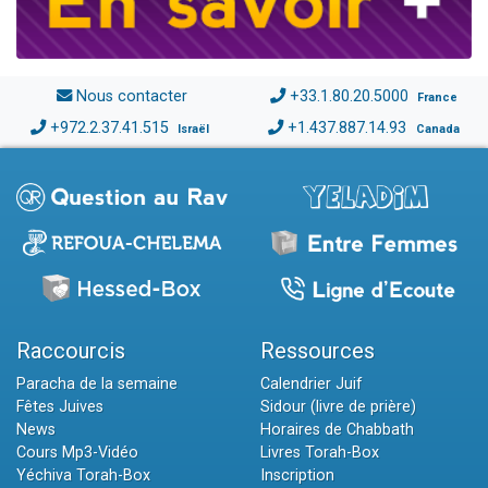
Nous contacter
+33.1.80.20.5000
France
+972.2.37.41.515
+1.437.887.14.93
Israël
Canada
Raccourcis
Ressources
Paracha de la semaine
Calendrier Juif
Fêtes Juives
Sidour (livre de prière)
News
Horaires de Chabbath
Cours Mp3-Vidéo
Livres Torah-Box
Yéchiva Torah-Box
Inscription