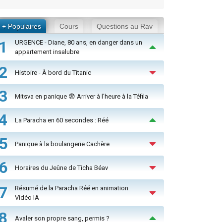
+ Populaires
Cours
Questions au Rav
1
URGENCE - Diane, 80 ans, en danger dans un
appartement insalubre
2
Histoire - À bord du Titanic
3
Mitsva en panique 😨 Arriver à l'heure à la Téfila
4
La Paracha en 60 secondes : Réé
5
Panique à la boulangerie Cachère
6
Horaires du Jeûne de Ticha Béav
7
Résumé de la Paracha Réé en animation
Vidéo IA
8
Avaler son propre sang, permis ?