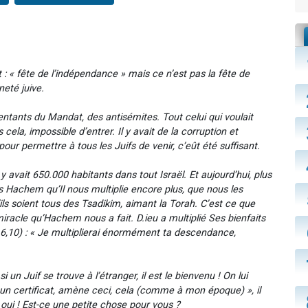
: « fête de l’indépendance » mais ce n’est pas la fête de
neté juive.
ésentants du Mandat, des antisémites. Tout celui qui voulait
s cela, impossible d’entrer. Il y avait de la corruption et
our permettre à tous les Juifs de venir, c’eût été suffisant.
y avait 650.000 habitants dans tout Israël. Et aujourd’hui, plus
ns Hachem qu’Il nous multiplie encore plus, que nous les
soient tous des Tsadikim, aimant la Torah. C’est ce que
 miracle qu’Hachem nous a fait. D.ieu a multiplié Ses bienfaits
,10) : « Je multiplierai énormément ta descendance,
 un Juif se trouve à l’étranger, il est le bienvenu ! On lui
e un certificat, amène ceci, cela (comme à mon époque) », il
 oui ! Est-ce une petite chose pour vous ?