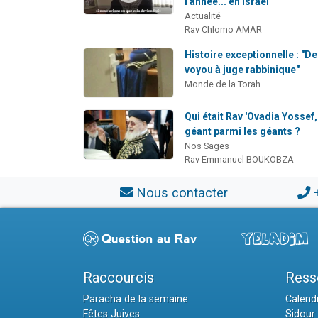
l'année... en Israël"
Actualité
Rav Chlomo AMAR
Histoire exceptionnelle : "De
voyou à juge rabbinique"
Monde de la Torah
Qui était Rav 'Ovadia Yossef,
géant parmi les géants ?
Nos Sages
Rav Emmanuel BOUKOBZA
Nous contacter
Raccourcis
Ress
Paracha de la semaine
Calendr
Fêtes Juives
Sidour 