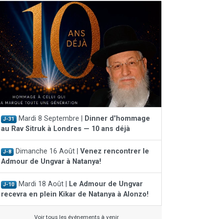
Mardi 8 Septembre |
Dinner d'hommage
J-31
au Rav Sitruk à Londres — 10 ans déjà
Dimanche 16 Août |
Venez rencontrer le
J-8
Admour de Ungvar à Natanya!
Mardi 18 Août |
Le Admour de Ungvar
J-10
recevra en plein Kikar de Natanya à Alonzo!
Voir tous les événements à venir