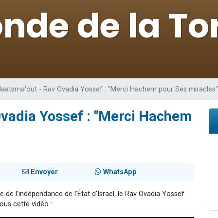
 viennent de demander une bénédiction
49 places pour étudier en groupe sur Zoom
nes viennent de faire un don pour Diane, 80 ans, dans un appartement insalu
viennent de nous rejoindre sur WhatsApp
viennent de nous rejoindre sur WhatsApp
atsma'out - Rav Ovadia Yossef : "Merci Hachem pour Ses miracles"
vadia Yossef : "Merci Hachem
Envoyer
WhatsApp
 de l'indépendance de l'État d'Israël, le Rav Ovadia Yossef
ous cette vidéo :