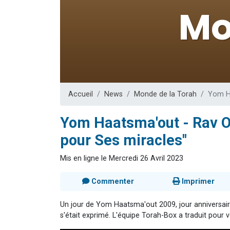
29 personnes
Il reste 
16 person
2 personnes 
6 personnes 
Accueil
News
Monde de la Torah
Yom Ha
Yom Haatsma'out - Rav O
pour Ses miracles"
Mis en ligne le Mercredi 26 Avril 2023
Commenter
Imprimer
Un jour de Yom Haatsma'out 2009, jour anniversaire
s'était exprimé. L'équipe Torah-Box a traduit pour v