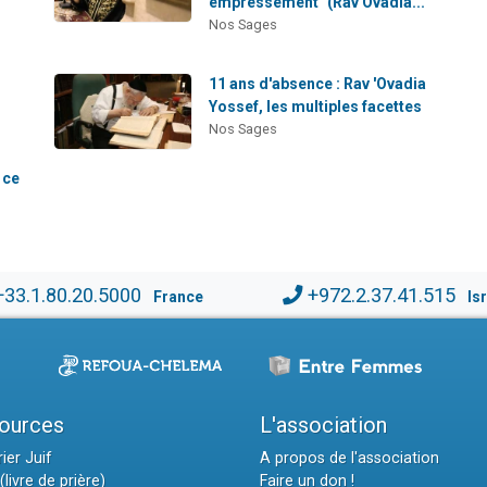
empressement" (Rav Ovadia...
Nos Sages
11 ans d'absence : Rav 'Ovadia
Yossef, les multiples facettes
Nos Sages
 ce
+33.1.80.20.5000
+972.2.37.41.515
France
Is
ources
L'association
ier Juif
A propos de l'association
(livre de prière)
Faire un don !