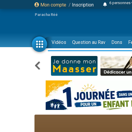
Mon compte
/
Inscription
4 personn
2 personn
Paracha Réé
17 personnes
4 personnes 
Il reste 
Vidéos
Question au Rav
Dons
F
Eva vient de
4 personnes 
3 personnes 
Odaya vient 
3 personn
2 personnes 
13 personnes
30 perso
Il reste 
12 nouve