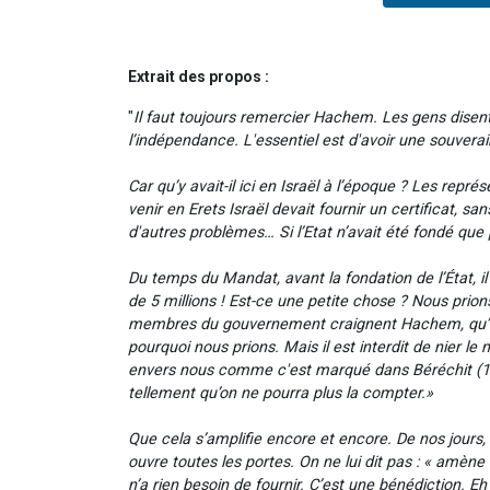
Extrait des propos :
"
Il faut toujours remercier Hachem. Les gens disent 
l’indépendance. L'essentiel est d'avoir une souverai
Car qu’y avait-il ici en Israël à l’époque ? Les repr
venir en Erets Israël devait fournir un certificat, san
d'autres problèmes… Si l’Etat n’avait été fondé que p
Du temps du Mandat, avant la fondation de l’État, il 
de 5 millions ! Est-ce une petite chose ? Nous prio
membres du gouvernement craignent Hachem, qu’ils 
pourquoi nous prions. Mais il est interdit de nier le
envers nous comme c'est marqué dans Béréchit (16
tellement qu’on ne pourra plus la compter.»
Que cela s’amplifie encore et encore. De nos jours, si
ouvre toutes les portes. On ne lui dit pas : « amèn
n’a rien besoin de fournir. C’est une bénédiction. Eh