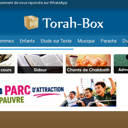
es viennent de faire un don pour Reloger Rivka, 6 enfants, victime de violences
es viennent de faire un don pour 1 Journée de Vacances Pour les Enfants
 viennent de demander une bénédiction
viennent de nous rejoindre sur WhatsApp
49 places pour étudier en groupe sur Zoom
emmes
Enfants
Etude sur Texte
Musique
Paracha
Di
 donner son Maasser
viennent de nous rejoindre sur WhatsApp
viennent de nous rejoindre sur WhatsApp
de donner son Maasser
es viennent de faire un don pour 5 jours de vacances aux Orphelins
viennent de nous rejoindre sur WhatsApp
 viennent de demander une bénédiction
nnes viennent de faire un don pour Sauvez la jambe de Yohan
49 places pour étudier en groupe sur Zoom
lles musiques dans Torah-Box Music