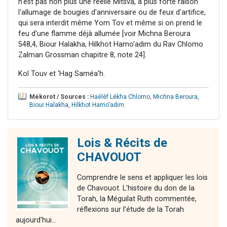
n'est pas non plus une réelle Mitsva, à plus forte raison
l'allumage de bougies d'anniversaire ou de feux d'artifice,
qui sera interdit même Yom Tov et même si on prend le
feu d'une flamme déjà allumée [voir Michna Beroura
548,4, Biour Halakha, Hilkhot Hamo'adim du Rav Chlomo
Zalman Grossman chapitre 8, note 24].
Kol Touv et 'Hag Saméa'h.
Mékorot / Sources :
Haélèf Lékha Chlomo
,
Michna Beroura
,
Biour Halakha
,
Hilkhot Hamo'adim
.
Lois & Récits de
CHAVOUOT
Comprendre le sens et appliquer les lois
de Chavouot. L'histoire du don de la
Torah, la Méguilat Ruth commentée,
réflexions sur l'étude de la Torah
aujourd'hui...