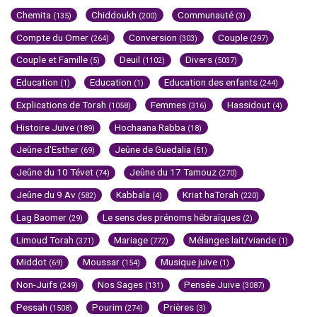
Chemita
Chiddoukh
Communauté
(135)
(200)
(3)
Compte du Omer
Conversion
Couple
(264)
(303)
(297)
Couple et Famille
Deuil
Divers
(5)
(1102)
(5037)
Education
Education
Education des enfants
(1)
(1)
(244)
Explications de Torah
Femmes
Hassidout
(1058)
(316)
(4)
Histoire Juive
Hochaana Rabba
(189)
(18)
Jeûne d'Esther
Jeûne de Guedalia
(69)
(51)
Jeûne du 10 Tévet
Jeûne du 17 Tamouz
(74)
(270)
Jeûne du 9 Av
Kabbala
Kriat haTorah
(582)
(4)
(220)
Lag Baomer
Le sens des prénoms hébraïques
(29)
(2)
Limoud Torah
Mariage
Mélanges lait/viande
(371)
(772)
(1)
Middot
Moussar
Musique juive
(69)
(154)
(1)
Non-Juifs
Nos Sages
Pensée Juive
(249)
(131)
(3087)
Pessah
Pourim
Prières
(1508)
(274)
(3)