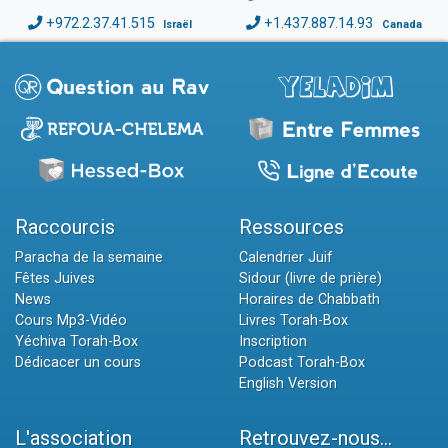
+972.2.37.41.515
+1.437.887.14.93
Israël
Canada
Raccourcis
Ressources
Paracha de la semaine
Calendrier Juif
Fêtes Juives
Sidour (livre de prière)
News
Horaires de Chabbath
Cours Mp3-Vidéo
Livres Torah-Box
Yéchiva Torah-Box
Inscription
Dédicacer un cours
Podcast Torah-Box
English Version
L'association
Retrouvez-nous...