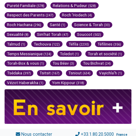
Pureté Familiale
Relations & Pudeur
(578)
(528)
Respect des Parents
Roch 'Hodech
(247)
(4)
Roch Hachana
Santé
Science & Torah
(296)
(1)
(33)
Sexualité
Sim'hat Torah
Souccot
(8)
(47)
(502)
Talmud
Techouva
Téfila
Téfilines
(1)
(122)
(2230)
(356)
Temps Messianique
Toledot
Torah et société
(124)
(1)
(1)
Torah-Box & vous
Tou Béav
Tou Bichvat
(1)
(3)
(24)
Tsédaka
Tsitsit
Tsniout
Vayichla'h
(397)
(167)
(634)
(1)
Vézot Haberakha
Yom Kippour
(1)
(318)
Nous contacter
+33.1.80.20.5000
France