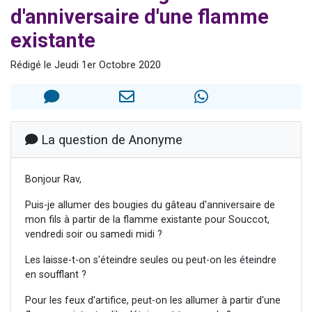
d'anniversaire d'une flamme
Nouvelle émission radio : Visions de grandeur n°104 : Le Chabbath et le Birkat Hamazone à travers le temps
61 personnes viennent de demander une bénédiction
existante
Ariel vient de donner son Maasser
Rédigé le Jeudi 1er Octobre 2020
Il reste 49 places pour étudier en groupe sur Zoom
Eva vient de donner son Maasser
La question de Anonyme
Bonjour Rav,
Puis-je allumer des bougies du gâteau d'anniversaire de
mon fils à partir de la flamme existante pour Souccot,
vendredi soir ou samedi midi ?
Les laisse-t-on s'éteindre seules ou peut-on les éteindre
en soufflant ?
Pour les feux d'artifice, peut-on les allumer à partir d'une