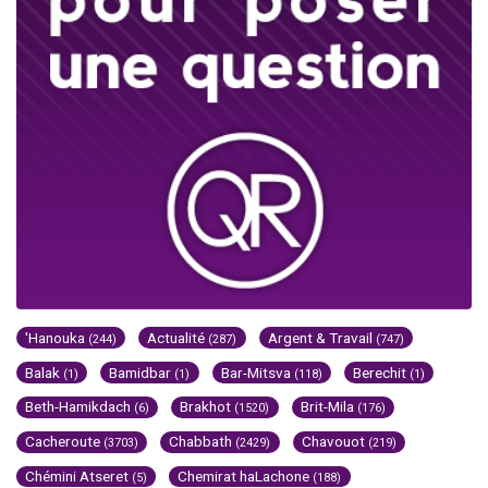
'Hanouka
Actualité
Argent & Travail
(244)
(287)
(747)
Balak
Bamidbar
Bar-Mitsva
Berechit
(1)
(1)
(118)
(1)
Beth-Hamikdach
Brakhot
Brit-Mila
(6)
(1520)
(176)
Cacheroute
Chabbath
Chavouot
(3703)
(2429)
(219)
Chémini Atseret
Chemirat haLachone
(5)
(188)