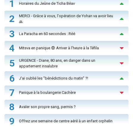
1
Horaires du Jeûne de Ticha Béav
2
MERCI - Grâce à vous, l'opération de Yohan va avoir lieu
🙏
3
La Paracha en 60 secondes : Réé
4
Mitsva en panique 😨 Arriver à l'heure à la Téfila
5
URGENCE - Diane, 80 ans, en danger dans un
appartement insalubre
6
J'ai oublié les "bénédictions du matin" ?!
7
Panique à la boulangerie Cachère
8
Avaler son propre sang, permis ?
9
Offrez une semaine de centre aéré à un enfant orphelin