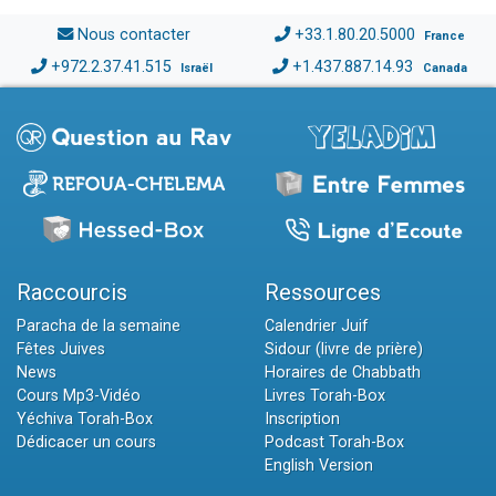
Nous contacter
+33.1.80.20.5000
France
+972.2.37.41.515
+1.437.887.14.93
Israël
Canada
Raccourcis
Ressources
Paracha de la semaine
Calendrier Juif
Fêtes Juives
Sidour (livre de prière)
News
Horaires de Chabbath
Cours Mp3-Vidéo
Livres Torah-Box
Yéchiva Torah-Box
Inscription
Dédicacer un cours
Podcast Torah-Box
English Version