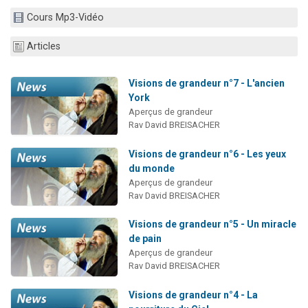
17 personnes viennent de demander une bénédiction
Cours Mp3-Vidéo
4 personnes viennent de nous rejoindre sur WhatsApp
Articles
Il reste 49 places pour étudier en groupe sur Zoom
Eva vient de donner son Maasser
Visions de grandeur n°7 - L'ancien
Eli vient de donner son Maasser
York
Aperçus de grandeur
Rav David BREISACHER
Visions de grandeur n°6 - Les yeux
du monde
Aperçus de grandeur
Rav David BREISACHER
Visions de grandeur n°5 - Un miracle
de pain
Aperçus de grandeur
Rav David BREISACHER
Visions de grandeur n°4 - La