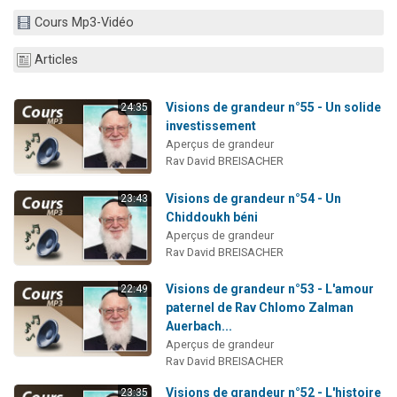
13 personnes viennent de demander une bénédiction
Cours Mp3-Vidéo
30 personnes viennent de faire un don pour Sauvez la jambe de Yohan
Articles
Il reste 49 places pour étudier en groupe sur Zoom
12 nouvelles musiques dans Torah-Box Music
Visions de grandeur n°55 - Un solide
24:35
29 personnes viennent de demander une bénédiction
investissement
Aperçus de grandeur
Rav David BREISACHER
Visions de grandeur n°54 - Un
23:43
Chiddoukh béni
Aperçus de grandeur
Rav David BREISACHER
Visions de grandeur n°53 - L'amour
22:49
paternel de Rav Chlomo Zalman
Auerbach...
Aperçus de grandeur
Rav David BREISACHER
Visions de grandeur n°52 - L'histoire
23:35