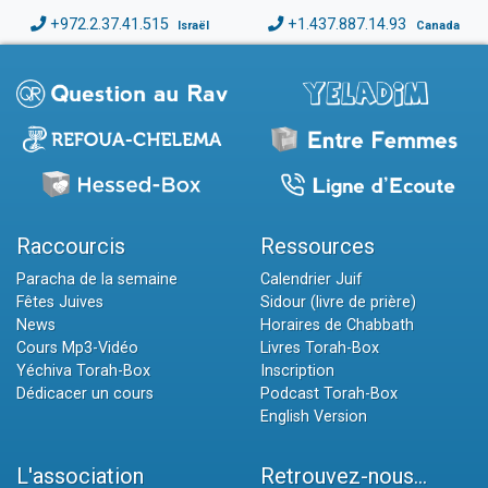
+972.2.37.41.515
+1.437.887.14.93
Israël
Canada
Raccourcis
Ressources
Paracha de la semaine
Calendrier Juif
Fêtes Juives
Sidour (livre de prière)
News
Horaires de Chabbath
Cours Mp3-Vidéo
Livres Torah-Box
Yéchiva Torah-Box
Inscription
Dédicacer un cours
Podcast Torah-Box
English Version
L'association
Retrouvez-nous...