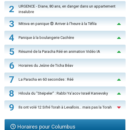
2
URGENCE - Diane, 80 ans, en danger dans un appartement
insalubre
3
Mitsva en panique 😨 Arriver à l'heure à la Téfila
4
Panique à la boulangerie Cachère
5
Résumé de la Paracha Réé en animation Vidéo IA
6
Horaires du Jeûne de Ticha Béav
7
La Paracha en 60 secondes : Réé
8
Hiloula du "Steïpeler" : Rabbi Ya’acov Israël Kanievsky
9
Ils ont volé 12 Sifré Torah à Levallois… mais pas la Torah
Horaires pour Columbus