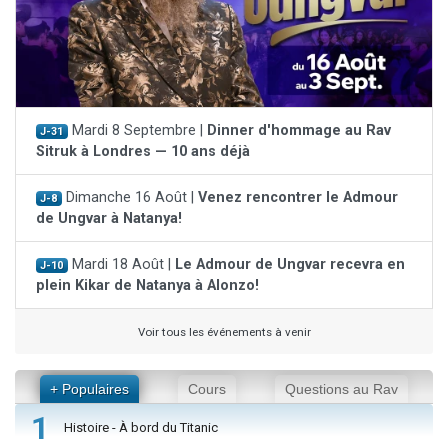
Mardi 8 Septembre |
Dinner d'hommage au Rav
J-31
Sitruk à Londres — 10 ans déjà
Dimanche 16 Août |
Venez rencontrer le Admour
J-8
de Ungvar à Natanya!
Mardi 18 Août |
Le Admour de Ungvar recevra en
J-10
plein Kikar de Natanya à Alonzo!
Voir tous les événements à venir
+ Populaires
Cours
Questions au Rav
1
Histoire - À bord du Titanic