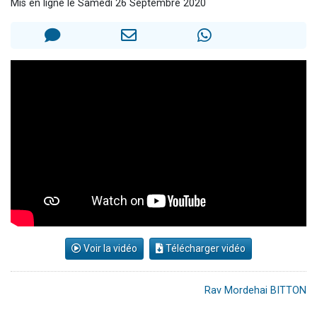
Mis en ligne le Samedi 26 Septembre 2020
3 personnes viennent de nous rejoindre sur WhatsApp
11 personnes viennent de demander une bénédiction
Il reste 49 places pour étudier en groupe sur Zoom
3 personnes viennent de faire un don pour Diane, 80 ans, dans un appartement insalubre
5 personnes viennent de faire un don pour Reloger Rivka, 6 enfants, victime de violences...
Voir la vidéo
Télécharger vidéo
Rav Mordehai BITTON