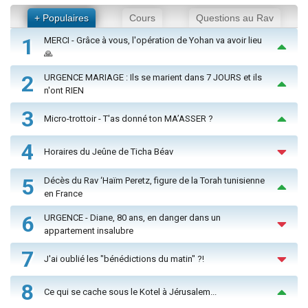
+ Populaires
Cours
Questions au Rav
1
MERCI - Grâce à vous, l'opération de Yohan va avoir lieu
🙏
2
URGENCE MARIAGE : Ils se marient dans 7 JOURS et ils
n'ont RIEN
3
Micro-trottoir - T'as donné ton MA’ASSER ?
4
Horaires du Jeûne de Ticha Béav
5
Décès du Rav ‘Haïm Peretz, figure de la Torah tunisienne
en France
6
URGENCE - Diane, 80 ans, en danger dans un
appartement insalubre
7
J'ai oublié les "bénédictions du matin" ?!
8
Ce qui se cache sous le Kotel à Jérusalem...