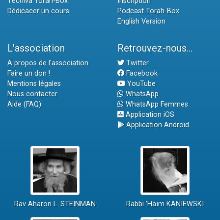
Yéchiva Torah-Box
Inscription
Dédicacer un cours
Podcast Torah-Box
English Version
L'association
Retrouvez-nous...
A propos de l'association
Twitter
Faire un don !
Facebook
Mentions légales
YouTube
Nous contacter
WhatsApp
Aide (FAQ)
WhatsApp Femmes
Application iOS
Application Android
Rav Aharon L. STEINMAN
Rabbi 'Haïm KANIEWSKI