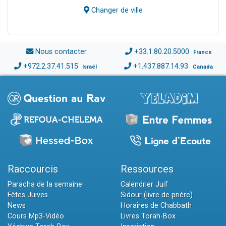
Changer de ville
Nous contacter
+33.1.80.20.5000
France
+972.2.37.41.515
+1.437.887.14.93
Israël
Canada
Raccourcis
Ressources
Paracha de la semaine
Calendrier Juif
Fêtes Juives
Sidour (livre de prière)
News
Horaires de Chabbath
Cours Mp3-Vidéo
Livres Torah-Box