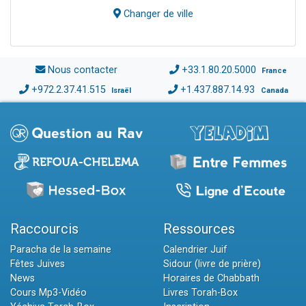
Changer de ville
Nous contacter
+33.1.80.20.5000
France
+972.2.37.41.515
+1.437.887.14.93
Israël
Canada
Raccourcis
Ressources
Paracha de la semaine
Calendrier Juif
Fêtes Juives
Sidour (livre de prière)
News
Horaires de Chabbath
Cours Mp3-Vidéo
Livres Torah-Box