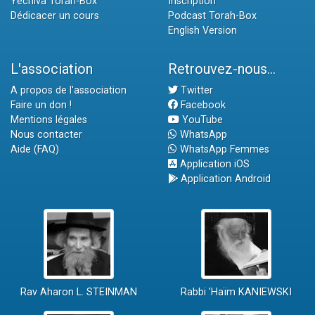
Yéchiva Torah-Box
Inscription
Dédicacer un cours
Podcast Torah-Box
English Version
L'association
Retrouvez-nous...
A propos de l'association
Twitter
Faire un don !
Facebook
Mentions légales
YouTube
Nous contacter
WhatsApp
Aide (FAQ)
WhatsApp Femmes
Application iOS
Application Android
Rav Aharon L. STEINMAN
Rabbi 'Haïm KANIEWSKI