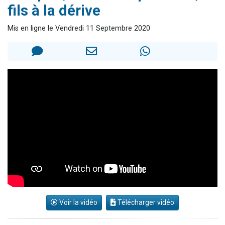
fils à la dérive
61 personnes viennent de demander une bénédiction
Il reste 49 places pour étudier en groupe sur Zoom
Mis en ligne le Vendredi 11 Septembre 2020
Ariel vient de donner son Maasser
Nathaniel vient de donner son Maasser
4 personnes viennent de nous rejoindre sur WhatsApp
Voir la vidéo
Télécharger vidéo