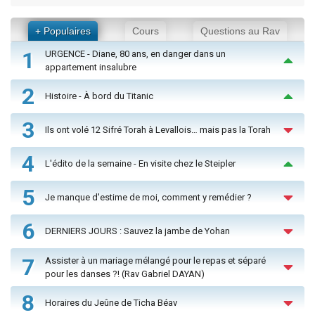
+ Populaires
Cours
Questions au Rav
1
URGENCE - Diane, 80 ans, en danger dans un
appartement insalubre
2
Histoire - À bord du Titanic
3
Ils ont volé 12 Sifré Torah à Levallois… mais pas la Torah
4
L'édito de la semaine - En visite chez le Steipler
5
Je manque d'estime de moi, comment y remédier ?
6
DERNIERS JOURS : Sauvez la jambe de Yohan
7
Assister à un mariage mélangé pour le repas et séparé
pour les danses ?! (Rav Gabriel DAYAN)
8
Horaires du Jeûne de Ticha Béav