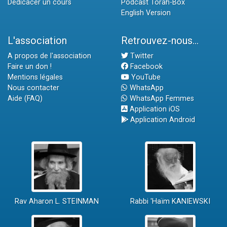
Dédicacer un cours
Podcast Torah-Box
English Version
L'association
Retrouvez-nous...
A propos de l'association
Twitter
Faire un don !
Facebook
Mentions légales
YouTube
Nous contacter
WhatsApp
Aide (FAQ)
WhatsApp Femmes
Application iOS
Application Android
Rav Aharon L. STEINMAN
Rabbi 'Haïm KANIEWSKI