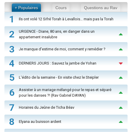
+ Populaires
Cours
Questions au Rav
1
Ils ont volé 12 Sifré Torah à Levallois… mais pas la Torah
2
URGENCE - Diane, 80 ans, en danger dans un
appartement insalubre
3
Je manque d'estime de moi, comment y remédier ?
4
DERNIERS JOURS : Sauvez la jambe de Yohan
5
L'édito de la semaine - En visite chez le Steipler
6
Assister à un mariage mélangé pour le repas et séparé
pour les danses ?! (Rav Gabriel DAYAN)
7
Horaires du Jeûne de Ticha Béav
8
Elyana au buisson ardent