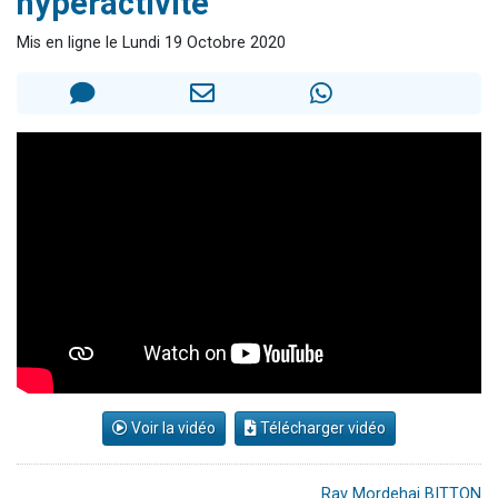
hyperactivité
Dovan vient de donner son Maasser
Mis en ligne le Lundi 19 Octobre 2020
2 personnes viennent de nous rejoindre sur WhatsApp
2 personnes viennent de nous rejoindre sur WhatsApp
Malgorzata vient de donner son Maasser
3 personnes viennent de nous rejoindre sur WhatsApp
Voir la vidéo
Télécharger vidéo
Rav Mordehai BITTON