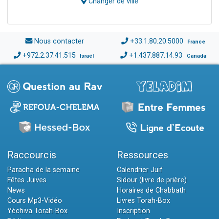
Changer de ville
Nous contacter
+33.1.80.20.5000
France
+972.2.37.41.515
+1.437.887.14.93
Israël
Canada
Raccourcis
Ressources
Paracha de la semaine
Calendrier Juif
Fêtes Juives
Sidour (livre de prière)
News
Horaires de Chabbath
Cours Mp3-Vidéo
Livres Torah-Box
Yéchiva Torah-Box
Inscription