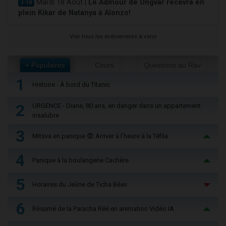
Mardi 18 Août |
Le Admour de Ungvar recevra en
J-10
plein Kikar de Natanya à Alonzo!
Voir tous les événements à venir
+ Populaires
Cours
Questions au Rav
1
Histoire - À bord du Titanic
2
URGENCE - Diane, 80 ans, en danger dans un appartement
insalubre
3
Mitsva en panique 😨 Arriver à l'heure à la Téfila
4
Panique à la boulangerie Cachère
5
Horaires du Jeûne de Ticha Béav
6
Résumé de la Paracha Réé en animation Vidéo IA