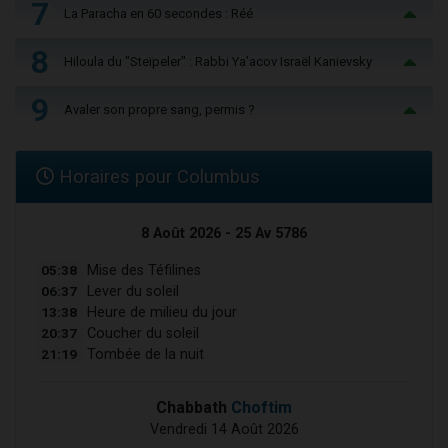
7
La Paracha en 60 secondes : Réé
8
Hiloula du "Steïpeler" : Rabbi Ya’acov Israël Kanievsky
9
Avaler son propre sang, permis ?
Horaires pour Columbus
8 Août 2026 - 25 Av 5786
05:38
Mise des Téfilines
06:37
Lever du soleil
13:38
Heure de milieu du jour
20:37
Coucher du soleil
21:19
Tombée de la nuit
Chabbath
Choftim
Vendredi 14 Août 2026