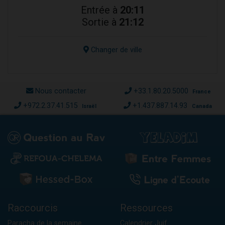
Entrée à
20:11
Sortie à
21:12
Changer de ville
Nous contacter
+33.1.80.20.5000
France
+972.2.37.41.515
+1.437.887.14.93
Israël
Canada
Raccourcis
Ressources
Paracha de la semaine
Calendrier Juif