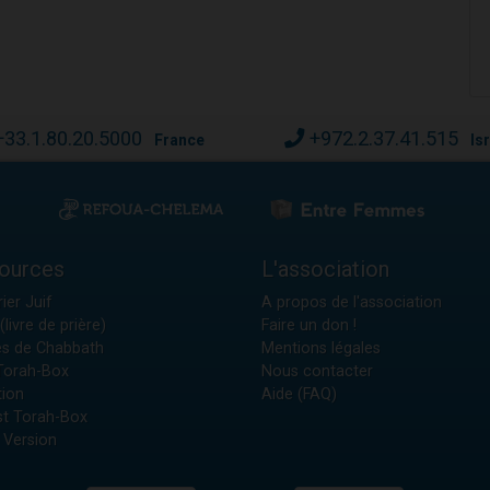
+33.1.80.20.5000
+972.2.37.41.515
France
Is
ources
L'association
ier Juif
A propos de l'association
(livre de prière)
Faire un don !
es de Chabbath
Mentions légales
 Torah-Box
Nous contacter
tion
Aide (FAQ)
t Torah-Box
 Version