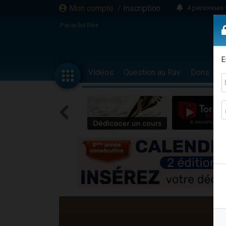
Mon compte
/
Inscription
4 personnes 
3 personnes 
Paracha Réé
Odaya vient 
3 personn
E
3 personn
Vidéos
Question au Rav
Dons
F
13 personnes
2 personnes 
30 perso
Il reste 
12 nouve
3 personnes 
2 personnes 
3 personnes 
2 nouvel
8 personn