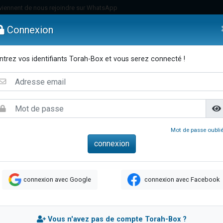
viennent de nous rejoindre sur WhatsApp
viennent de nous rejoindre sur WhatsApp
Connexion
de donner son Maasser
es viennent de faire un don pour 5 jours de vacances aux Orphelins
ntrez vos identifiants Torah-Box et vous serez connecté !
es viennent de faire un don pour Diane, 80 ans, dans un appartement insalub
emmes
Enfants
Etude sur Texte
Musique
Paracha
Di
 viennent de demander une bénédiction
viennent de nous rejoindre sur WhatsApp
nnes viennent de faire un don pour Sauvez la jambe de Yohan
49 places pour étudier en groupe sur Zoom
Mot de passe oublié
lles musiques dans Torah-Box Music
viennent de nous rejoindre sur WhatsApp
viennent de nous rejoindre sur WhatsApp
connexion avec Google
connexion avec Facebook
viennent de nous rejoindre sur WhatsApp
les musiques dans Torah-Box Music
es viennent de faire un don pour Tsédaka : pauvres d'Israel
Vous n'avez pas de compte Torah-Box ?