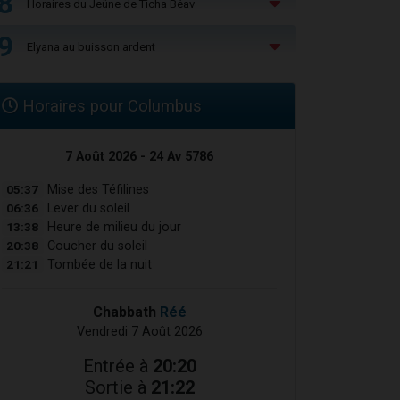
8
Horaires du Jeûne de Ticha Béav
9
Elyana au buisson ardent
Horaires pour Columbus
7 Août 2026 - 24 Av 5786
05:37
Mise des Téfilines
06:36
Lever du soleil
13:38
Heure de milieu du jour
20:38
Coucher du soleil
21:21
Tombée de la nuit
Chabbath
Réé
Vendredi 7 Août 2026
Entrée à
20:20
Sortie à
21:22