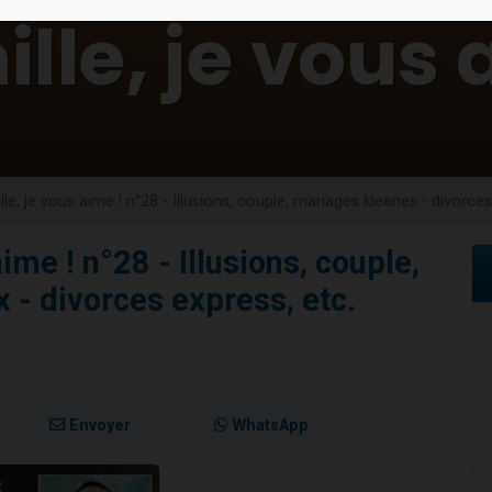
sion radio : Visions de grandeur n°104 : Le Chabbath et le Birkat Hamazone à 
 viennent de demander une bénédiction
de donner son Maasser
49 places pour étudier en groupe sur Zoom
 donner son Maasser
lle, je vous aime ! n°28 - Illusions, couple, mariages kleenex - divorces
ime ! n°28 - Illusions, couple,
 - divorces express, etc.
Envoyer
WhatsApp