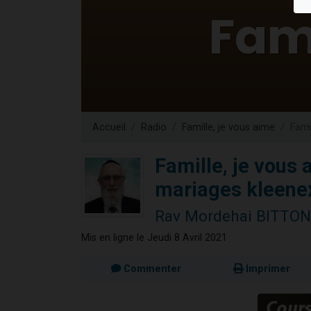
Nouvelle émis
61 personnes
Ariel vient 
Il reste 
Eva vient de
Accueil
Radio
Famille, je vous aime
Fami
Famille, je vous a
mariages kleenex
Rav Mordehai BITTON
Mis en ligne le Jeudi 8 Avril 2021
Commenter
Imprimer