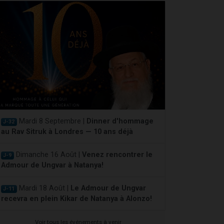
Mardi 8 Septembre |
Dinner d'hommage
J-32
au Rav Sitruk à Londres — 10 ans déjà
Dimanche 16 Août |
Venez rencontrer le
J-9
Admour de Ungvar à Natanya!
Mardi 18 Août |
Le Admour de Ungvar
J-11
recevra en plein Kikar de Natanya à Alonzo!
Voir tous les événements à venir