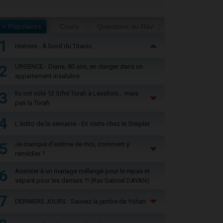
+ Populaires
Cours
Questions au Rav
1
Histoire - À bord du Titanic
2
URGENCE - Diane, 80 ans, en danger dans un
appartement insalubre
3
Ils ont volé 12 Sifré Torah à Levallois… mais
pas la Torah
4
L'édito de la semaine - En visite chez le Steipler
5
Je manque d'estime de moi, comment y
remédier ?
6
Assister à un mariage mélangé pour le repas et
séparé pour les danses ?! (Rav Gabriel DAYAN)
7
DERNIERS JOURS : Sauvez la jambe de Yohan