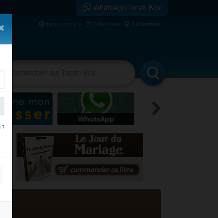
WhatsApp Torah-Box
Mon compte
Calendrier
Columbus
×
re
vertissements
Livres
Rabbanim
 ?