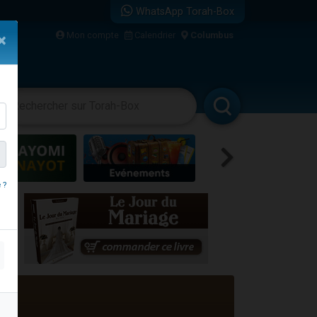
WhatsApp Torah-Box
Mon compte
Calendrier
Columbus
×
bre
vertissements
Livres
Rabbanim
 ?