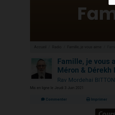
3 personnes 
2 personnes 
3 personnes 
2 nouvel
4 personn
Accueil
Radio
Famille, je vous aime
Fami
Famille, je vous 
Méron & Dérekh E
Rav Mordehai BITTON
Mis en ligne le Jeudi 3 Juin 2021
Commenter
Imprimer