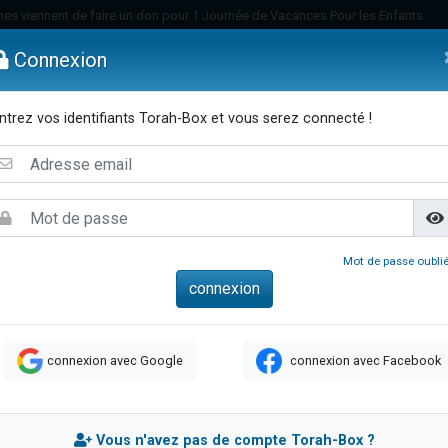
es viennent de faire un don pour 1 Journée de Vacances Pour les Enfants
 viennent de demander une bénédiction
Connexion
viennent de nous rejoindre sur WhatsApp
49 places pour étudier en groupe sur Zoom
ntrez vos identifiants Torah-Box et vous serez connecté !
nes viennent de faire un don pour Diane, 80 ans, dans un appartement insalu
emmes
Enfants
Etude sur Texte
Musique
Paracha
Di
 donner son Maasser
viennent de nous rejoindre sur WhatsApp
viennent de nous rejoindre sur WhatsApp
es viennent de faire un don pour 5 jours de vacances aux Orphelins
Mot de passe oublié
de donner son Maasser
viennent de nous rejoindre sur WhatsApp
 viennent de demander une bénédiction
connexion avec Google
connexion avec Facebook
lles musiques dans Torah-Box Music
nnes viennent de faire un don pour Sauvez la jambe de Yohan
49 places pour étudier en groupe sur Zoom
Vous n'avez pas de compte Torah-Box ?