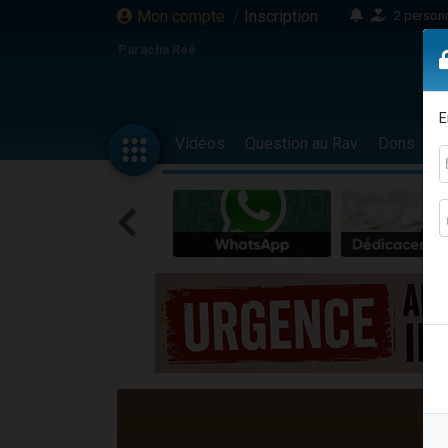
Mon compte
/
Inscription
2 personn
17 personnes
Paracha Réé
4 personnes 
Il reste 
E
23 person
Vidéos
Question au Rav
Dons
F
Eva vient de
4 personnes 
3 personnes 
3 personn
Odaya vient 
2 personnes 
13 personnes
12 nouve
30 perso
Il reste 