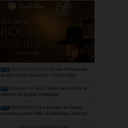
Mardi 8 Septembre |
Dinner d'hommage
J-32
au Rav Sitruk à Londres — 10 ans déjà
Dimanche 16 Août |
Venez rencontrer le
J-9
Admour de Ungvar à Natanya!
Mardi 18 Août |
Le Admour de Ungvar
J-11
recevra en plein Kikar de Natanya à Alonzo!
Voir tous les événements à venir