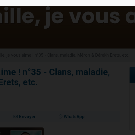
viennent de nous rejoindre sur WhatsApp
viennent de nous rejoindre sur WhatsApp
viennent de nous rejoindre sur WhatsApp
les musiques dans Torah-Box Music
es viennent de faire un don pour Reloger Rivka, 6 enfants, victime de violences
lle, je vous aime ! n°35 - Clans, maladie, Méron & Dérekh Erets, etc.
aime ! n°35 - Clans, maladie,
rets, etc.
Envoyer
WhatsApp