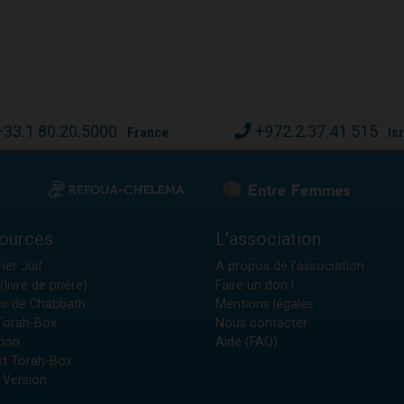
+33.1.80.20.5000
+972.2.37.41.515
France
Is
ources
L'association
ier Juif
A propos de l'association
(livre de prière)
Faire un don !
es de Chabbath
Mentions légales
 Torah-Box
Nous contacter
tion
Aide (FAQ)
t Torah-Box
 Version