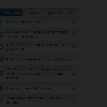
+ Populaires
Cours
Questions au Rav
1
Histoire - À bord du Titanic
2
URGENCE - Diane, 80 ans, en danger dans un
appartement insalubre
3
Ils ont volé 12 Sifré Torah à Levallois… mais
pas la Torah
4
L'édito de la semaine - En visite chez le Steipler
Assister à un mariage mélangé pour le repas
5
et séparé pour les danses ?! (Rav Gabriel
DAYAN)
6
Horaires du Jeûne de Ticha Béav
7
Je manque d'estime de moi, comment y
remédier ?