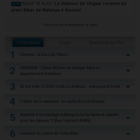
Mardi 18 Août |
Le Admour de Ungvar recevra en
J-11
plein Kikar de Natanya à Alonzo!
Voir tous les événements à venir
+ Populaires
Cours
Questions au Rav
1
Histoire - À bord du Titanic
2
URGENCE - Diane, 80 ans, en danger dans un
appartement insalubre
3
Ils ont volé 12 Sifré Torah à Levallois… mais pas la Torah
4
L'édito de la semaine - En visite chez le Steipler
5
Assister à un mariage mélangé pour le repas et séparé
pour les danses ?! (Rav Gabriel DAYAN)
6
Horaires du Jeûne de Ticha Béav