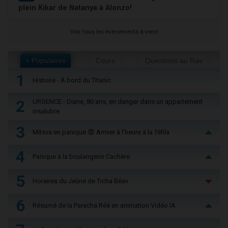
plein Kikar de Natanya à Alonzo!
Voir tous les événements à venir
+ Populaires
Cours
Questions au Rav
1
Histoire - À bord du Titanic
2
URGENCE - Diane, 80 ans, en danger dans un appartement
insalubre
3
Mitsva en panique 😨 Arriver à l'heure à la Téfila
4
Panique à la boulangerie Cachère
5
Horaires du Jeûne de Ticha Béav
6
Résumé de la Paracha Réé en animation Vidéo IA