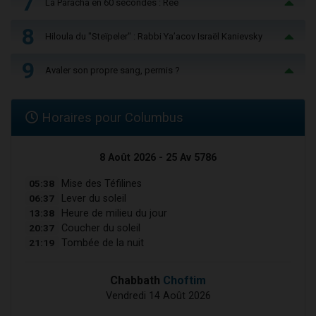
7
La Paracha en 60 secondes : Réé
8
Hiloula du "Steïpeler" : Rabbi Ya’acov Israël Kanievsky
9
Avaler son propre sang, permis ?
Horaires pour Columbus
8 Août 2026 - 25 Av 5786
05:38
Mise des Téfilines
06:37
Lever du soleil
13:38
Heure de milieu du jour
20:37
Coucher du soleil
21:19
Tombée de la nuit
Chabbath
Choftim
Vendredi 14 Août 2026