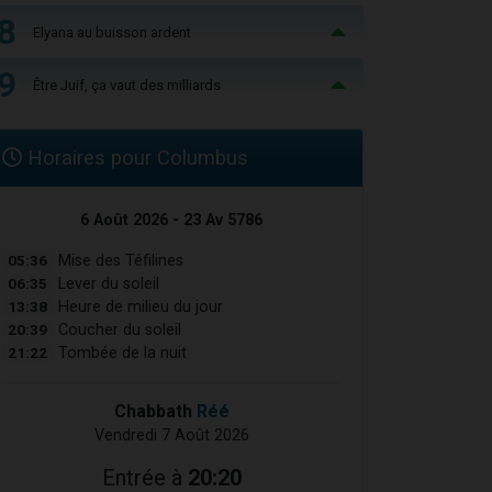
8
Elyana au buisson ardent
9
Être Juif, ça vaut des milliards
Horaires pour Columbus
6 Août 2026 - 23 Av 5786
05:36
Mise des Téfilines
06:35
Lever du soleil
13:38
Heure de milieu du jour
20:39
Coucher du soleil
21:22
Tombée de la nuit
Chabbath
Réé
Vendredi 7 Août 2026
Entrée à
20:20