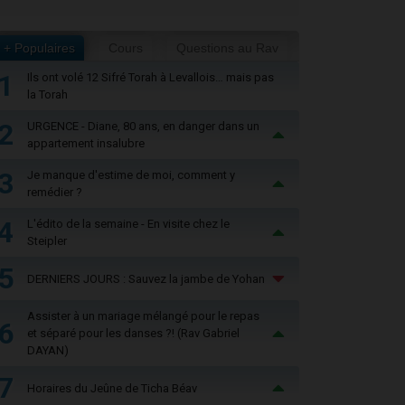
+ Populaires
Cours
Questions au Rav
1
Ils ont volé 12 Sifré Torah à Levallois… mais pas
la Torah
2
URGENCE - Diane, 80 ans, en danger dans un
appartement insalubre
3
Je manque d'estime de moi, comment y
remédier ?
4
L'édito de la semaine - En visite chez le
Steipler
5
DERNIERS JOURS : Sauvez la jambe de Yohan
Assister à un mariage mélangé pour le repas
6
et séparé pour les danses ?! (Rav Gabriel
DAYAN)
7
Horaires du Jeûne de Ticha Béav