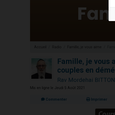
6 personn
2 personn
10 personnes
Il reste 
2 personnes 
Accueil
Radio
Famille, je vous aime
Fami
Famille, je vous a
couples en dém
Rav Mordehai BITTON
Mis en ligne le Jeudi 5 Août 2021
Commenter
Imprimer