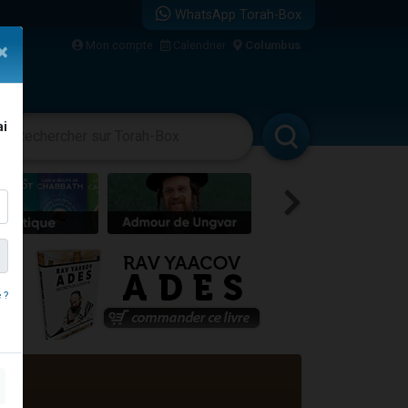
WhatsApp Torah-Box
Mon compte
Calendrier
Columbus
×
ai
racha
Divertissements
Livres
Rabbanim
re
travers le temps
 ?