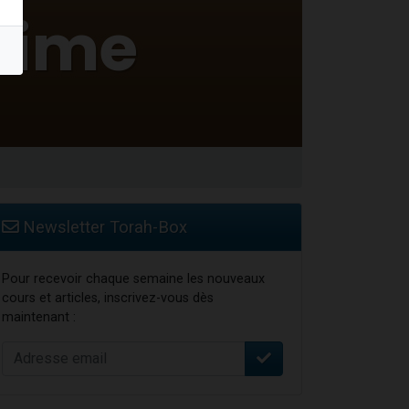
 leur maman
...
Newsletter Torah-Box
Pour recevoir chaque semaine les nouveaux
cours et articles, inscrivez-vous dès
maintenant :