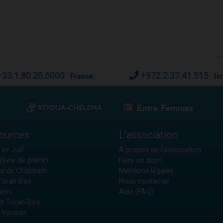
+33.1.80.20.5000
+972.2.37.41.515
France
Is
ources
L'association
ier Juif
A propos de l'association
(livre de prière)
Faire un don !
es de Chabbath
Mentions légales
 Torah-Box
Nous contacter
tion
Aide (FAQ)
t Torah-Box
 Version