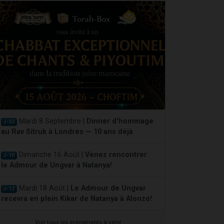
Mardi 8 Septembre |
Dinner d'hommage
J-33
au Rav Sitruk à Londres — 10 ans déjà
Dimanche 16 Août |
Venez rencontrer
J-10
le Admour de Ungvar à Natanya!
Mardi 18 Août |
Le Admour de Ungvar
J-12
recevra en plein Kikar de Natanya à Alonzo!
Voir tous les événements à venir