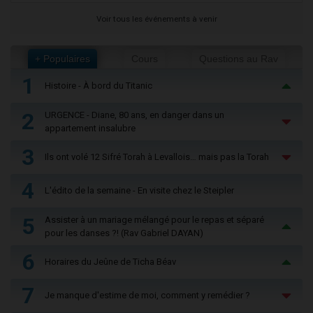
Voir tous les événements à venir
+ Populaires
Cours
Questions au Rav
1
Histoire - À bord du Titanic
2
URGENCE - Diane, 80 ans, en danger dans un
appartement insalubre
3
Ils ont volé 12 Sifré Torah à Levallois… mais pas la Torah
4
L'édito de la semaine - En visite chez le Steipler
5
Assister à un mariage mélangé pour le repas et séparé
pour les danses ?! (Rav Gabriel DAYAN)
6
Horaires du Jeûne de Ticha Béav
7
Je manque d'estime de moi, comment y remédier ?