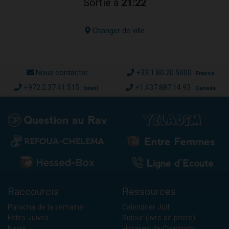
Sortie à
21:22
Changer de ville
Nous contacter
+33.1.80.20.5000
France
+972.2.37.41.515
+1.437.887.14.93
Israël
Canada
Raccourcis
Ressources
Paracha de la semaine
Calendrier Juif
Fêtes Juives
Sidour (livre de prière)
News
Horaires de Chabbath