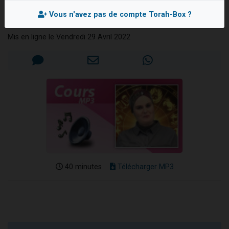
envie de fraises...
Il reste 49 places pour étudier en groupe sur Zoom
Vous n'avez pas de compte Torah-Box ?
Elyssia BOUKOBZA
Eva vient de donner son Maasser
Mis en ligne le Vendredi 29 Avril 2022
4 personnes viennent de nous rejoindre sur WhatsApp
3 personnes viennent de nous rejoindre sur WhatsApp
3 personnes viennent de faire un don pour Événements Torah-Box
40 minutes
Télécharger MP3