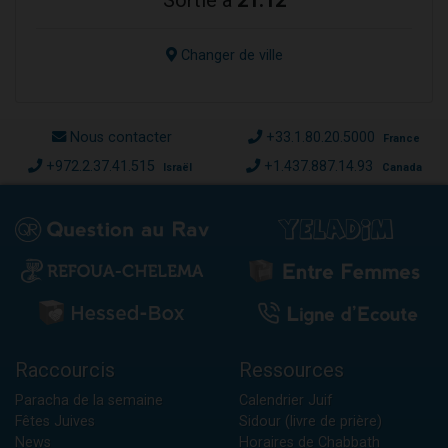
Changer de ville
Nous contacter
+33.1.80.20.5000
France
+972.2.37.41.515
+1.437.887.14.93
Israël
Canada
Raccourcis
Ressources
Paracha de la semaine
Calendrier Juif
Fêtes Juives
Sidour (livre de prière)
News
Horaires de Chabbath