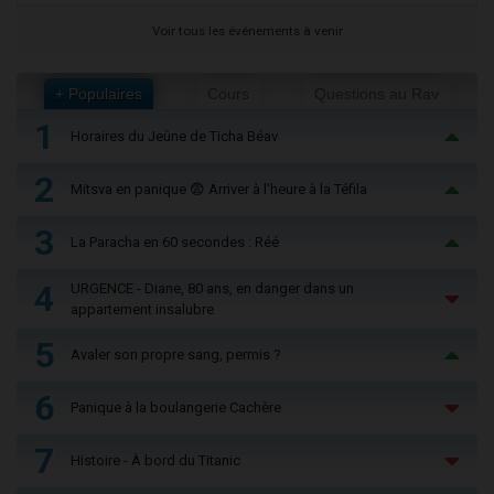
Voir tous les événements à venir
+ Populaires
Cours
Questions au Rav
1
Horaires du Jeûne de Ticha Béav
2
Mitsva en panique 😨 Arriver à l'heure à la Téfila
3
La Paracha en 60 secondes : Réé
4
URGENCE - Diane, 80 ans, en danger dans un
appartement insalubre
5
Avaler son propre sang, permis ?
6
Panique à la boulangerie Cachère
7
Histoire - À bord du Titanic