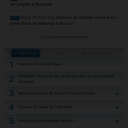
de Ungvar à Natanya!
Mardi 18 Août |
Le Admour de Ungvar recevra en
J-11
plein Kikar de Natanya à Alonzo!
Voir tous les événements à venir
+ Populaires
Cours
Questions au Rav
1
Histoire - À bord du Titanic
2
URGENCE - Diane, 80 ans, en danger dans un appartement
insalubre
3
Mitsva en panique 😨 Arriver à l'heure à la Téfila
4
Horaires du Jeûne de Ticha Béav
5
Panique à la boulangerie Cachère