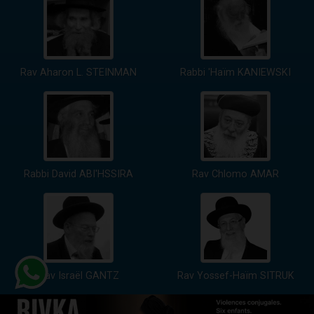
Rav Aharon L. STEINMAN
Rabbi 'Haïm KANIEWSKI
Rabbi David ABI'HSSIRA
Rav Chlomo AMAR
Rav Israël GANTZ
Rav Yossef-Haïm SITRUK