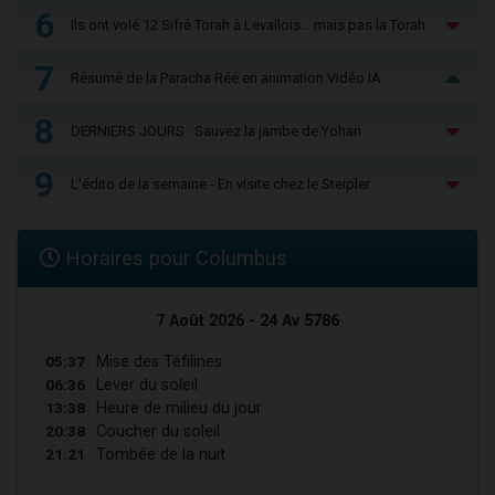
6
Ils ont volé 12 Sifré Torah à Levallois… mais pas la Torah
7
Résumé de la Paracha Réé en animation Vidéo IA
8
DERNIERS JOURS : Sauvez la jambe de Yohan
9
L'édito de la semaine - En visite chez le Steipler
Horaires pour Columbus
7 Août 2026 - 24 Av 5786
05:37
Mise des Téfilines
06:36
Lever du soleil
13:38
Heure de milieu du jour
20:38
Coucher du soleil
21:21
Tombée de la nuit