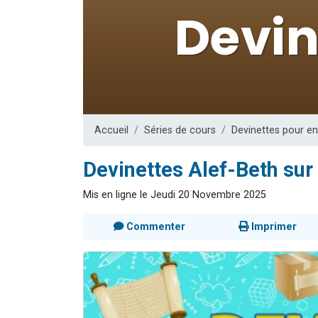
3 personnes 
2 nouvel
8 personn
Nouvelle émis
4 personnes 
Accueil
Séries de cours
Devinettes pour e
Devinettes Alef-Beth sur 
Mis en ligne le Jeudi 20 Novembre 2025
Commenter
Imprimer