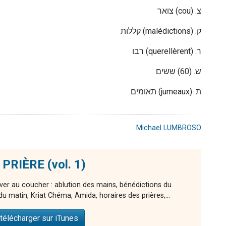
צואר
(cou) .
צ
קללות
(malédiction
s
) .
ק
רבו
(querellèrent) .
ר
ש. (60) ששים
תאומים (jumeaux) .ת
Michael LUMBROSO
 PRIÈRE (vol. 1)
ver au coucher : ablution des mains, bénédictions du
e du matin, Kriat Chéma, Amida, horaires des prières,...
télécharger sur iTunes