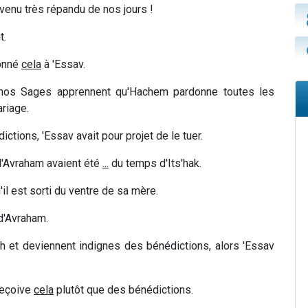
enu très répandu de nos jours !
t.
donné
cela
à 'Essav.
 nos Sages apprennent qu'Hachem pardonne toutes les
ariage.
ictions, 'Essav avait pour projet de le tuer.
 d'Avraham avaient été
...
du temps d'Its'hak.
il est sorti du ventre de sa mère.
 d'Avraham.
rah et deviennent indignes des bénédictions, alors 'Essav
 reçoive
cela
plutôt que des bénédictions.