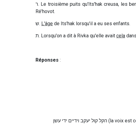
ר
. Le troisième puits qu'Its'hak creusa, les 
Ré'hovot.
ש
.
L'âge
de Its'hak lorsqu'il a eu ses enfants.
ת
. Lorsqu'on a dit à Rivka qu'elle avait
cela
dans 
Réponses
:
הקל קול יעקב וידיים ידי עשן
(la voix est 