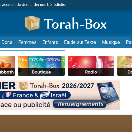
 viennent de demander une bénédiction
49 places pour étudier en groupe sur Zoom
nes viennent de faire un don pour Diane, 80 ans, dans un appartement insalu
 donner son Maasser
viennent de nous rejoindre sur WhatsApp
Dons
Femmes
Enfants
Etude sur Texte
Musique
Pa
viennent de nous rejoindre sur WhatsApp
de donner son Maasser
es viennent de faire un don pour 5 jours de vacances aux Orphelins
viennent de nous rejoindre sur WhatsApp
 viennent de demander une bénédiction
49 places pour étudier en groupe sur Zoom
nnes viennent de faire un don pour Sauvez la jambe de Yohan
lles musiques dans Torah-Box Music
viennent de nous rejoindre sur WhatsApp
viennent de nous rejoindre sur WhatsApp