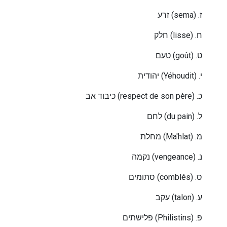
זרע
(sema) .
ז
חלק
(lisse) .
ח
טעם
(goût) .
ט
יהודית
(Yéhoudit) .
י
כיבוד אב
(respect de son père) .
כ
לחם
(du pain) .
ל
מחלת
(Ma'hlat) .
מ
נקמה
(vengeance) .
נ
סתומים
(comblés) .
ס
עקב
(talon) .
ע
פלישתים
(Philistins) .
פ