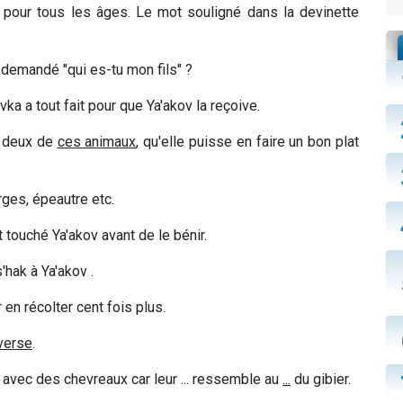
s pour tous les âges. Le mot souligné dans la devinette
 demandé "qui es-tu mon fils" ?
vka a tout fait pour que Ya'akov la reçoive.
er deux de
ces animaux
, qu'elle puisse en faire un bon plat
ges, épeautre etc.
 touché Ya'akov avant de le bénir.
'hak à Ya'akov .
ar en récolter cent fois plus.
nverse
.
ak avec des chevreaux car leur
...
ressemble au
...
du gibier.