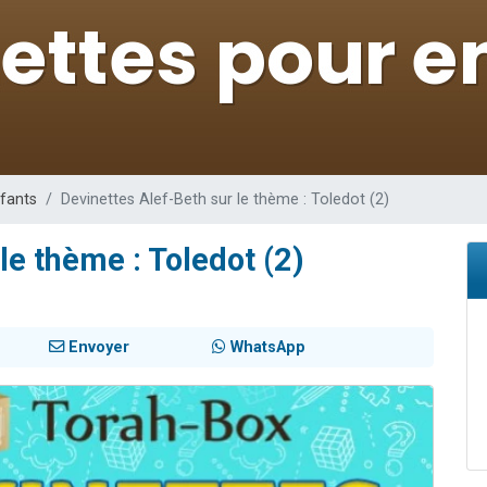
viennent de nous rejoindre sur WhatsApp
les musiques dans Torah-Box Music
es viennent de faire un don pour Tsédaka : pauvres d'Israel
sion radio : Visions de grandeur n°104 : Le Chabbath et le Birkat Hamazone à 
viennent de nous rejoindre sur WhatsApp
nfants
Devinettes Alef-Beth sur le thème : Toledot (2)
le thème : Toledot (2)
Envoyer
WhatsApp