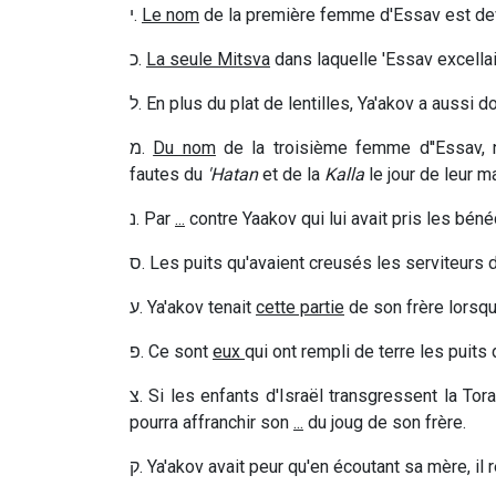
י
.
Le nom
de la première femme d'Essav est dev
כ
.
La seule Mitsva
dans laquelle 'Essav excellai
ל
. En plus du plat de lentilles, Ya'akov a aussi 
מ
.
Du nom
de la troisième femme d''Essav,
fautes du
'Hatan
et de la
Kalla
le jour de leur m
נ
. Par
...
contre Yaakov qui lui avait pris les bénéd
ס
. Les puits qu'avaient creusés les serviteurs
ע
. Ya'akov tenait
cette partie
de son frère lorsqu'
פ
. Ce sont
eux
qui ont rempli de terre les puits
צ
. Si les enfants d'Israël transgressent la To
pourra affranchir son
...
du joug de son frère.
ק
. Ya'akov avait peur qu'en écoutant sa mère, il