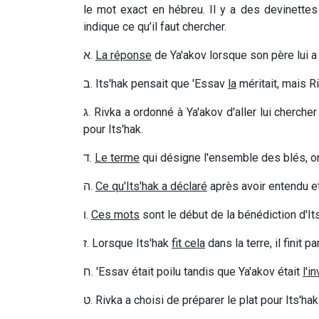
le mot exact en hébreu. Il y a des devinette
indique ce qu’il faut chercher.
א
.
La réponse
de Ya'akov lorsque son père lui a
ב
. Its'hak pensait que 'Essav
la
méritait, mais Ri
ג
. Rivka a ordonné à Ya'akov d'aller lui cherch
pour Its'hak.
ד
.
Le terme
qui désigne l'ensemble des blés, or
ה
.
Ce qu'Its'hak a déclaré
après avoir entendu et
ו
.
Ces mots
sont le début de la bénédiction d'Its
ז
. Lorsque Its'hak
fit
cela
dans la terre, il finit p
ח
. 'Essav était poilu tandis que Ya'akov était
l'i
ט
. Rivka a choisi de préparer le plat pour Its'h