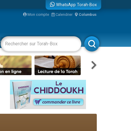
WhatsApp Torah-Box
Mon compte
Calendrier
Columbus
bre
racha
Divertissements
Livres
Rabbanim