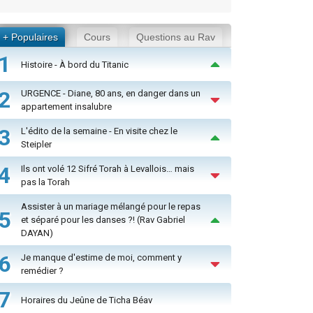
+ Populaires
Cours
Questions au Rav
1
Histoire - À bord du Titanic
2
URGENCE - Diane, 80 ans, en danger dans un
appartement insalubre
3
L'édito de la semaine - En visite chez le
Steipler
4
Ils ont volé 12 Sifré Torah à Levallois… mais
pas la Torah
Assister à un mariage mélangé pour le repas
5
et séparé pour les danses ?! (Rav Gabriel
DAYAN)
6
Je manque d'estime de moi, comment y
remédier ?
7
Horaires du Jeûne de Ticha Béav