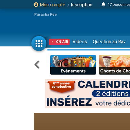
Mon compte
/
Inscription
17 personnes
Il reste 
Paracha Réé
23 person
Eva vient de
4 personnes 
Vidéos
Question au Rav
ON AIR
3 personnes 
Odaya vient 
3 personn
2 personnes 
13 personnes
Il reste 
30 perso
12 nouve
3 personnes 
2 personnes 