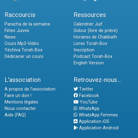
Raccourcis
Ressources
Paracha de la semaine
Calendrier Juif
Fêtes Juives
Sidour (livre de prière)
News
Horaires de Chabbath
Cours Mp3-Vidéo
Livres Torah-Box
Yéchiva Torah-Box
Inscription
Dédicacer un cours
Podcast Torah-Box
English Version
L'association
Retrouvez-nous...
A propos de l'association
Twitter
Faire un don !
Facebook
Mentions légales
YouTube
Nous contacter
WhatsApp
Aide (FAQ)
WhatsApp Femmes
Application iOS
Application Android