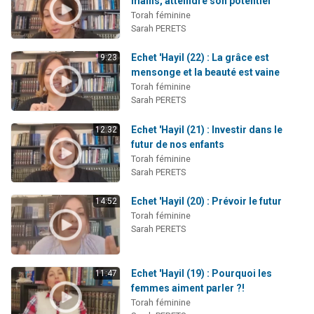
mains, atteindre son potentiel
Il reste 49 places pour étudier en groupe sur Zoom
Torah féminine
Sarah PERETS
3 personnes viennent de nous rejoindre sur WhatsApp
2 personnes viennent de nous rejoindre sur WhatsApp
Echet 'Hayil (22) : La grâce est
9:23
mensonge et la beauté est vaine
2 nouvelles musiques dans Torah-Box Music
Torah féminine
6 personnes viennent de nous rejoindre sur WhatsApp
Sarah PERETS
Echet 'Hayil (21) : Investir dans le
12:32
futur de nos enfants
Torah féminine
Sarah PERETS
Echet 'Hayil (20) : Prévoir le futur
14:52
Torah féminine
Sarah PERETS
Echet 'Hayil (19) : Pourquoi les
11:47
femmes aiment parler ?!
Torah féminine