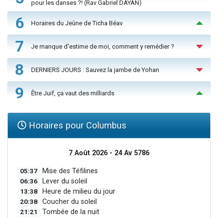
pour les danses ?! (Rav Gabriel DAYAN)
6
Horaires du Jeûne de Ticha Béav
7
Je manque d'estime de moi, comment y remédier ?
8
DERNIERS JOURS : Sauvez la jambe de Yohan
9
Être Juif, ça vaut des milliards
Horaires pour Columbus
7 Août 2026 - 24 Av 5786
05:37
Mise des Téfilines
06:36
Lever du soleil
13:38
Heure de milieu du jour
20:38
Coucher du soleil
21:21
Tombée de la nuit