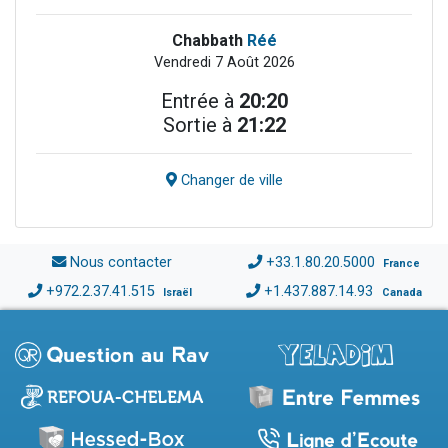
Chabbath
Réé
Vendredi 7 Août 2026
Entrée à
20:20
Sortie à
21:22
Changer de ville
Nous contacter
+33.1.80.20.5000
France
+972.2.37.41.515
+1.437.887.14.93
Israël
Canada