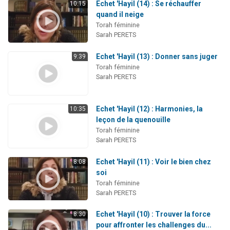
Echet 'Hayil (14) : Se réchauffer
10:15
quand il neige
Torah féminine
Sarah PERETS
Echet 'Hayil (13) : Donner sans juger
9:39
Torah féminine
Sarah PERETS
Echet 'Hayil (12) : Harmonies, la
10:35
leçon de la quenouille
Torah féminine
Sarah PERETS
Echet 'Hayil (11) : Voir le bien chez
8:08
soi
Torah féminine
Sarah PERETS
Echet 'Hayil (10) : Trouver la force
8:30
pour affronter les challenges du...