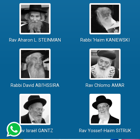
Rav Aharon L. STEINMAN
Rabbi 'Haïm KANIEWSKI
Rabbi David ABI'HSSIRA
Rav Chlomo AMAR
Rav Israël GANTZ
Rav Yossef-Haïm SITRUK