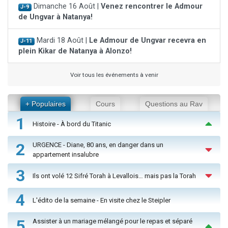
Dimanche 16 Août |
Venez rencontrer le Admour
J-9
de Ungvar à Natanya!
Mardi 18 Août |
Le Admour de Ungvar recevra en
J-11
plein Kikar de Natanya à Alonzo!
Voir tous les événements à venir
+ Populaires
Cours
Questions au Rav
1
Histoire - À bord du Titanic
2
URGENCE - Diane, 80 ans, en danger dans un
appartement insalubre
3
Ils ont volé 12 Sifré Torah à Levallois… mais pas la Torah
4
L'édito de la semaine - En visite chez le Steipler
5
Assister à un mariage mélangé pour le repas et séparé