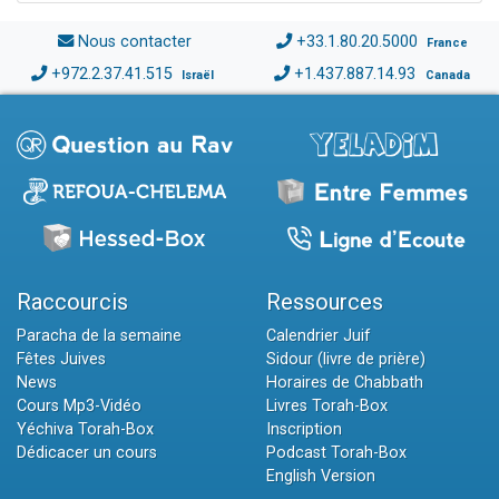
Nous contacter
+33.1.80.20.5000
France
+972.2.37.41.515
+1.437.887.14.93
Israël
Canada
Raccourcis
Ressources
Paracha de la semaine
Calendrier Juif
Fêtes Juives
Sidour (livre de prière)
News
Horaires de Chabbath
Cours Mp3-Vidéo
Livres Torah-Box
Yéchiva Torah-Box
Inscription
Dédicacer un cours
Podcast Torah-Box
English Version