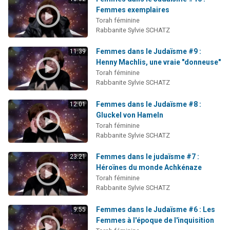
2 personnes viennent de nous rejoindre sur WhatsApp
Femmes exemplaires
Torah féminine
13 personnes viennent de demander une bénédiction
Rabbanite Sylvie SCHATZ
Il reste 49 places pour étudier en groupe sur Zoom
Femmes dans le Judaïsme #9 :
11:39
12 nouvelles musiques dans Torah-Box Music
Henny Machlis, une vraie "donneuse"
2 personnes viennent de nous rejoindre sur WhatsApp
Torah féminine
Rabbanite Sylvie SCHATZ
Femmes dans le Judaïsme #8 :
12:01
Gluckel von Hameln
Torah féminine
Rabbanite Sylvie SCHATZ
Femmes dans le judaïsme #7 :
23:21
Héroïnes du monde Achkénaze
Torah féminine
Rabbanite Sylvie SCHATZ
Femmes dans le Judaïsme #6 : Les
9:55
Femmes à l'époque de l'inquisition