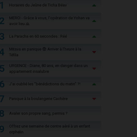
1
Horaires du Jeûne de Ticha Béav
2
MERCI - Grâce à vous, l'opération de Yohan va
avoir lieu 🙏
3
La Paracha en 60 secondes : Réé
4
Mitsva en panique 😨 Arriver à l'heure à la
Téfila
5
URGENCE - Diane, 80 ans, en danger dans un
appartement insalubre
6
J'ai oublié les "bénédictions du matin" ?!
7
Panique à la boulangerie Cachère
8
Avaler son propre sang, permis ?
9
Offrez une semaine de centre aéré à un enfant
orphelin