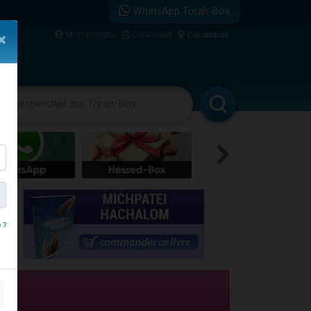
WhatsApp Torah-Box
Mon compte
Calendrier
Columbus
×
vertissements
Livres
Rabbanim
re
 ?
...