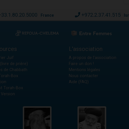
+33.1.80.20.5000
+972.2.37.41.515
France
Is
ources
L'association
ier Juif
A propos de l'association
(livre de prière)
Faire un don !
es de Chabbath
Mentions légales
 Torah-Box
Nous contacter
tion
Aide (FAQ)
t Torah-Box
 Version