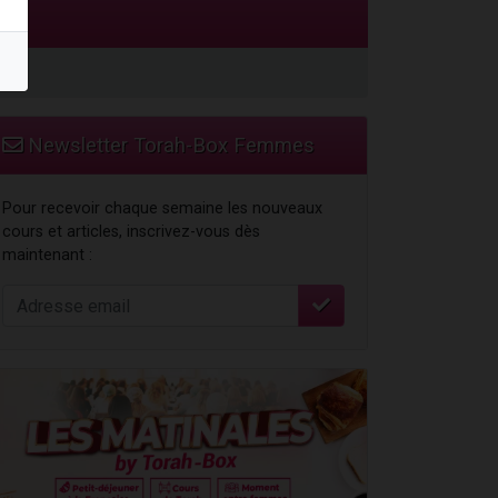
Newsletter Torah-Box Femmes
Pour recevoir chaque semaine les nouveaux
cours et articles, inscrivez-vous dès
maintenant :