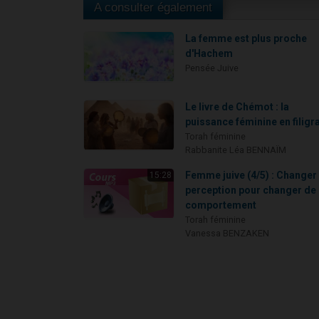
A consulter également
La femme est plus proche
d'Hachem
Pensée Juive
Le livre de Chémot : la
puissance féminine en filigr
Torah féminine
Rabbanite Léa BENNAÏM
Femme juive (4/5) : Changer
15:28
perception pour changer de
comportement
Torah féminine
Vanessa BENZAKEN