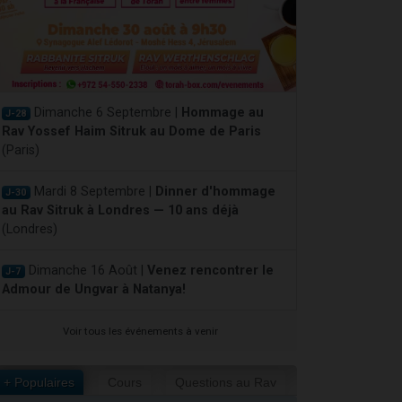
Dimanche 6 Septembre |
Hommage au
J-28
Rav Yossef Haim Sitruk au Dome de Paris
(Paris)
Mardi 8 Septembre |
Dinner d'hommage
J-30
au Rav Sitruk à Londres — 10 ans déjà
(Londres)
Dimanche 16 Août |
Venez rencontrer le
J-7
Admour de Ungvar à Natanya!
Voir tous les événements à venir
+ Populaires
Cours
Questions au Rav