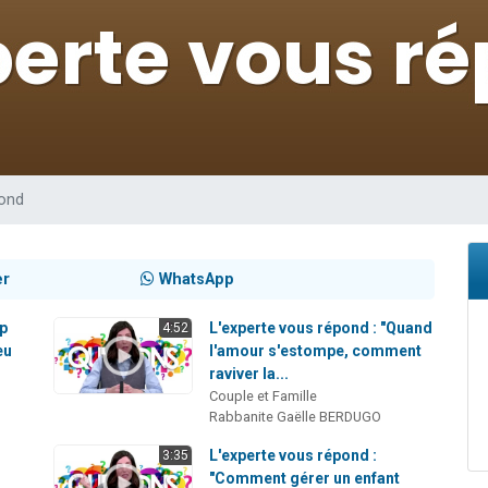
49 places pour étudier en groupe sur Zoom
lles musiques dans Torah-Box Music
viennent de nous rejoindre sur WhatsApp
viennent de nous rejoindre sur WhatsApp
viennent de nous rejoindre sur WhatsApp
pond
er
WhatsApp
op
L'experte vous répond : "Quand
4:52
eu
l'amour s'estompe, comment
raviver la...
Couple et Famille
Rabbanite Gaëlle BERDUGO
L'experte vous répond :
3:35
"Comment gérer un enfant