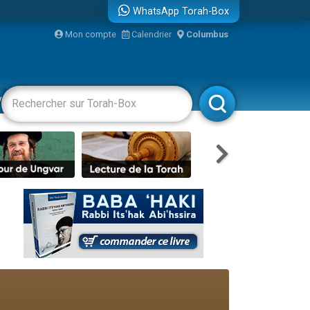
WhatsApp Torah-Box
...
Mon compte
Calendrier
Columbus
vertissements
Livres
Rabbanim
bre