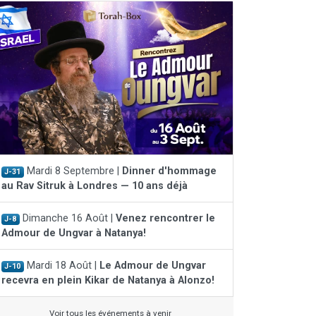
Mardi 8 Septembre |
Dinner d'hommage
J-31
au Rav Sitruk à Londres — 10 ans déjà
Dimanche 16 Août |
Venez rencontrer le
J-8
Admour de Ungvar à Natanya!
Mardi 18 Août |
Le Admour de Ungvar
J-10
recevra en plein Kikar de Natanya à Alonzo!
Voir tous les événements à venir