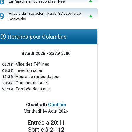
8
La Paracha en 60 secondes : Réé
9
Hiloula du "Steïpeler" : Rabbi Ya’acov Israël
Kanievsky
Horaires pour Columbus
8 Août 2026 - 25 Av 5786
05:38
Mise des Téfilines
06:37
Lever du soleil
13:38
Heure de milieu du jour
20:37
Coucher du soleil
21:19
Tombée de la nuit
Chabbath
Choftim
Vendredi 14 Août 2026
Entrée à
20:11
Sortie à
21:12