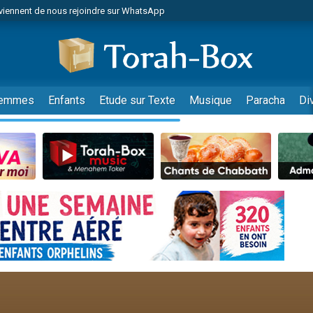
viennent de nous rejoindre sur WhatsApp
es viennent de faire un don pour Reloger Rivka, 6 enfants, victime de violences
es viennent de faire un don pour 1 Journée de Vacances Pour les Enfants
 viennent de demander une bénédiction
viennent de nous rejoindre sur WhatsApp
emmes
Enfants
Etude sur Texte
Musique
Paracha
Di
49 places pour étudier en groupe sur Zoom
nes viennent de faire un don pour Diane, 80 ans, dans un appartement insalu
 donner son Maasser
viennent de nous rejoindre sur WhatsApp
viennent de nous rejoindre sur WhatsApp
es viennent de faire un don pour 5 jours de vacances aux Orphelins
de donner son Maasser
 viennent de demander une bénédiction
viennent de nous rejoindre sur WhatsApp
nnes viennent de faire un don pour Sauvez la jambe de Yohan