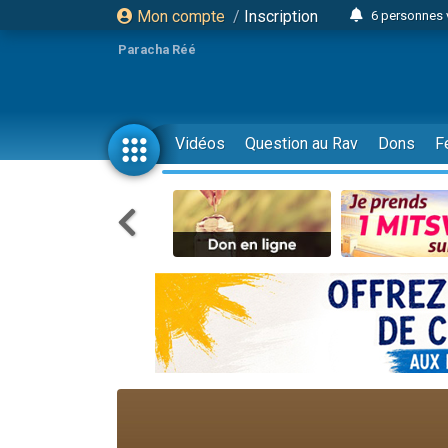
Mon compte
/
Inscription
6 personnes 
4 personn
Paracha Réé
2 personn
17 personnes
4 personnes 
Vidéos
Question au Rav
Dons
F
Il reste 
23 person
Eva vient de
4 personnes 
3 personnes 
3 personn
Odaya vient 
13 personnes
2 personnes 
30 perso