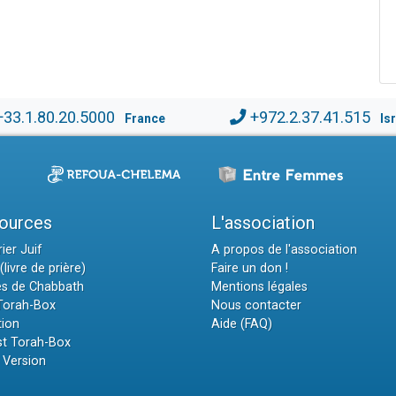
+33.1.80.20.5000
+972.2.37.41.515
France
Is
ources
L'association
ier Juif
A propos de l'association
(livre de prière)
Faire un don !
es de Chabbath
Mentions légales
 Torah-Box
Nous contacter
tion
Aide (FAQ)
t Torah-Box
 Version