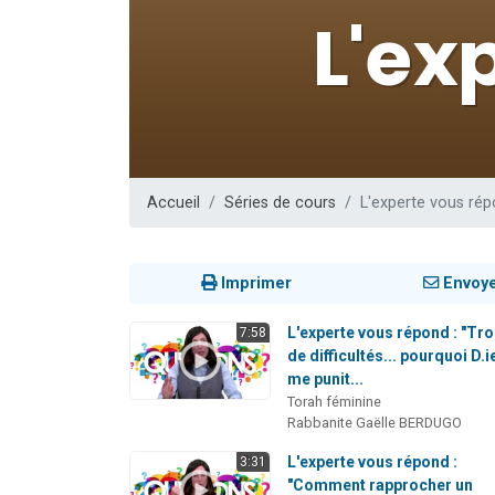
Il reste 
12 nouve
3 personnes 
2 personnes 
2 personnes 
Accueil
Séries de cours
L'experte vous ré
Imprimer
Envoy
L'experte vous répond : "Tr
7:58
de difficultés... pourquoi D.i
me punit...
Torah féminine
Rabbanite Gaëlle BERDUGO
L'experte vous répond :
3:31
"Comment rapprocher un