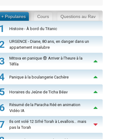
+ Populaires
Cours
Questions au Rav
1
Histoire - À bord du Titanic
2
URGENCE - Diane, 80 ans, en danger dans un
appartement insalubre
3
Mitsva en panique 😨 Arriver à l'heure à la
Téfila
4
Panique à la boulangerie Cachère
5
Horaires du Jeûne de Ticha Béav
6
Résumé de la Paracha Réé en animation
Vidéo IA
7
Ils ont volé 12 Sifré Torah à Levallois… mais
pas la Torah