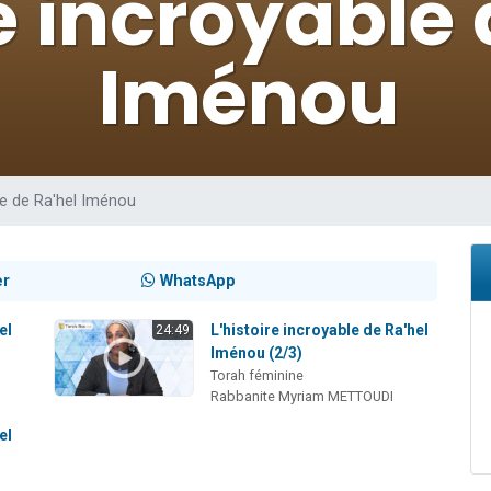
sion radio : Visions de grandeur n°104 : Le Chabbath et le Birkat Hamazone à 
 viennent de demander une bénédiction
de donner son Maasser
49 places pour étudier en groupe sur Zoom
 donner son Maasser
ble de Ra'hel Iménou
er
WhatsApp
el
L'histoire incroyable de Ra'hel
24:49
Iménou (2/3)
Torah féminine
Rabbanite Myriam METTOUDI
el