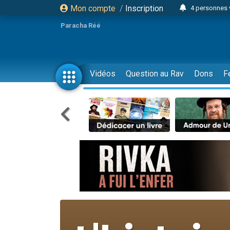
Mon compte
/
Inscription
4 personnes 
3 personnes 
Paracha Réé
Odaya vient 
3 personn
3 personn
Vidéos
Question au Rav
Dons
F
13 personnes
2 personnes 
30 perso
Il reste 
12 nouve
3 personnes 
2 personnes 
3 personnes 
2 nouvel
8 personn