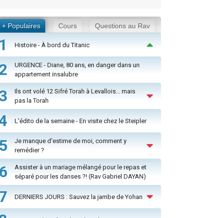
+ Populaires
Cours
Questions au Rav
1
Histoire - À bord du Titanic
2
URGENCE - Diane, 80 ans, en danger dans un
appartement insalubre
3
Ils ont volé 12 Sifré Torah à Levallois… mais
pas la Torah
4
L'édito de la semaine - En visite chez le Steipler
5
Je manque d'estime de moi, comment y
remédier ?
6
Assister à un mariage mélangé pour le repas et
séparé pour les danses ?! (Rav Gabriel DAYAN)
7
DERNIERS JOURS : Sauvez la jambe de Yohan