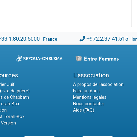
+33.1.80.20.5000
+972.2.37.41.515
France
Is
ources
L'association
ier Juif
A propos de l'association
(livre de prière)
Faire un don !
es de Chabbath
Mentions légales
 Torah-Box
Nous contacter
tion
Aide (FAQ)
t Torah-Box
 Version