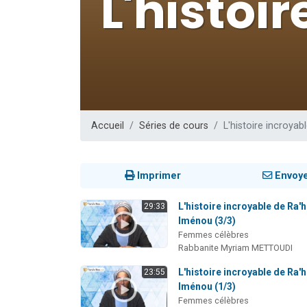
Nouvelle émis
61 personnes
Ariel vient 
Il reste 
Eva vient de
Accueil
Séries de cours
L'histoire incroya
Imprimer
Envoy
L'histoire incroyable de Ra'h
29:33
Iménou (3/3)
Femmes célèbres
Rabbanite Myriam METTOUDI
L'histoire incroyable de Ra'h
23:55
Iménou (1/3)
Femmes célèbres