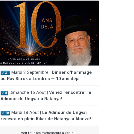
Mardi 8 Septembre |
Dinner d'hommage
J-31
au Rav Sitruk à Londres — 10 ans déjà
Dimanche 16 Août |
Venez rencontrer le
J-8
Admour de Ungvar à Natanya!
Mardi 18 Août |
Le Admour de Ungvar
J-10
recevra en plein Kikar de Natanya à Alonzo!
Voir tous les événements à venir