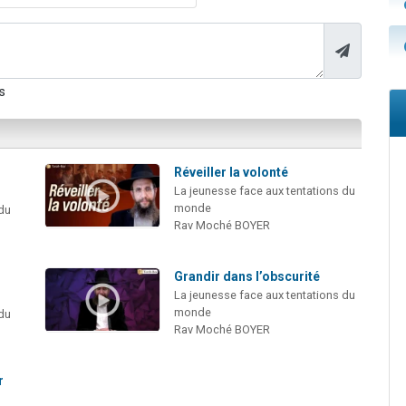
s
Réveiller la volonté
La jeunesse face aux tentations du
monde
 du
Rav Moché BOYER
Grandir dans l’obscurité
La jeunesse face aux tentations du
monde
 du
Rav Moché BOYER
r