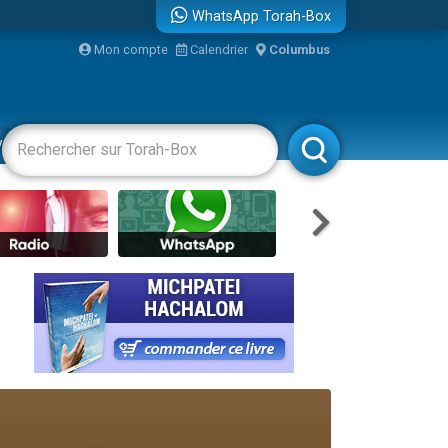
WhatsApp Torah-Box
bre
Mon compte
Calendrier
Columbus
...
vertissements
Livres
Rabbanim