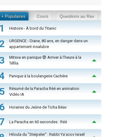
+ Populaires
Cours
Questions au Rav
1
Histoire - À bord du Titanic
2
URGENCE - Diane, 80 ans, en danger dans un
appartement insalubre
3
Mitsva en panique 😨 Arriver à l'heure à la
Téfila
4
Panique à la boulangerie Cachère
5
Résumé de la Paracha Réé en animation
Vidéo IA
6
Horaires du Jeûne de Ticha Béav
7
La Paracha en 60 secondes : Réé
Hiloula du "Steïpeler" : Rabbi Ya’acov Israël