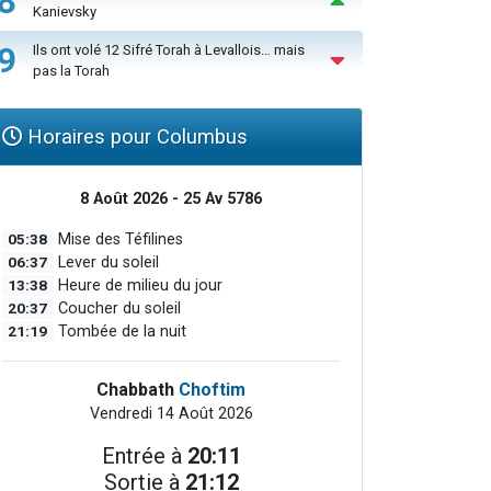
8
Kanievsky
9
Ils ont volé 12 Sifré Torah à Levallois… mais
pas la Torah
Horaires pour Columbus
8 Août 2026 - 25 Av 5786
05:38
Mise des Téfilines
06:37
Lever du soleil
13:38
Heure de milieu du jour
20:37
Coucher du soleil
21:19
Tombée de la nuit
Chabbath
Choftim
Vendredi 14 Août 2026
Entrée à
20:11
Sortie à
21:12