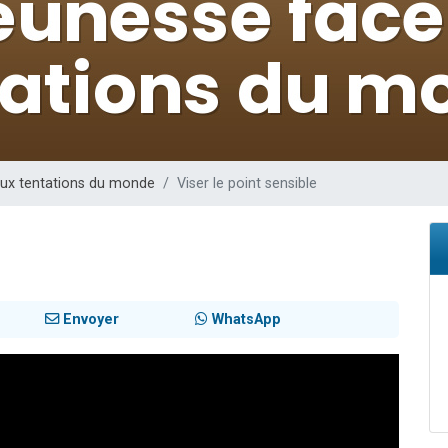
 viennent de demander une bénédiction
nnes viennent de faire un don pour Sauvez la jambe de Yohan
49 places pour étudier en groupe sur Zoom
lles musiques dans Torah-Box Music
 viennent de demander une bénédiction
aux tentations du monde
Viser le point sensible
Envoyer
WhatsApp