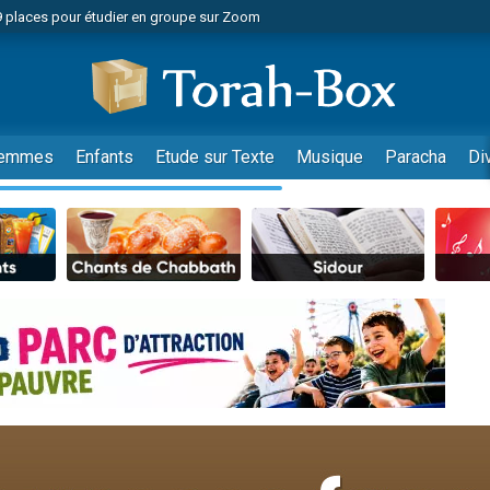
49 places pour étudier en groupe sur Zoom
nes viennent de faire un don pour Diane, 80 ans, dans un appartement insalu
viennent de nous rejoindre sur WhatsApp
viennent de nous rejoindre sur WhatsApp
es viennent de faire un don pour Reloger Rivka, 6 enfants, victime de violences
emmes
Enfants
Etude sur Texte
Musique
Paracha
Di
es viennent de faire un don pour 1 Journée de Vacances Pour les Enfants
 viennent de demander une bénédiction
viennent de nous rejoindre sur WhatsApp
49 places pour étudier en groupe sur Zoom
 donner son Maasser
viennent de nous rejoindre sur WhatsApp
viennent de nous rejoindre sur WhatsApp
de donner son Maasser
es viennent de faire un don pour 5 jours de vacances aux Orphelins
viennent de nous rejoindre sur WhatsApp