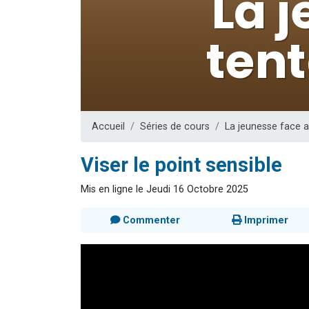
13 personnes
30 perso
Il reste 
12 nouve
29 personnes
Accueil
Séries de cours
La jeunesse face 
Viser le point sensible
Mis en ligne le Jeudi 16 Octobre 2025
Commenter
Imprimer