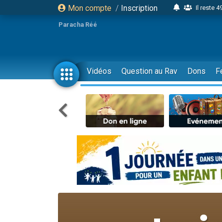
Mon compte
/
Inscription
Il reste 
16 person
Paracha Réé
2 personnes 
6 personnes 
4 personn
Vidéos
Question au Rav
Dons
F
2 personn
17 personnes
4 personnes 
Il reste 
Eva vient de
4 personnes 
3 personnes 
Odaya vient 
3 personn
2 personnes 