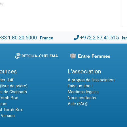
 du
+33.1.80.20.5000
+972.2.37.41.515
France
Is
ources
L'association
ier Juif
A propos de l'association
(livre de prière)
Faire un don !
es de Chabbath
Mentions légales
 Torah-Box
Nous contacter
tion
Aide (FAQ)
t Torah-Box
 Version