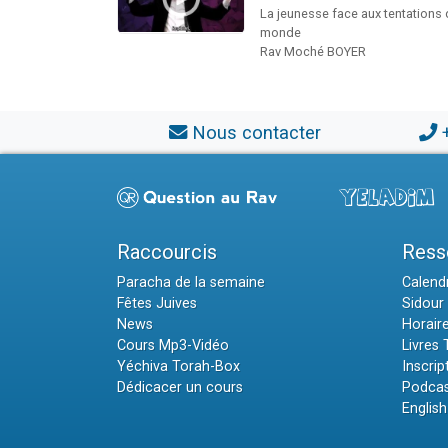
La jeunesse face aux tentations
monde
Rav Moché BOYER
Nous contacter
Raccourcis
Ress
Paracha de la semaine
Calendr
Fêtes Juives
Sidour 
News
Horair
Cours Mp3-Vidéo
Livres
Yéchiva Torah-Box
Inscrip
Dédicacer un cours
Podcas
English