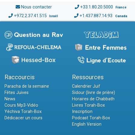
Nous contacter
+33.1.80.20.5000
France
+972.2.37.41.515
+1.437.887.14.93
Israël
Canada
Raccourcis
Ressources
Paracha de la semaine
Calendrier Juif
Fêtes Juives
Sidour (livre de prière)
News
Horaires de Chabbath
Cours Mp3-Vidéo
Livres Torah-Box
Yéchiva Torah-Box
Inscription
Dédicacer un cours
Podcast Torah-Box
English Version