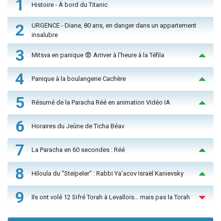
1
Histoire - À bord du Titanic
2
URGENCE - Diane, 80 ans, en danger dans un appartement
insalubre
3
Mitsva en panique 😨 Arriver à l'heure à la Téfila
4
Panique à la boulangerie Cachère
5
Résumé de la Paracha Réé en animation Vidéo IA
6
Horaires du Jeûne de Ticha Béav
7
La Paracha en 60 secondes : Réé
8
Hiloula du "Steïpeler" : Rabbi Ya’acov Israël Kanievsky
9
Ils ont volé 12 Sifré Torah à Levallois… mais pas la Torah