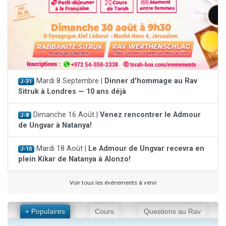
Mardi 8 Septembre |
Dinner d'hommage au Rav
J-31
Sitruk à Londres — 10 ans déjà
Dimanche 16 Août |
Venez rencontrer le Admour
J-8
de Ungvar à Natanya!
Mardi 18 Août |
Le Admour de Ungvar recevra en
J-10
plein Kikar de Natanya à Alonzo!
Voir tous les événements à venir
+ Populaires
Cours
Questions au Rav