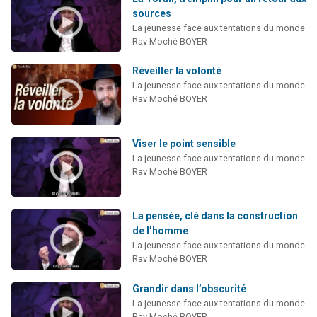
13 personnes viennent de demander une bénédiction
sources
La jeunesse face aux tentations du monde
30 personnes viennent de faire un don pour Sauvez la jambe de Yohan
Rav Moché BOYER
Il reste 49 places pour étudier en groupe sur Zoom
Réveiller la volonté
12 nouvelles musiques dans Torah-Box Music
La jeunesse face aux tentations du monde
29 personnes viennent de demander une bénédiction
Rav Moché BOYER
Viser le point sensible
La jeunesse face aux tentations du monde
Rav Moché BOYER
La pensée, clé dans la construction
de l’homme
La jeunesse face aux tentations du monde
Rav Moché BOYER
Grandir dans l’obscurité
La jeunesse face aux tentations du monde
Rav Moché BOYER